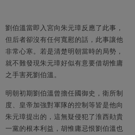
劉伯溫當即入宮向朱元璋反應了此事，
但后者卻沒有任何寬慰的話，此事讓他
非常心寒。若是清楚明朝當時的局勢，
就不難發現朱元璋好似有意要借胡惟庸
之手害死劉伯溫。
明朝初期劉伯溫曾擔任國御史，衛所制
度、皇帝加強對軍隊的控制等皆是他向
朱元璋提出的，這無疑侵犯了淮西勛貴
一黨的根本利益，胡惟庸忌恨劉伯溫也