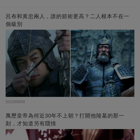
呂布和黃忠兩人，誰的箭術更高？二人根本不在一
個級別
2023/08/09
萬歷皇帝為何近30年不上朝？打開他陵墓的那一
刻，才知道另有隱情