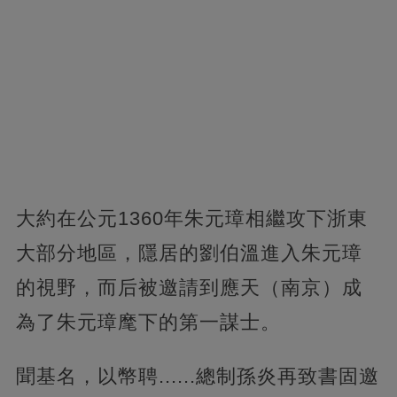
大約在公元1360年朱元璋相繼攻下浙東
大部分地區，隱居的劉伯溫進入朱元璋
的視野，而后被邀請到應天（南京）成
為了朱元璋麾下的第一謀士。
聞基名，以幣聘......總制孫炎再致書固邀