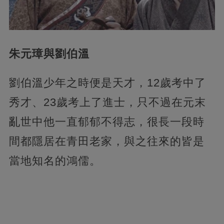
朱元璋與劉伯溫
劉伯溫少年之時便是天才，12歲考中了
秀才、23歲考上了進士，只不過在元末
亂世中他一直郁郁不得志，很長一段時
間都隱居在青田老家，與之往來的皆是
當地知名的鴻儒。