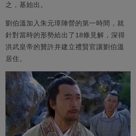
之，基始出。
劉伯溫加入朱元璋陣營的第一時間，就
針對當時的形勢給出了18條見解，深得
洪武皇帝的贊許并建立禮賢官讓劉伯溫
居住。