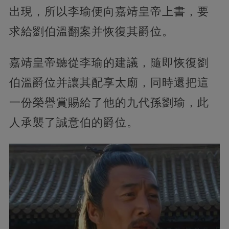
出現，所以李瑜便向嘉靖皇帝上書，要
求給劉伯溫翻案并恢復其爵位。
嘉靖皇帝聽從李瑜的建議，隨即恢復劉
伯溫爵位并讓其配享太廟，同時還把這
一份榮譽賞賜給了他的九代孫劉瑜，此
人承襲了誠意伯的爵位。