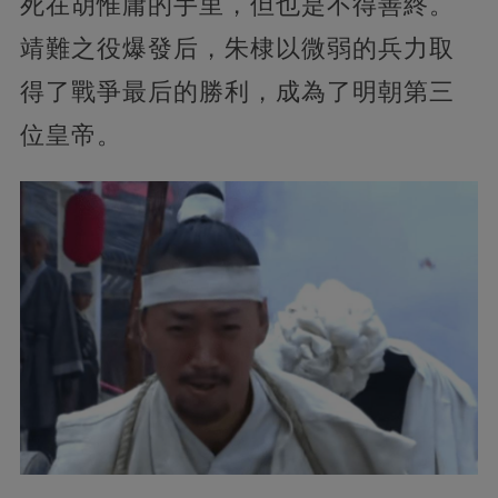
死在胡惟庸的手里，但也是不得善終。
靖難之役爆發后，朱棣以微弱的兵力取
得了戰爭最后的勝利，成為了明朝第三
位皇帝。