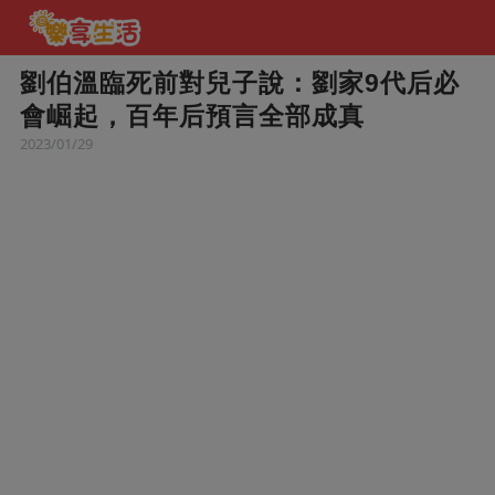
劉伯溫臨死前對兒子說：劉家9代后必
會崛起，百年后預言全部成真
2023/01/29