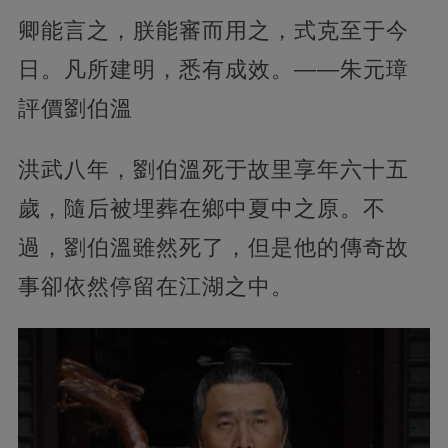
卿能言之，朕能審而用之，式克至于今
日。凡所建明，悉有成效。——朱元璋
評價劉伯溫
洪武八年，劉伯溫死于故里享年六十五
歲，隨后被埋葬在鄉中夏中之原。不
過，劉伯溫雖然死了，但是他的傳奇故
事卻依然停留在江湖之中。