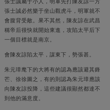
張士誠屬于小人，明軍先打陳友諒一方
張士誠必然樂于坐山觀虎斗，明軍就不
會腹背受敵。果不其然，陳友諒在武昌
稱帝后很快就開始東進，攻陷太平后下
一個目標就是南京。
會陳友諒陷太平，謀東下，勢張甚。
朱元璋麾下的大將有的認為應該避其鋒
芒、徐徐圖之，有的則認為朱元璋應該
向陳友諒投降，這些建議很顯然都達不
到他的滿意度。