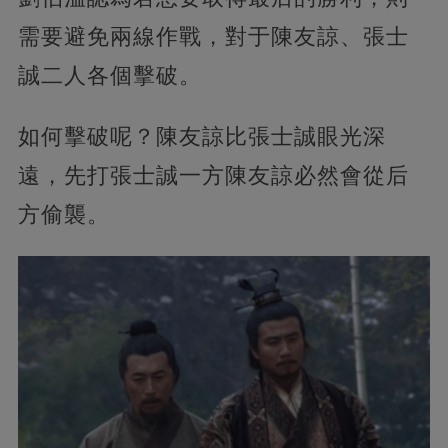
需要避免兩線作戰，對于陳友諒、張士
誠二人各個擊破。
如何擊破呢？陳友諒比張士誠眼光深
遠，先打張士誠一方陳友諒必然會從后
方偷襲。