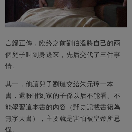
言歸正傳，臨終之前劉伯溫將自己的兩
個兒子叫到身邊來，先后交代了三件事
情。
其一，他讓兒子劉璉交給朱元璋一本
書，還吩咐劉家的子孫以后不能看、不
能學習這本書的內容（野史記載書籍為
無字天書），主要就是害怕被皇帝所忌
憚。