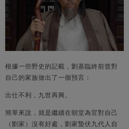
根據一些野史的記載，劉基臨終前曾對
自己的家族做出了一個預言：
出仕不利，九世再興。
簡單來說，就是繼續在朝堂為官對自己
（劉家）沒有好處，劉家蟄伏九代人自