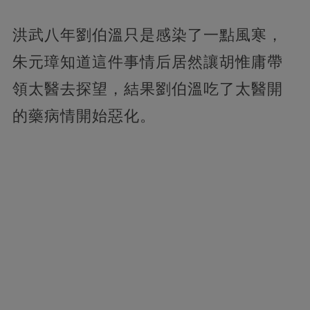
洪武八年劉伯溫只是感染了一點風寒，
朱元璋知道這件事情后居然讓胡惟庸帶
領太醫去探望，結果劉伯溫吃了太醫開
的藥病情開始惡化。