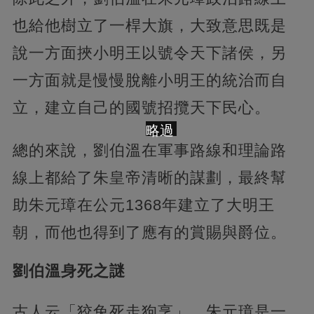
也給他樹立了一桿大旗，大致意思既是
說一方面挾小明王以號令天下諸侯，另
一方面就是慢慢脫離小明王的統治而自
立，建立自己的國號招攬天下民心。
略過
總的來說，劉伯溫在軍事路線和理論路
線上都給了朱皇帝清晰的謀劃，最終幫
助朱元璋在公元1368年建立了大明王
朝，而他也得到了應有的賞賜與爵位。
劉伯溫身死之謎
古人云「狡兔死走狗烹」，朱元璋是一