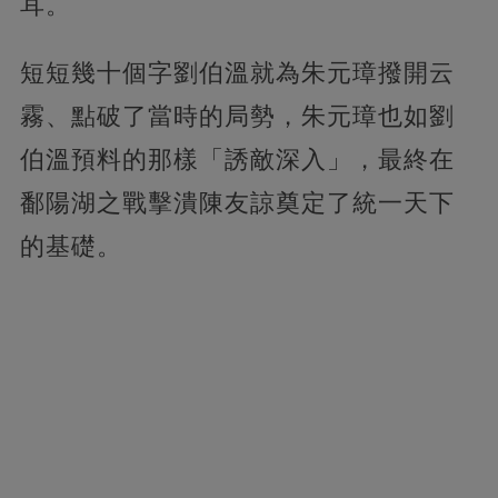
耳。
短短幾十個字劉伯溫就為朱元璋撥開云
霧、點破了當時的局勢，朱元璋也如劉
伯溫預料的那樣「誘敵深入」，最終在
鄱陽湖之戰擊潰陳友諒奠定了統一天下
的基礎。