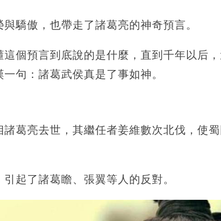
榮與驕傲，也帶走了諸葛亮的神奇預言。
懂這個預言到底說的是什麼，直到千年以后，
嘆一句：諸葛武侯真是了事如神。
相諸葛亮去世，其繼任者姜維數次北伐，使蜀
，引起了諸葛瞻、張翼等人的反對。