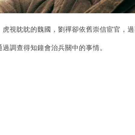
，虎視眈眈的魏國，劉禪卻依舊崇信宦官，過
通過調查得知鐘會治兵關中的事情。