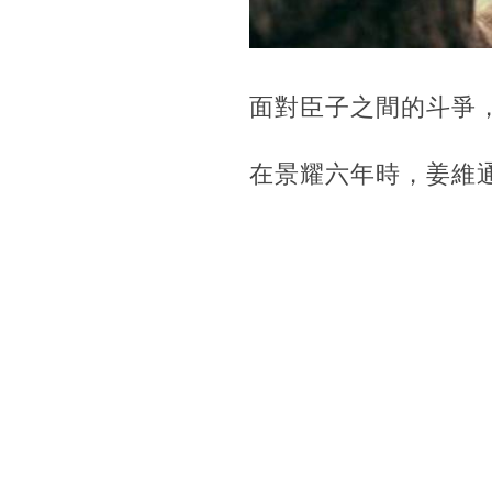
面對臣子之間的斗爭
在景耀六年時，姜維