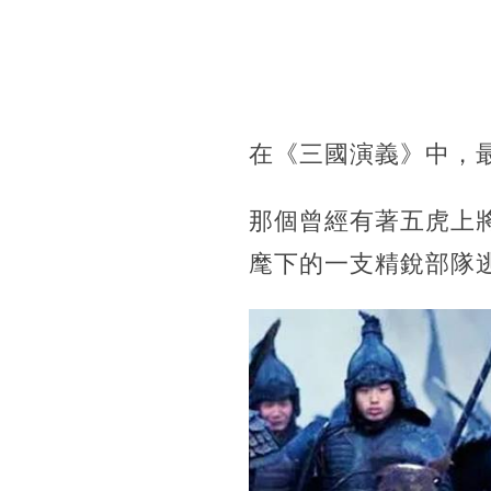
在《三國演義》中，
那個曾經有著五虎上
麾下的一支精銳部隊