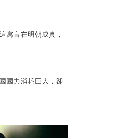
這寓言在明朝成真，
國國力消耗巨大，卻