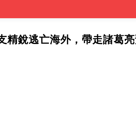
支精銳逃亡海外，帶走諸葛亮