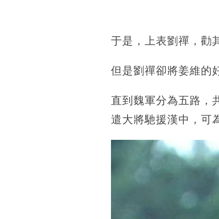
于是，上表劉禪，勸
但是劉禪卻將姜維的
直到魏軍分為五路，
遣大將馳援漢中，可