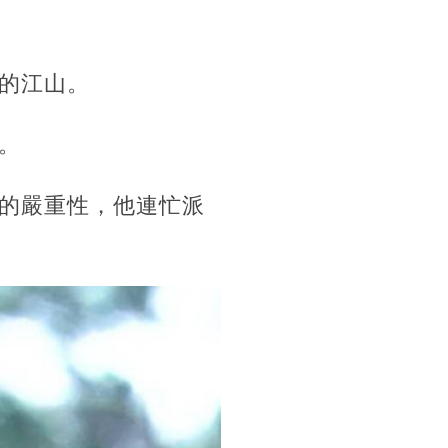
的江山。
。
的嚴重性，他連忙派