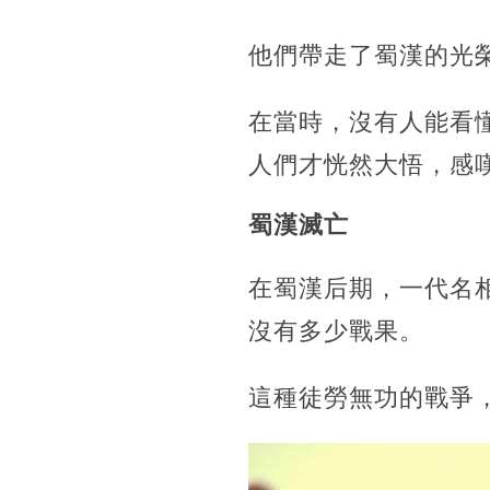
他們帶走了蜀漢的光
在當時，沒有人能看
人們才恍然大悟，感
蜀漢滅亡
在蜀漢后期，一代名
沒有多少戰果。
這種徒勞無功的戰爭