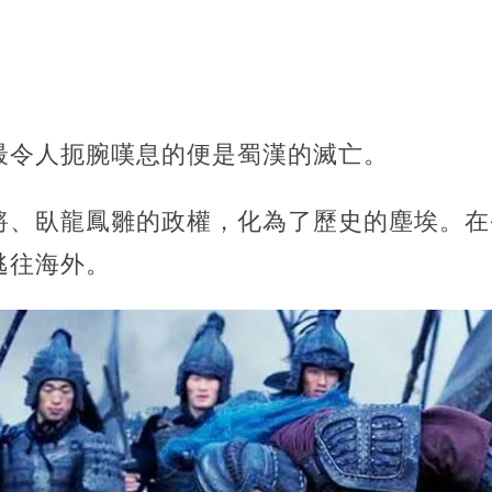
最令人扼腕嘆息的便是蜀漢的滅亡。
將、臥龍鳳雛的政權，化為了歷史的塵埃。在
逃往海外。