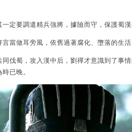
其一定要調遣精兵強將，據險而守，保護蜀漢
好言當做耳旁風，依舊過著腐化、墮落的生活
共同伐蜀，攻入漢中后，劉禪才意識到了事情
為時已晚。