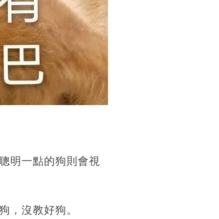
聰明一點的狗則會視
狗，沒教好狗。