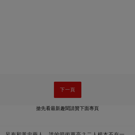
下一頁
搶先看最新趣聞請贊下面專頁
呂布和黃忠兩人，誰的箭術更高？二人根本不在一