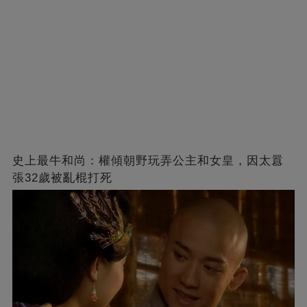
史上最牛和尚：權傾朝野玩弄公主和女皇，因太囂
張32歲被亂棍打死