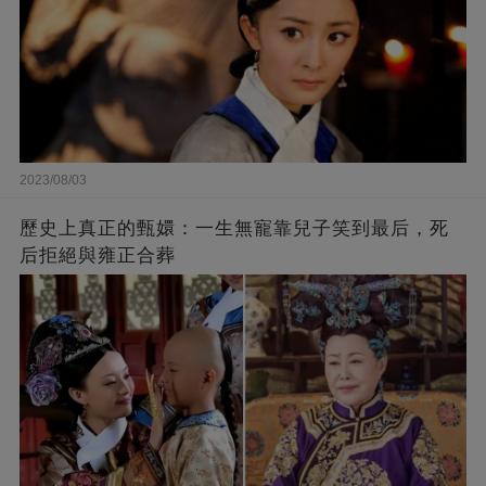
2023/08/03
歷史上真正的甄嬛：一生無寵靠兒子笑到最后，死
后拒絕與雍正合葬