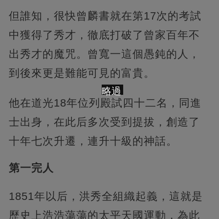
但誰知，很快曾麟書就在第17次的考試
中獲得了秀才，徹底打破了曾家百年不
出秀才的魔咒。曾寬一這個愚鈍的人，
到後來更是難能可見的富貴。
略過
他在道光18年位列殿試四十二名，同進
士出身，在此后多次受到提拔，創造了
十年七次升遷，連升十級的神話。
第一完人
1851年以后，洪秀全組織起義，這就是
歷史上浩浩蕩蕩的太平天國運動，為此