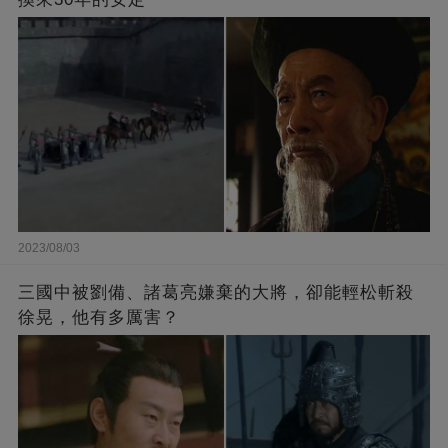
2023/08/03
三國中被劉備、諸葛亮嫌棄的大將，卻能輕松斬殺
徐晃，他有多厲害？