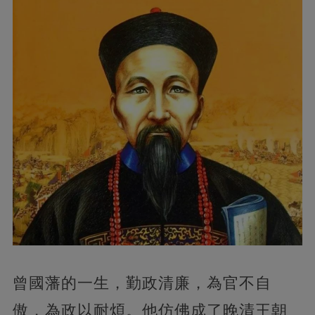
曾國藩的一生，勤政清廉，為官不自
傲，為政以耐煩。他仿佛成了晚清王朝