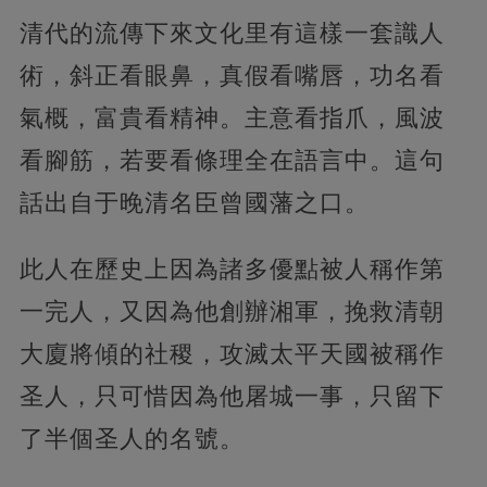
清代的流傳下來文化里有這樣一套識人
術，斜正看眼鼻，真假看嘴唇，功名看
氣概，富貴看精神。主意看指爪，風波
看腳筋，若要看條理全在語言中。這句
話出自于晚清名臣曾國藩之口。
此人在歷史上因為諸多優點被人稱作第
一完人，又因為他創辦湘軍，挽救清朝
大廈將傾的社稷，攻滅太平天國被稱作
圣人，只可惜因為他屠城一事，只留下
了半個圣人的名號。