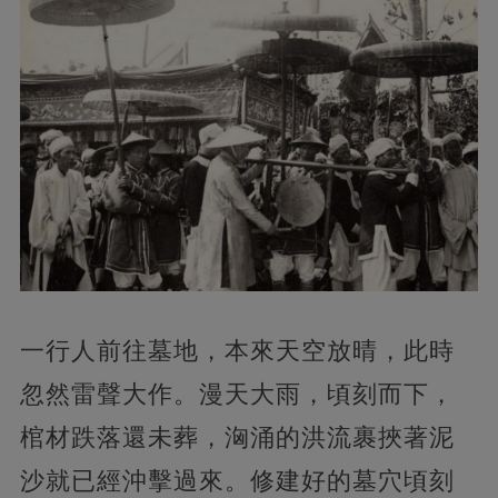
一行人前往墓地，本來天空放晴，此時
忽然雷聲大作。漫天大雨，頃刻而下，
棺材跌落還未葬，洶涌的洪流裹挾著泥
沙就已經沖擊過來。修建好的墓穴頃刻