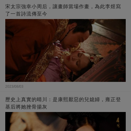
宋太宗強幸小周后，讓畫師當場作畫，為此李煜寫
了一首詩流傳至今
2023/08/03
歷史上真實的晴川：是康熙厭惡的兒媳婦，雍正登
基后將她挫骨揚灰