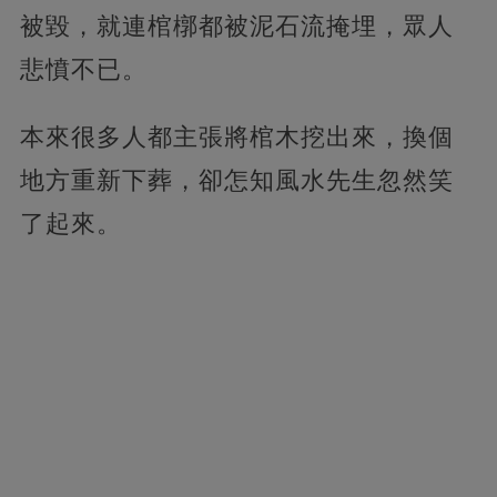
被毀，就連棺槨都被泥石流掩埋，眾人
悲憤不已。
本來很多人都主張將棺木挖出來，換個
地方重新下葬，卻怎知風水先生忽然笑
了起來。