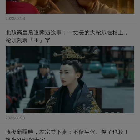
2023/08/03
北魏高皇后遷葬遇詭事：一丈長的大蛇趴在棺上，
蛇頭刻著「王」字
2023/08/03
收復新疆時，左宗棠下令：不留生俘、降了也殺！
換來30年的安定