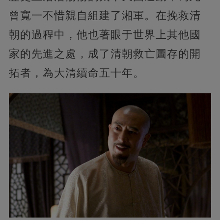
曾寬一不惜親自組建了湘軍。在挽救清
朝的過程中，他也著眼于世界上其他國
家的先進之處，成了清朝救亡圖存的開
拓者，為大清續命五十年。