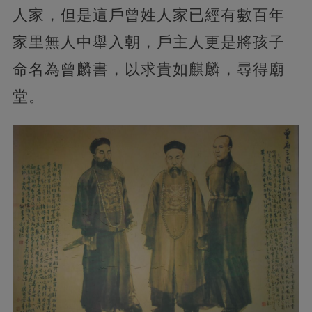
人家，但是這戶曾姓人家已經有數百年
家里無人中舉入朝，戶主人更是將孩子
命名為曾麟書，以求貴如麒麟，尋得廟
堂。