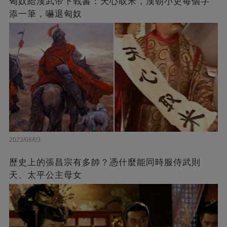
匈奴給漢武帝下戰書：天心取米，漢朝小吏每個字
添一筆，嚇退匈奴
2023/08/03
歷史上的張昌宗有多帥？憑什麼能同時服侍武則
天、太平公主母女