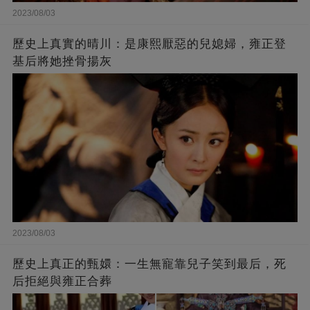
2023/08/03
歷史上真實的晴川：是康熙厭惡的兒媳婦，雍正登
基后將她挫骨揚灰
2023/08/03
歷史上真正的甄嬛：一生無寵靠兒子笑到最后，死
后拒絕與雍正合葬