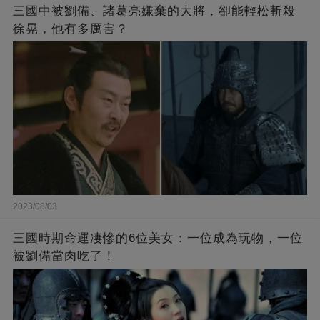
三國中被劉備、諸葛亮嫌棄的大將，卻能輕松斬殺
徐晃，他有多厲害？
2023/08/03
三國時期命運凄慘的6位美女：一位成為玩物，一位
被劉備當肉吃了！