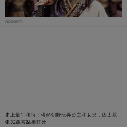
2023/08/03
史上最牛和尚：權傾朝野玩弄公主和女皇，因太囂
張32歲被亂棍打死