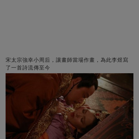
宋太宗強幸小周后，讓畫師當場作畫，為此李煜寫
了一首詩流傳至今