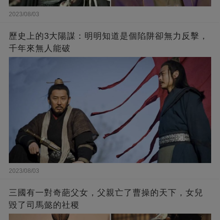
2023/08/03
歷史上的3大陽謀：明明知道是個陷阱卻無力反擊，
千年來無人能破
2023/08/03
三國有一對奇葩父女，父親亡了曹操的天下，女兒
毀了司馬懿的社稷