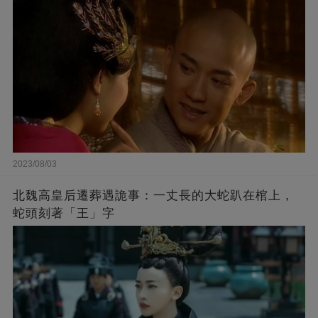
2023/08/03
北魏高皇后遷葬遇詭事：一丈長的大蛇趴在棺上，
蛇頭刻著「王」字