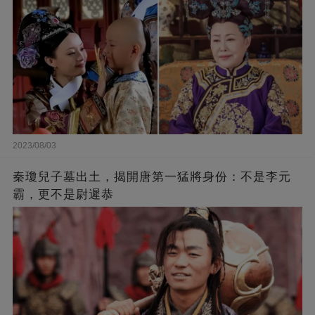
2023/08/03
秦瓊兒子墓出土，揭開唐第一猛將身份：不是李元
霸，更不是尉遲恭