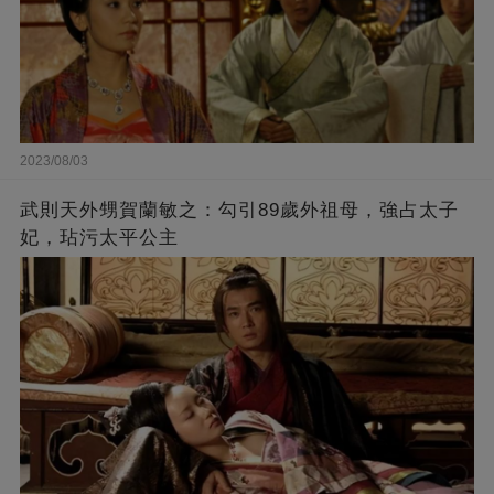
2023/08/03
武則天外甥賀蘭敏之：勾引89歲外祖母，強占太子
妃，玷污太平公主