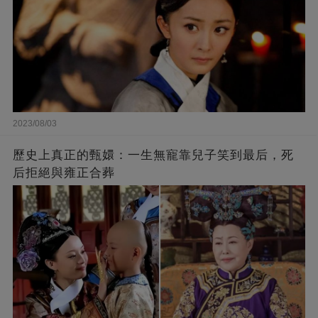
2023/08/03
歷史上真正的甄嬛：一生無寵靠兒子笑到最后，死
后拒絕與雍正合葬