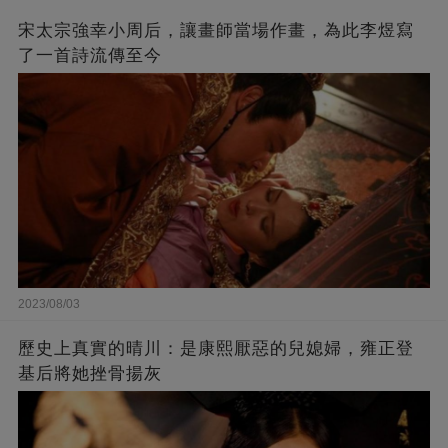
宋太宗強幸小周后，讓畫師當場作畫，為此李煜寫
了一首詩流傳至今
2023/08/03
歷史上真實的晴川：是康熙厭惡的兒媳婦，雍正登
基后將她挫骨揚灰