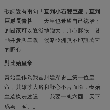
歌詞還有兩句「
直到小石變巨巖，直到
巨巖長青苔
」，天皇也希望自己統治下
的國家可以逐漸地強大，野心膨脹，發
動并參與二戰，侵略亞洲無不印證著它
的野心。
對比始皇帝
秦始皇作為我國封建歷史上第一位皇
帝，其雄才大略和野心不言而喻，秦始
皇這樣表述過：「我要一統六國，天下
成為一家。」