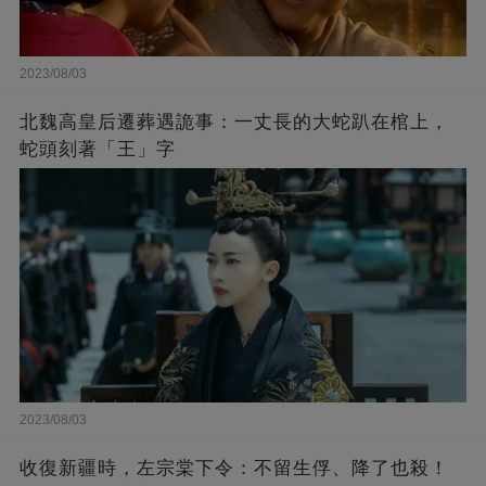
2023/08/03
北魏高皇后遷葬遇詭事：一丈長的大蛇趴在棺上，
蛇頭刻著「王」字
2023/08/03
收復新疆時，左宗棠下令：不留生俘、降了也殺！