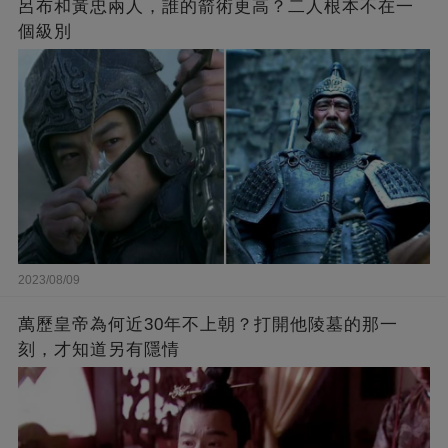
呂布和黃忠兩人，誰的箭術更高？二人根本不在一
個級別
2023/08/09
萬歷皇帝為何近30年不上朝？打開他陵墓的那一
刻，才知道另有隱情