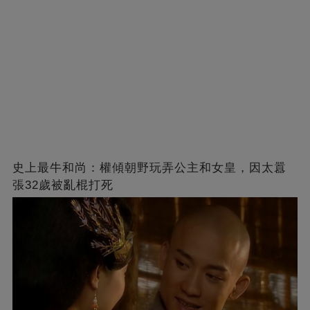
史上最牛和尚：權傾朝野玩弄公主和女皇，因太囂
張32歲被亂棍打死