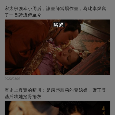
宋太宗強幸小周后，讓畫師當場作畫，為此李煜寫
了一首詩流傳至今
略過
2023/08/03
歷史上真實的晴川：是康熙厭惡的兒媳婦，雍正登
基后將她挫骨揚灰