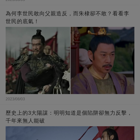
為何李世民敢向父親造反，而朱棣卻不敢？看看李
世民的底氣！
2023/08/03
歷史上的3大陽謀：明明知道是個陷阱卻無力反擊，
千年來無人能破