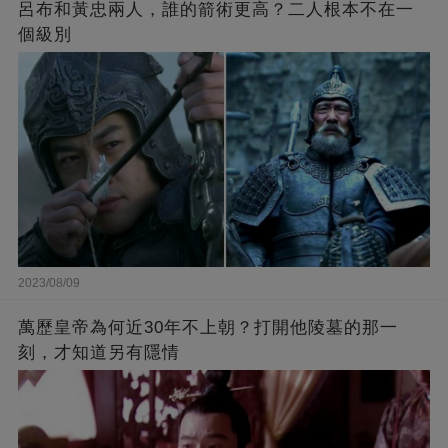
呂布和黃忠兩人，誰的箭術更高？二人根本不在一
個級別
2023/08/09
萬歷皇帝為何近30年不上朝？打開他陵墓的那一
刻，才知道另有隱情