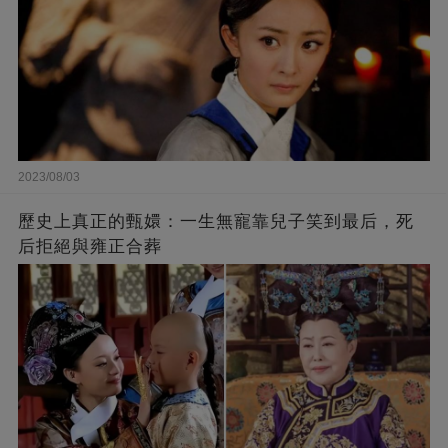
2023/08/03
歷史上真正的甄嬛：一生無寵靠兒子笑到最后，死
后拒絕與雍正合葬