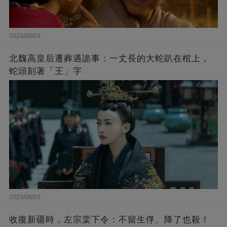
2023/08/03
北魏高皇后遷葬遇詭事：一丈長的大蛇趴在棺上，
蛇頭刻著「王」字
2023/08/03
收復新疆時，左宗棠下令：不留生俘、降了也殺！