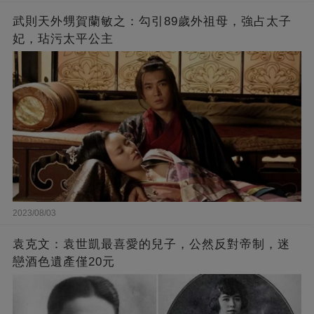
武則天外甥賀蘭敏之：勾引89歲外祖母，強占太子
妃，玷污太平公主
2023/08/03
袁克文：袁世凱最喜愛的兒子，公然反對帝制，迷
戀酒色遺產僅20元