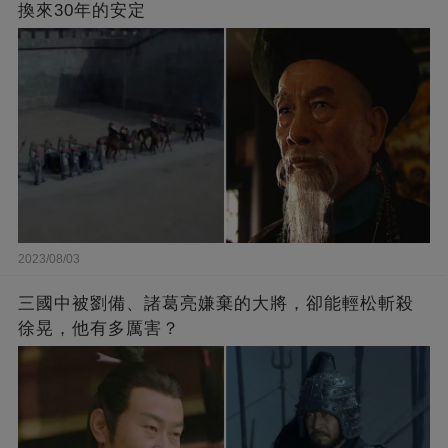
換來30年的安定
2023/08/03
三國中被劉備、諸葛亮嫌棄的大將，卻能輕松斬殺
徐晃，他有多厲害？