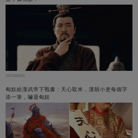
2023/08/03
匈奴給漢武帝下戰書：天心取米，漢朝小吏每個字
添一筆，嚇退匈奴