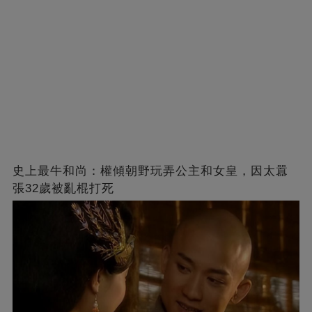
史上最牛和尚：權傾朝野玩弄公主和女皇，因太囂
張32歲被亂棍打死