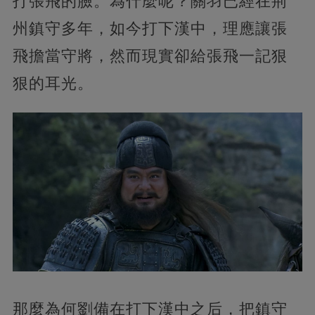
打張飛的臉。為什麼呢？關羽已經在荊
州鎮守多年，如今打下漢中，理應讓張
飛擔當守將，然而現實卻給張飛一記狠
狠的耳光。
那麼為何劉備在打下漢中之后，把鎮守