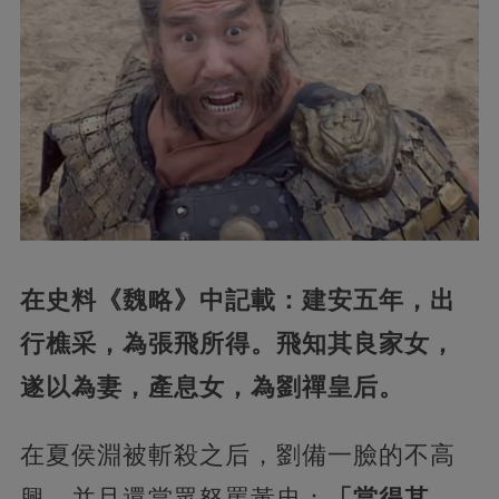
在史料《魏略》中記載：建安五年，出
行樵采，為張飛所得。飛知其良家女，
遂以為妻，產息女，為劉禪皇后。
在夏侯淵被斬殺之后，劉備一臉的不高
興，并且還當眾怒罵黃忠：
「當得其