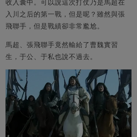
收入囊中。可以說這次打仗乃是馬超在
入川之后的第一戰，但是呢？雖然與張
飛聯手，但是戰績卻非常尷尬。
馬超、張飛聯手竟然輸給了曹魏實習
生，于公、于私也說不過去。