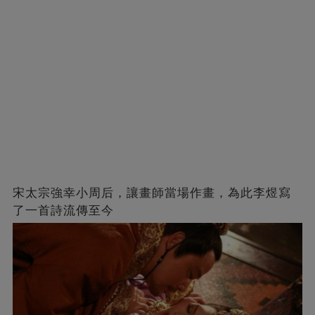
宋太宗強幸小周后，讓畫師當場作畫，為此李煜寫
了一首詩流傳至今