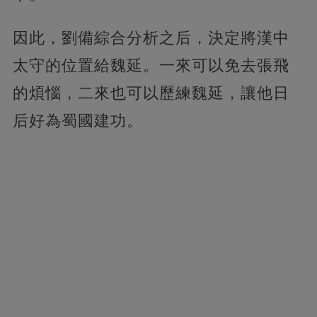
因此，劉備綜合分析之后，決定將漢中
太守的位置給魏延。一來可以免去張飛
的煩惱，二來也可以歷練魏延，讓他日
后好為蜀國建功。