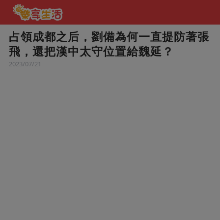
占領成都之后，劉備為何一直提防著張
飛，還把漢中太守位置給魏延？
2023/07/21