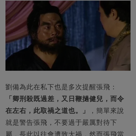
劉備為此在私下也是多次提醒張飛：
「卿刑殺既過差，又日鞭撾健兒，而令
在左右，此取禍之道也。」
，簡單來說
就是警告張飛，不要過于嚴厲對待下
屬，長此以往會遭致大禍，然而張飛當