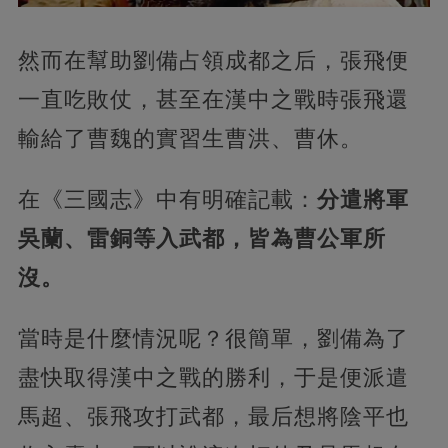
然而在幫助劉備占領成都之后，張飛便
一直吃敗仗，甚至在漢中之戰時張飛還
輸給了曹魏的實習生曹洪、曹休。
在《三國志》中有明確記載：
分遣將軍
吳蘭、雷銅等入武都，皆為曹公軍所
沒。
當時是什麼情況呢？很簡單，劉備為了
盡快取得漢中之戰的勝利，于是便派遣
馬超、張飛攻打武都，最后想將陰平也