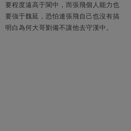
要程度遠高于閬中，而張飛個人能力也
要強于魏延，恐怕連張飛自己也沒有搞
明白為何大哥劉備不讓他去守漢中。