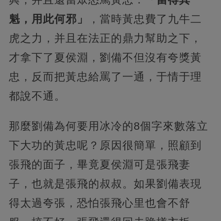
魁，用此何邪」
，當時黃忠費了九牛二
虎之力，并且在法正的鼎力幫助之下，
才拿下了夏侯淵，劉備不但沒有夸獎黃
忠，反而把黃忠給罵了一通，于情于理
都說不通。
那麼劉備為何要用冰冷的8個字來數落立
下大功的黃忠呢？原因很簡單，照顧到
張飛的面子，畢竟夏侯淵可是張飛妻
子，也就是張飛的叔叔。如果劉備表現
得太過夸張，恐怕張飛心里也會不舒