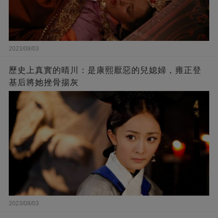
2023/08/03
歷史上真實的晴川：是康熙厭惡的兒媳婦，雍正登
基后將她挫骨揚灰
2023/08/03