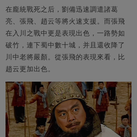
在龐統戰死之后，劉備迅速調遣諸葛
亮、張飛、趙云等將火速支援。而張飛
在入川之戰中更是表現出色，一路勢如
破竹，連下蜀中數十城，并且還收降了
川中老將嚴顏。從張飛的表現來看，比
趙云更加出色。