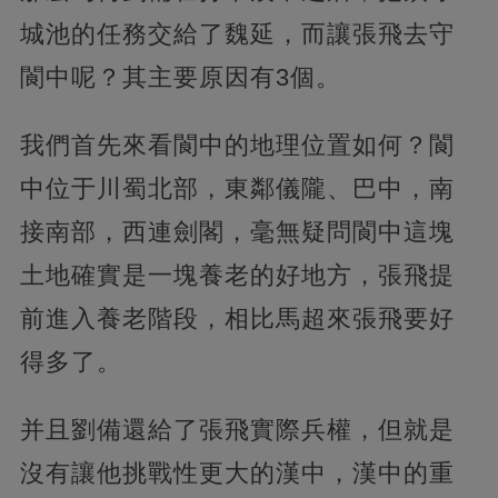
城池的任務交給了魏延，而讓張飛去守
閬中呢？其主要原因有3個。
我們首先來看閬中的地理位置如何？閬
中位于川蜀北部，東鄰儀隴、巴中，南
接南部，西連劍閣，毫無疑問閬中這塊
土地確實是一塊養老的好地方，張飛提
前進入養老階段，相比馬超來張飛要好
得多了。
并且劉備還給了張飛實際兵權，但就是
沒有讓他挑戰性更大的漢中，漢中的重