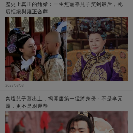
歷史上真正的甄嬛：一生無寵靠兒子笑到最后，死
后拒絕與雍正合葬
2023/08/03
秦瓊兒子墓出土，揭開唐第一猛將身份：不是李元
霸，更不是尉遲恭