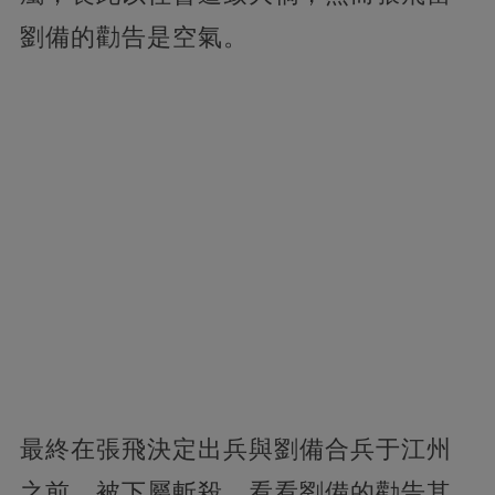
劉備的勸告是空氣。
最終在張飛決定出兵與劉備合兵于江州
之前，被下屬斬殺。看看劉備的勸告其