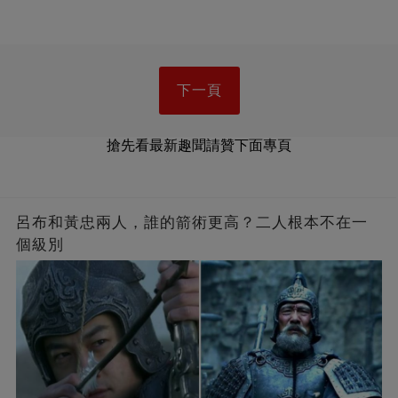
下一頁
搶先看最新趣聞請贊下面專頁
呂布和黃忠兩人，誰的箭術更高？二人根本不在一
個級別