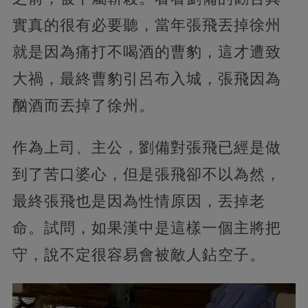
實真的很有必要聽，當年張飛丟掉徐州
就是因為痛打不喝酒的曹豹，這才遭致
大禍，最終曹豹引呂布入城，張飛因為
酗酒而丟掉了徐州。
作為上司、主公，劉備對張飛已經是做
到了苦口婆心，但是張飛卻不以為然，
最終張飛也是因為性情原因，丟掉老
命。試問，如果漢中是這樣一個主將把
守，說不定很容易會被敵人鉆空子。