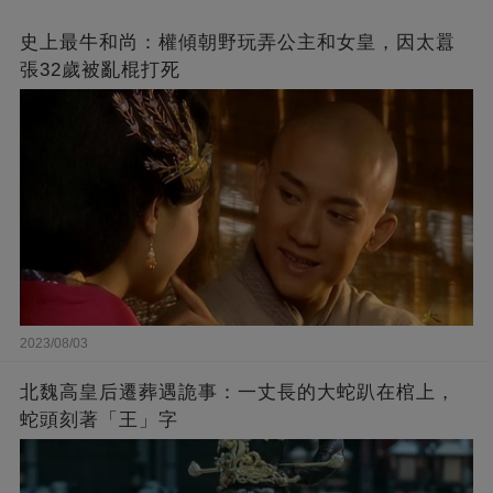
史上最牛和尚：權傾朝野玩弄公主和女皇，因太囂
張32歲被亂棍打死
2023/08/03
北魏高皇后遷葬遇詭事：一丈長的大蛇趴在棺上，
蛇頭刻著「王」字