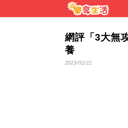
網評「3大無
養
2023/02/22