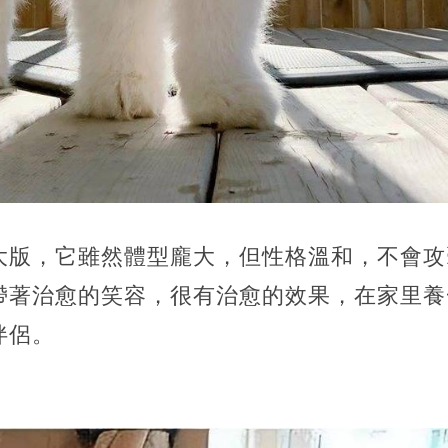
大版，它雖然體型龐大，但性格溫和，不會攻
帶著治愈的笑容，很有治愈的效果，在家里養
伴侶。