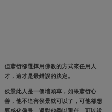
但蕭衍卻選擇用佛教的方式來任用人
才，這才是最錯誤的決定。
侯景此人是一個墻頭草，如果蕭衍心
善，他不迫害侯景就可以了，可他卻想
要感化侯景，還對他委以重任，可以說