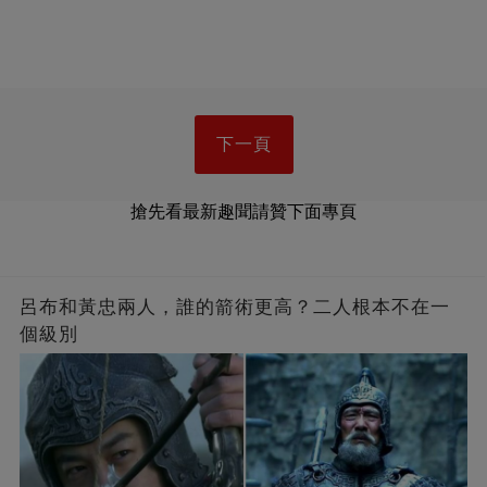
下一頁
搶先看最新趣聞請贊下面專頁
呂布和黃忠兩人，誰的箭術更高？二人根本不在一
個級別