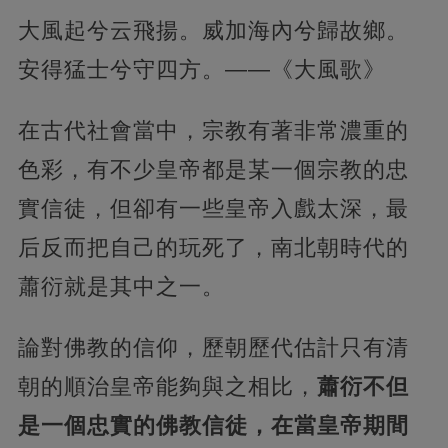
大風起兮云飛揚。威加海內兮歸故鄉。
安得猛士兮守四方。——《大風歌》
在古代社會當中，宗教有著非常濃重的
色彩，有不少皇帝都是某一個宗教的忠
實信徒，但卻有一些皇帝入戲太深，最
后反而把自己的玩死了，南北朝時代的
蕭衍就是其中之一。
論對佛教的信仰，歷朝歷代估計只有清
朝的順治皇帝能夠與之相比，
蕭衍不但
是一個忠實的佛教信徒，在當皇帝期間