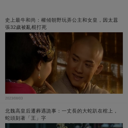
史上最牛和尚：權傾朝野玩弄公主和女皇，因太囂
張32歲被亂棍打死
2023/08/03
北魏高皇后遷葬遇詭事：一丈長的大蛇趴在棺上，
蛇頭刻著「王」字