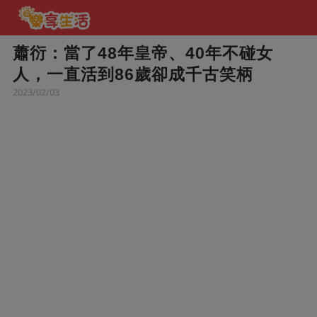
蕭衍：當了48年皇帝、40年不碰女
人，一直活到86歲卻成千古笑柄
2023/02/03