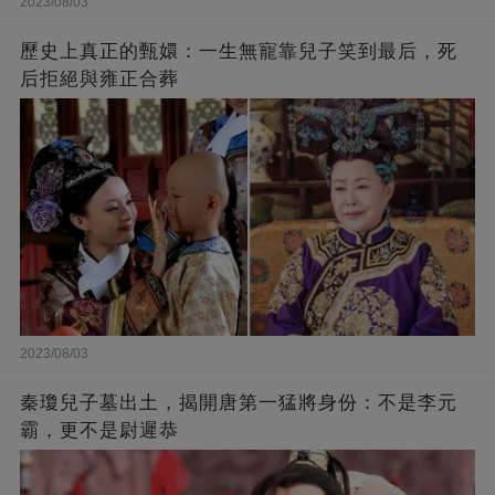
2023/08/03
歷史上真正的甄嬛：一生無寵靠兒子笑到最后，死
后拒絕與雍正合葬
2023/08/03
秦瓊兒子墓出土，揭開唐第一猛將身份：不是李元
霸，更不是尉遲恭