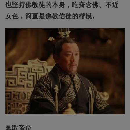
也堅持佛教徒的本身，吃齋念佛、不近
女色，簡直是佛教信徒的楷模。
奪取帝位