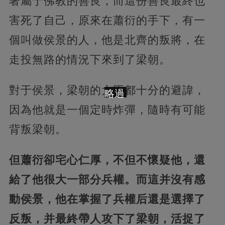
著屬于佛教的善良，而這份善良最終也
害死了自己，原來在蕭衍的手下，有一
個叫做侯景的人，他是北齊的叛將，在
走投無路的情況下來到了梁朝。
對于侯景，梁朝的大臣都十分的避諱，
略過
因為他就是一個定時炸彈，隨時有可能
背叛梁朝。
但蕭衍卻宅心仁厚，不但不懷疑他，還
給了他很大一部分兵權。而這并沒有感
動侯景，他在掌握了兵權后還是選擇了
反叛，并最終帶人攻下了梁朝，活捉了