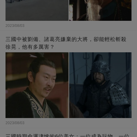
2023/08/03
三國中被劉備、諸葛亮嫌棄的大將，卻能輕松斬殺
徐晃，他有多厲害？
2023/08/03
三國時期命運凄慘的6位美女：一位成為玩物，一位