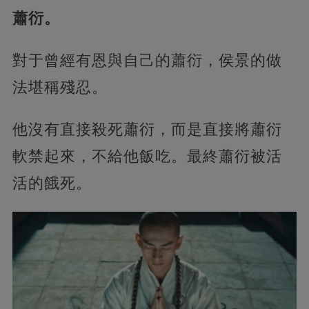
蕭衍。
對于曾經有恩與自己的蕭衍，侯景的做
法堪稱殘忍。
他沒有直接殺死蕭衍，而是直接將蕭衍
軟禁起來，不給他飯吃。最終蕭衍被活
活的餓死。