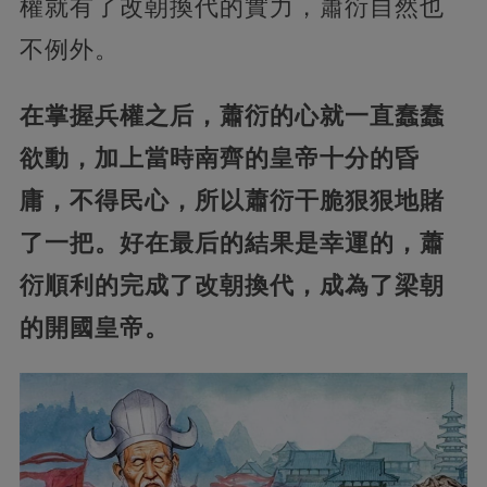
權就有了改朝換代的實力，蕭衍自然也
不例外。
在掌握兵權之后，蕭衍的心就一直蠢蠢
欲動，加上當時南齊的皇帝十分的昏
庸，不得民心，所以蕭衍干脆狠狠地賭
了一把。好在最后的結果是幸運的，蕭
衍順利的完成了改朝換代，成為了梁朝
的開國皇帝。