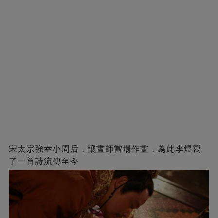
宋太宗強幸小周后，讓畫師當場作畫，為此李煜寫
了一首詩流傳至今