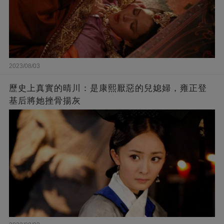
2023/08/03
歷史上真實的晴川：是康熙厭惡的兒媳婦，雍正登
基后將她挫骨揚灰