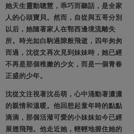
她天生靈動聰慧，乖巧而聽話，是全家
人的心頭寶貝。然而，自從與五哥分別
以后，她隨著家人在鄂西邊境流離失
所。時光如白駒過隙般飛逝，四年匆匆
而過，沈從文再次見到妹妹時，她已經
不再是那個稚嫩的少女，而是一個青春
正盛的少年。
沈從文注視著沈岳萌，心中涌動著濃濃
的親情和溫暖。他回想起童年時的點點
滴滴，那個活潑可愛的小妹妹如今已經
展翅飛翔。他走近她，輕輕地握住她的