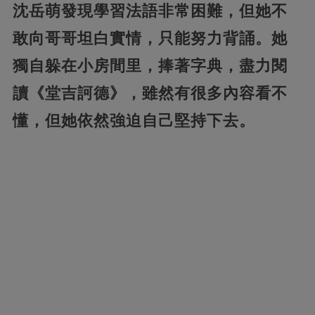
沈岳萌發現學習法語非常困難，但她不
敢向哥哥坦白實情，只能努力背誦。她
獨自躲在小房間里，捧著字典，盡力閱
讀《堂吉訶德》，雖然有很多內容看不
懂，但她依然強迫自己堅持下去。