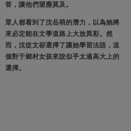
答，讓他們望塵莫及。
眾人都看到了沈岳萌的潛力，以為她將
來必定能在文學道路上大放異彩。然
而，沈從文卻選擇了讓她學習法語，這
個對于鄉村女孩來說似乎太過高大上的
選擇。