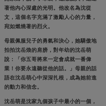
著他內心深處的光明。他改名為沈從
文，這個名字充滿了激勵人心的力量，
宛如燃燒著的烈火。
母親佩服兒子的勇氣和決心，她驕傲地
拍拍沈岳煥的肩膀，對年幼的沈岳萌
說：「你五哥將來一定會成就一番偉
業！你要永遠聽從他的話。」母親的話
語在沈岳萌心中深深扎根，成為她前進
的動力和信念。
沈岳萌是沈家九個孩子中最小的一個，