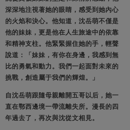
深深地注視著她的眼睛，感受到她內心
的火焰和決心。他知道，沈岳萌不僅是
他的妹妹，更是他在人生旅途中的依靠
和精神支柱。他緊緊握住她的手，輕聲
說道：「妹妹，有你在身邊，我感到無
比的勇氣和動力。我們一起面對未來的
挑戰，創造屬于我們的輝煌。」
自沈岳萌跟隨母親離開五哥以后，她一
直在鄂西邊境一帶流離失所。漫長的四
年過去了，再次與沈從文相見。