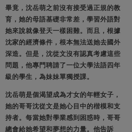
畢竟，沈岳萌之前沒有接受過正規的教
育，她的母語基礎非常差，學習外語對
她來說就像登天一樣困難。而且，根據
沈家的經濟條件，根本無法送她去國外
深造。但是，沈從文沒有認真考慮這些
問題，他專門聘請了一位大學法語四年
級的學生，為妹妹單獨授課。
沈岳萌是個渴望成為才女的年輕女子，
她的哥哥沈從文是她心目中的楷模和支
持者。每當她對學業感到困惑時，哥哥
總會給她希望和夢想的力量。他告訴