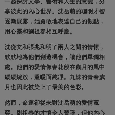
一起探討文學、藝術和人生的意義，分
享彼此的內心世界。沈岳萌的聰明才智
逐漸展露，她勇敢地表達自己的觀點，
用心靈和劉祖春相互呼應。
沈從文和張兆和明了兩人之間的情愫，
默默地為他們創造機會，讓他們單獨相
處。他們的愛情像春花般在歲月的風中
緩緩綻放，溫暖而純凈。九妹的青春歲
月也因此被染上了最美的色彩。
然而，命運卻從未對沈岳萌的愛情寬
容。劉祖春的才情令人贊嘆，但他內心