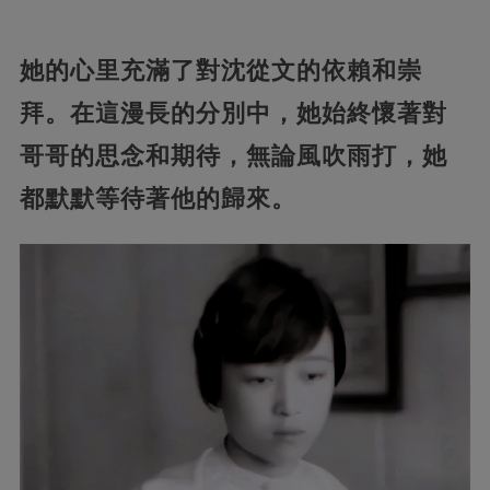
她的心里充滿了對沈從文的依賴和崇
拜。在這漫長的分別中，她始終懷著對
哥哥的思念和期待，無論風吹雨打，她
都默默等待著他的歸來。