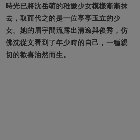
時光已將沈岳萌的稚嫩少女模樣漸漸抹
去，取而代之的是一位亭亭玉立的少
女。她的眉宇間流露出清逸與俊秀，仿
佛沈從文看到了年少時的自己，一種親
切的歡喜油然而生。