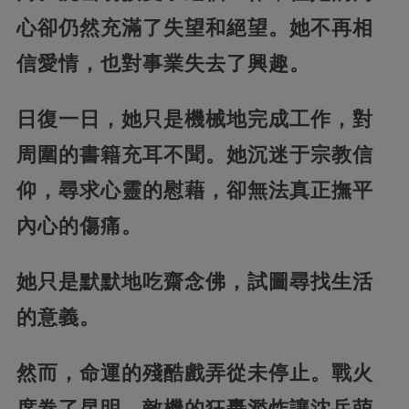
心卻仍然充滿了失望和絕望。她不再相
信愛情，也對事業失去了興趣。
日復一日，她只是機械地完成工作，對
周圍的書籍充耳不聞。她沉迷于宗教信
仰，尋求心靈的慰藉，卻無法真正撫平
內心的傷痛。
她只是默默地吃齋念佛，試圖尋找生活
的意義。
然而，命運的殘酷戲弄從未停止。戰火
席卷了昆明，敵機的狂轟濫炸讓沈岳萌