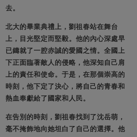
去。
北大的畢業典禮上，劉祖春站在舞台
上，目光堅定而堅毅。他的內心深處早
已鑄就了一腔赤誠的愛國之情。全國上
下正面臨著敵人的侵略，他深知自己肩
上的責任和使命。于是，在那個崇高的
時刻，他下定了決心，將自己的青春和
熱血奉獻給了國家和人民。
在告別的時刻，劉祖春找到了沈岳萌，
毫不掩飾地向她坦白了自己的選擇。他