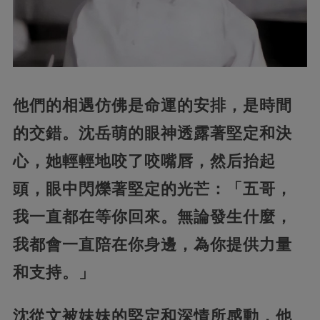
他們的相遇仿佛是命運的安排，是時間
的交錯。沈岳萌的眼神透露著堅定和決
心，她輕輕地咬了咬嘴唇，然后抬起
頭，眼中閃爍著堅定的光芒：「五哥，
我一直都在等你回來。無論發生什麼，
我都會一直陪在你身邊，為你提供力量
和支持。」
沈從文被妹妹的堅定和深情所感動，他