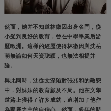
然而，她并不知道林徽因出身名門，從
小受到良好的教育，曾在中學畢業后游
歷歐洲。這樣的經歷使得林徽因與沈岳
萌無論如何天資聰穎，也無法相提并
論。
與此同時，沈從文深陷對張兆和的熱戀
中，對妹妹的教育顧及不周。他在文學
道路上獲得了許多成就，這增加了他作
為家庭之主的自信心。然而，多年的時