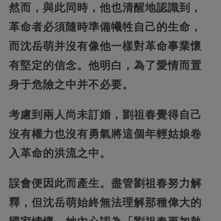
然而，與此同時，他也清醒地認識到，
革命者必須隨時準備犧牲自己的生命，
而沈岳萌并沒有像他一樣對革命事業懷
有堅定的信念。他明白，為了愛情而置
身于危險之中并不必要。
考慮到兩人尚未訂婚，劉祖春覺得自己
沒有權力也沒有勇氣將這個年輕姑娘卷
入革命的洪流之中。
誤會便因此而產生。盡管劉祖春努力解
釋，但沈岳萌始終無法理解那種偉大的