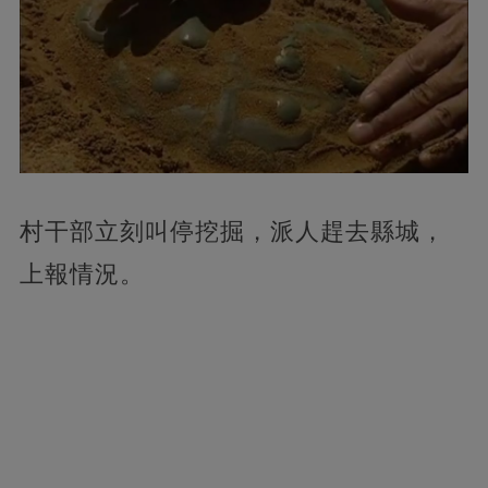
村干部立刻叫停挖掘，派人趕去縣城，
上報情況。