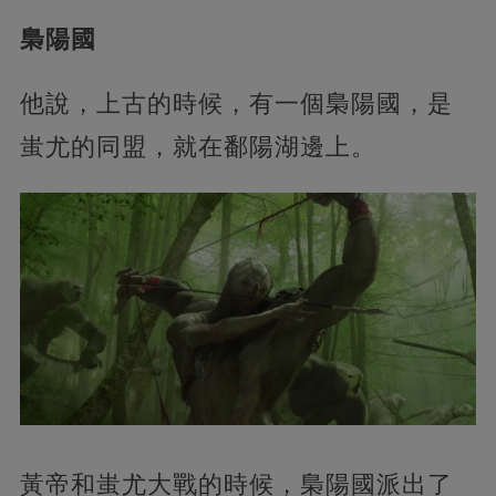
梟陽國
他說，上古的時候，有一個梟陽國，是
蚩尤的同盟，就在鄱陽湖邊上。
黃帝和蚩尤大戰的時候，梟陽國派出了