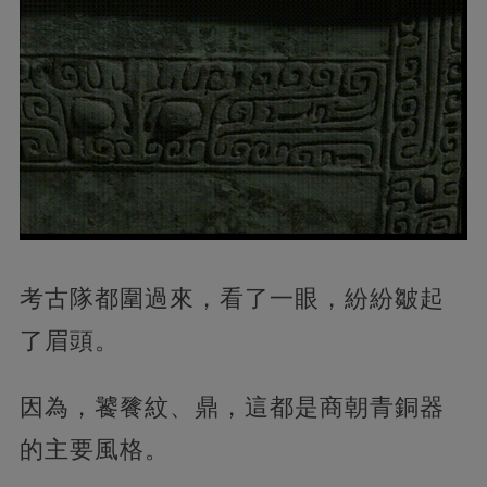
考古隊都圍過來，看了一眼，紛紛皺起
了眉頭。
因為，饕餮紋、鼎，這都是商朝青銅器
的主要風格。