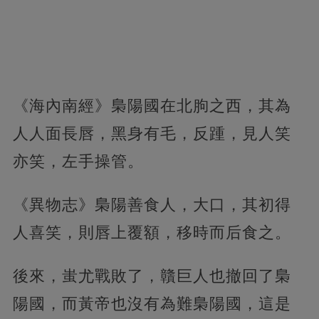
《海內南經》梟陽國在北朐之西，其為
人人面長唇，黑身有毛，反踵，見人笑
亦笑，左手操管。
《異物志》梟陽善食人，大口，其初得
人喜笑，則唇上覆額，移時而后食之。
後來，蚩尤戰敗了，贛巨人也撤回了梟
陽國，而黃帝也沒有為難梟陽國，這是