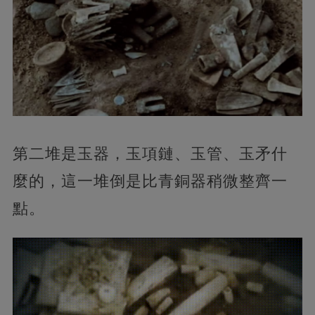
第二堆是玉器，玉項鏈、玉管、玉矛什
麼的，這一堆倒是比青銅器稍微整齊一
點。