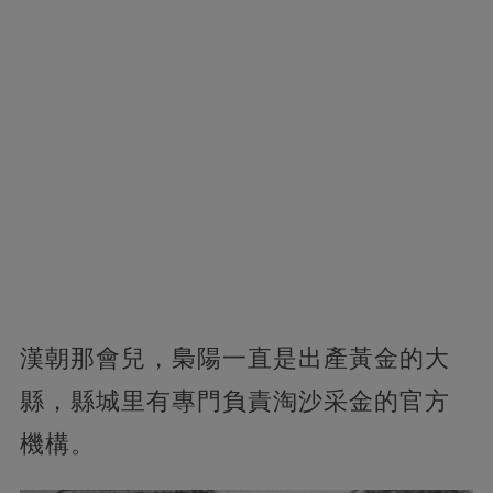
漢朝那會兒，梟陽一直是出產黃金的大
縣，縣城里有專門負責淘沙采金的官方
機構。