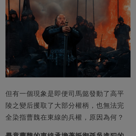
但有一個現象是即便司馬懿發動了高平
陵之變后攫取了大部分權柄，也無法完
全染指曹魏在東線的兵權，原因為何？
畢竟曹魏的東線承擔著抵御孫吳進犯的