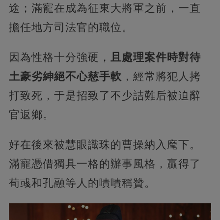
途；滿寵在成為征東大將軍之前，一直
擔任地方司法官的職位。
因為性格十分強硬，
且處理案件時對待
土豪劣紳絕不心慈手軟
，經常將犯人拷
打致死，于是招致了不少詰難后被迫辭
官返鄉。
好在後來被慧眼識珠的曹操納入麾下。
滿寵憑借獨具一格的辦事風格，贏得了
荀彧和孔融等人的嘖嘖稱贊。