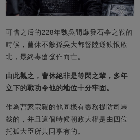
可惜之后的228年魏吳間爆發石亭之戰的
時候，曹休不敵孫吳大都督陸遜飲恨敗
北，最終毒瘡發作而亡。
由此觀之，曹休絕非是等閑之輩，多年
立下的戰功令他的地位十分牢固。
作為曹家宗親的他同樣有義務提防司馬
懿的，并且這個時候朝政大權是由四位
托孤大臣所共同享有的。