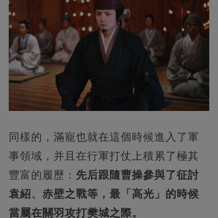
同樣的，滿寵也就在這個時候進入了軍
事領域，并且在行軍打仗上積累了極其
豐富的履歷：
先后跟隨曹操參與了征討
袁紹、赤壁之戰等，最「高光」的時候
當屬在關羽攻打樊城之際。