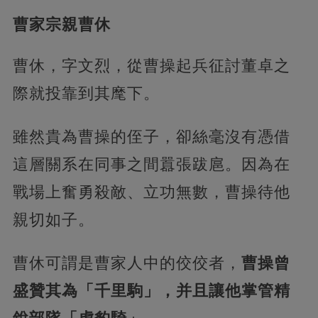
曹家宗親曹休
曹休，字文烈，從曹操起兵征討董卓之
際就投靠到其麾下。
雖然貴為曹操的侄子，卻絲毫沒有憑借
這層關系在同事之間囂張跋扈。因為在
戰場上奮勇殺敵、立功無數，曹操待他
親切如子。
曹休可謂是曹家人中的佼佼者，
曹操曾
盛贊其為「千里駒」，并且讓他掌管精