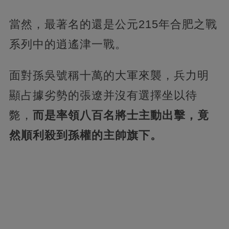
當然，最著名的還是公元215年合肥之戰
系列中的逍遙津一戰。
面對孫吳號稱十萬的大軍來襲，兵力明
顯占據劣勢的張遼并沒有選擇坐以待
斃，
而是率領八百名將士主動出擊，竟
然順利殺到孫權的主帥旗下。