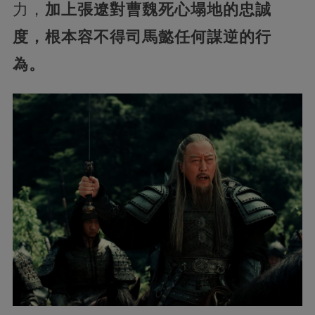
力，
加上張遼對曹魏死心塌地的忠誠
度，根本容不得司馬懿任何謀逆的行
為。