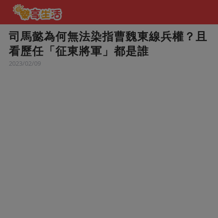
司馬懿為何無法染指曹魏東線兵權？且
看歷任「征東將軍」都是誰
2023/02/09