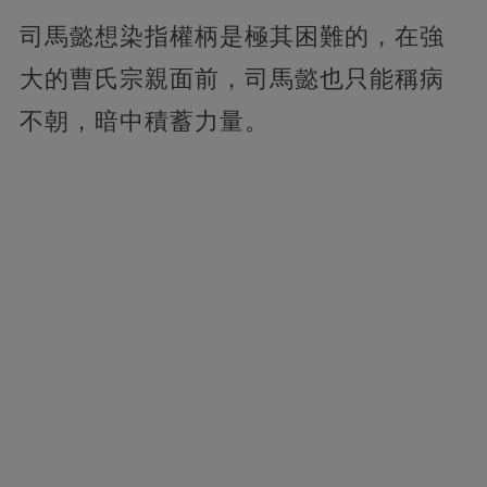
司馬懿想染指權柄是極其困難的，在強
大的曹氏宗親面前，司馬懿也只能稱病
不朝，暗中積蓄力量。