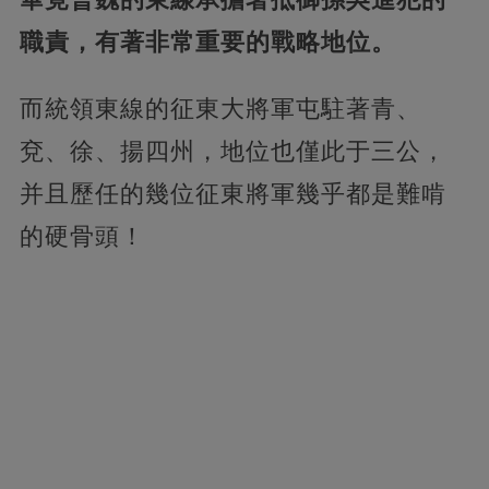
職責，有著非常重要的戰略地位。
而統領東線的征東大將軍屯駐著青、
兗、徐、揚四州，地位也僅此于三公，
并且歷任的幾位征東將軍幾乎都是難啃
的硬骨頭！