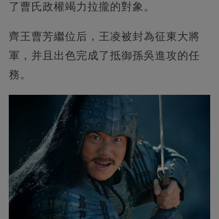
了曹氏政權竭力拉攏的對象。
齊王曹芳繼位后，王凌被封為征東大將
軍，并且出色完成了抵御孫吳進攻的任
務。