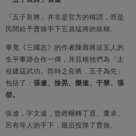
「五子良將」并非是官方的稱謂，而是
民間給予曹操手下五員猛將的統稱。
畢竟《三國志》的作者陳壽將這五人的
生平事跡合作一傳，并且稱他們為「太
祖建茲武功。而時之良將，五子為先」
包括了：
張遼、徐晃、樂進、于禁、張
郃。
張遼，字文遠，曾經輾轉丁原、董卓、
呂布等人的手下，最后投降了曹操。