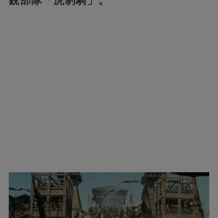
銳部隊「虎豹騎」。