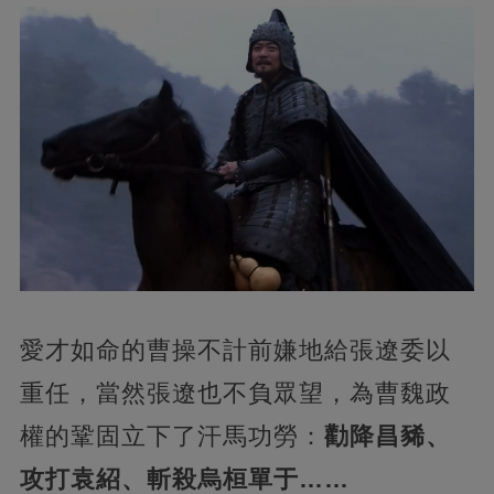
愛才如命的曹操不計前嫌地給張遼委以
重任，當然張遼也不負眾望，為曹魏政
權的鞏固立下了汗馬功勞：
勸降昌豨、
攻打袁紹、斬殺烏桓單于……