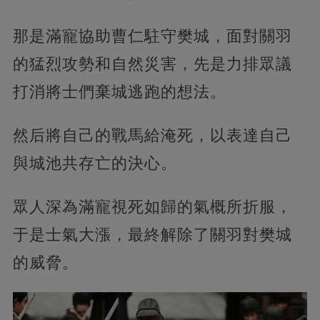
那是滿寵協助曹仁駐守樊城，面對關羽
的猛烈攻勢和自然災害，先是力排眾議
打消將士們棄城逃跑的想法。
然后將自己的戰馬給淹死，以表達自己
與城池共存亡的決心。
眾人深為滿寵視死如歸的氣概所折服，
于是士氣大漲，最終解除了關羽對樊城
的威脅。