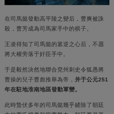
在司馬懿發動高平陵之變后，曹爽被誅
殺，曹芳成為司馬家手中的棋子。
王凌得知了司馬懿的篡逆之心后，不愿
將大權旁落于奸臣手中。
于是毅然決然地聯合兗州刺史令狐愚將
曹操的兒子曹彪推舉為帝，
并于公元251
年在駐地淮南地區發動軍變。
此時蟄伏多年的司馬懿幾乎鏟除了朝廷