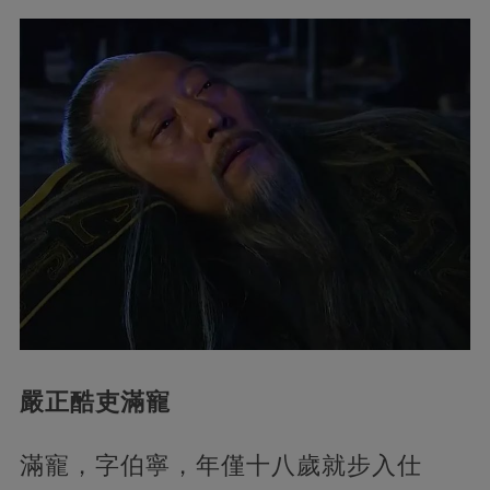
嚴正酷吏滿寵
滿寵，字伯寧，年僅十八歲就步入仕