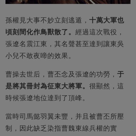
孫權見大事不妙立刻逃遁，
十萬大軍也
頃刻間化作鳥獸散了。
經過這次戰役，
張遼名震江東，其名聲甚至達到讓東吳
小兒不敢夜啼的效果。
曹操去世后，曹丕念及張遼的功勞，
于
是將其冊封為征東大將軍。
很顯然，這
時候張遼地位達到了頂峰。
當時司馬懿羽翼未豐，并且被曹丕所壓
制，因此缺乏染指曹魏東線兵權的實