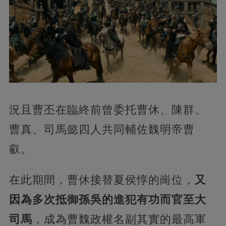
況且曹丕在臨終前曾委托曹休、陳群、
曹真、司馬懿四人共同輔佐魏明帝曹
叡。
在此期間，曹休接替夏侯惇的崗位，
又
因為多次抵御孫吳的進犯有功而官至大
司馬
，成為曹魏政權名副其實的最高軍