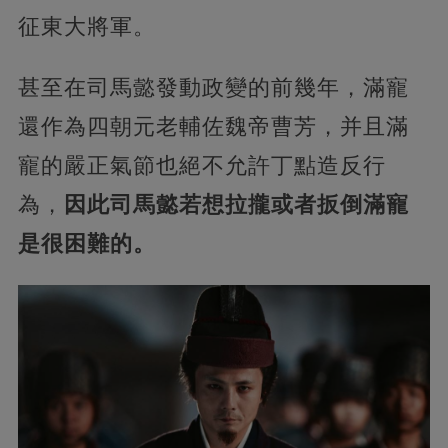
征東大將軍。
甚至在司馬懿發動政變的前幾年，滿寵
還作為四朝元老輔佐魏帝曹芳，并且滿
寵的嚴正氣節也絕不允許丁點造反行
為，
因此司馬懿若想拉攏或者扳倒滿寵
是很困難的。