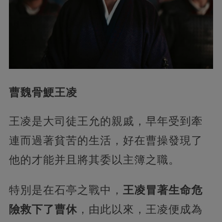
曹魏骨鯁王凌
王凌是大司徒王允的親戚，早年受到牽
連而過著貧苦的生活，好在曹操發現了
他的才能并且將其委以主簿之職。
特別是在石亭之戰中，
王凌冒著生命危
險救下了曹休
，由此以來，王凌便成為