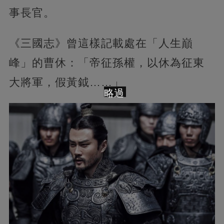
事長官。
《三國志》曾這樣記載處在「人生巔
峰」的曹休：「帝征孫權，以休為征東
大將軍，假黃鉞……」
略過