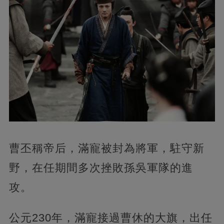
曹丕稱帝后，滿寵被封為將軍，駐守新
野，在任期間多次挫敗孫吳軍隊的進
攻。
公元230年，滿寵接過曹休的大旗，出任