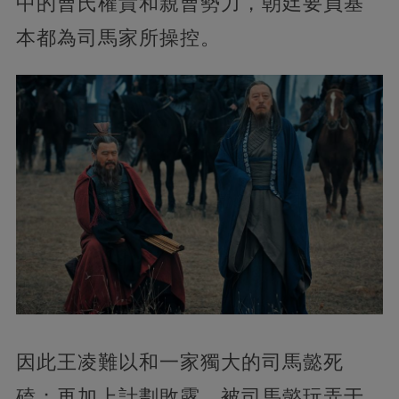
中的曹氏權貴和親曹勢力，朝廷要員基
本都為司馬家所操控。
因此王凌難以和一家獨大的司馬懿死
磕；再加上計劃敗露，被司馬懿玩弄于