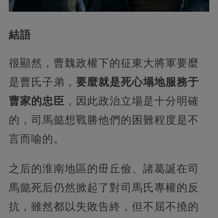
結語
很顯然，曹魏政權下的征東大將軍要麼
是曹氏子弟，
要麼就是死心塌地服務于
曹家的忠臣
，因此政治立場是十分明確
的，司馬懿想戰勝他們的困難程度是不
言而喻的。
之后的淮南地區的毌丘儉、諸葛誕在司
馬懿死后仍然掀起了對司馬氏專權的反
抗，雖然都以失敗告終，但不屈不撓的