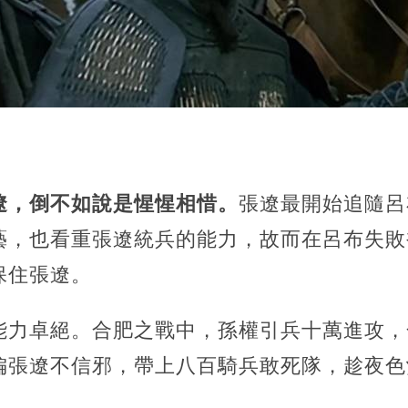
遼，倒不如說是惺惺相惜。
張遼最開始追隨呂
藝，也看重張遼統兵的能力，故而在呂布失敗
保住張遼。
能力卓絕。合肥之戰中，孫權引兵十萬進攻，
偏張遼不信邪，帶上八百騎兵敢死隊，趁夜色