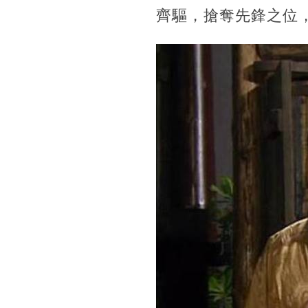
齊驅，搶奪先鋒之位