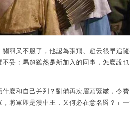
，關羽又不服了，他認為張飛、趙云很早追隨
麼不妥；馬超雖然是新加入的同事，怎麼說也
憑什麼和自己并列？劉備再次眉頭緊皺，令費
軍，將軍即是漢中王，又何必在意名爵？」一