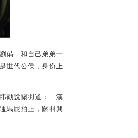
劉備，和自己弟弟一
是世代公侯，身份上
祎勸說關羽道：「漢
通馬屁拍上，關羽興