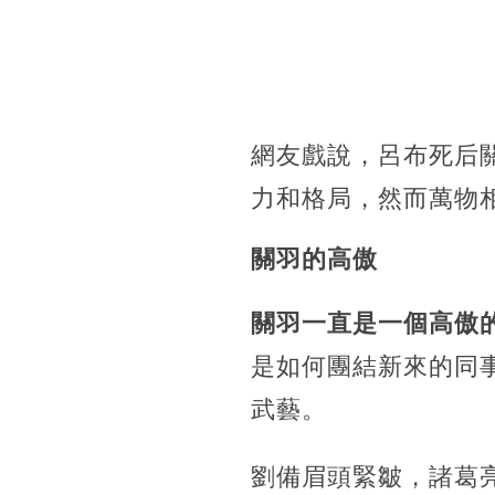
網友戲說，呂布死后
力和格局，然而萬物
關羽的高傲
關羽一直是一個高傲
是如何團結新來的同
武藝。
劉備眉頭緊皺，諸葛