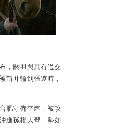
布，關羽與其有過交
被斬并輪到張遼時，
合肥守備空虛，被攻
沖進孫權大營，勢如