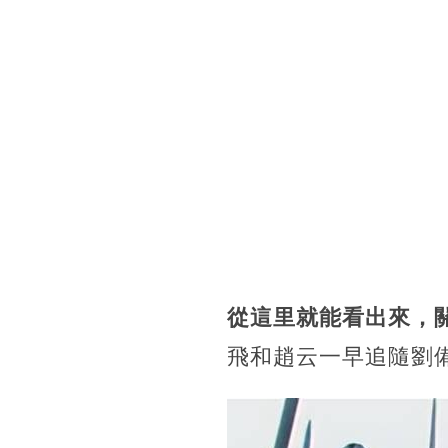
從這里就能看出來，
飛和趙云一早追隨劉