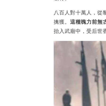
八百人對十萬人，從
擒獲。
這種魄力前無
抬入武廟中，受后世