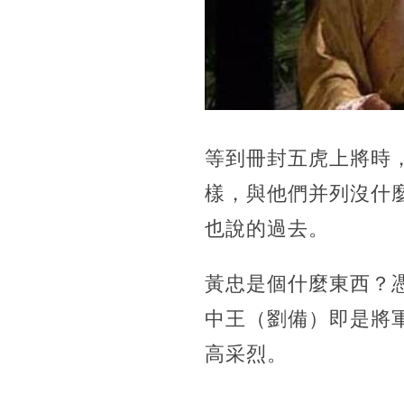
等到冊封五虎上將時
樣，與他們并列沒什
也說的過去。
黃忠是個什麼東西？
中王（劉備）即是將
高采烈。