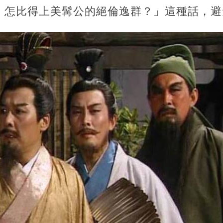
，怎比得上美髯公的絕倫逸群？」這種話，避