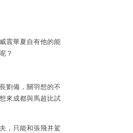
威震華夏自有他的能
呢？
長劉備，關羽想的不
想來成都與馬超比試
夫，只能和張飛并駕