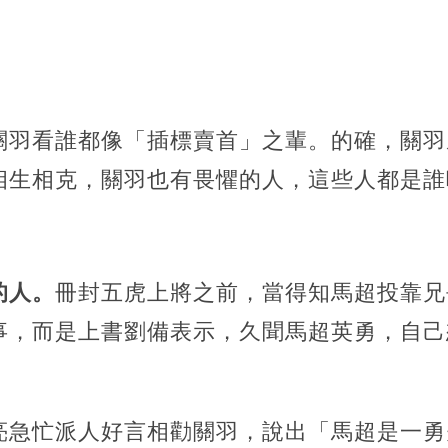
關羽看誰都像「插標賣首」之輩。的確，關羽
相生相克，關羽也有畏懼的人，這些人都是誰
的人。
冊封五虎上將之前，當得知馬超投靠兄
事，而是上書劉備表示，久聞馬超英勇，自己
亮急忙派人好言相勸關羽，說出「馬超是一勇