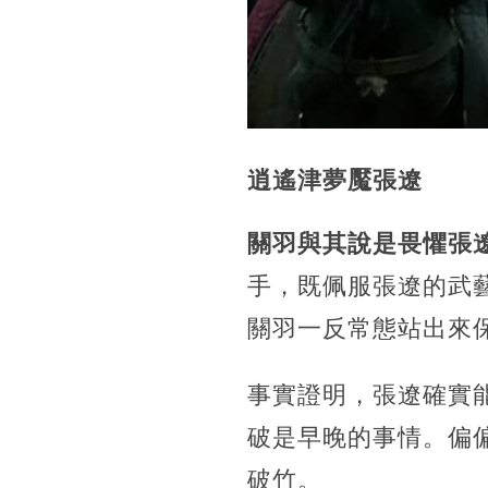
逍遙津夢魘張遼
關羽與其說是畏懼張
手，既佩服張遼的武
關羽一反常態站出來
事實證明，張遼確實
破是早晚的事情。偏
破竹。