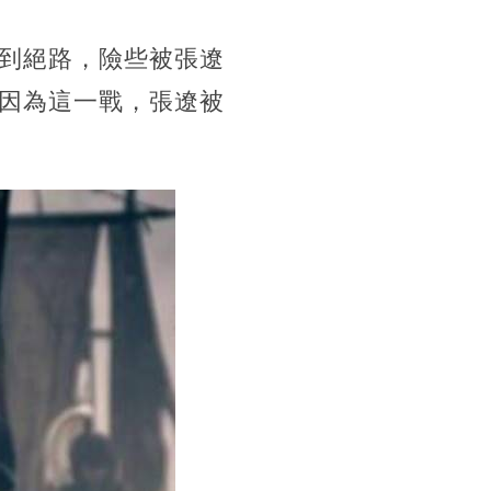
到絕路，險些被張遼
因為這一戰，張遼被