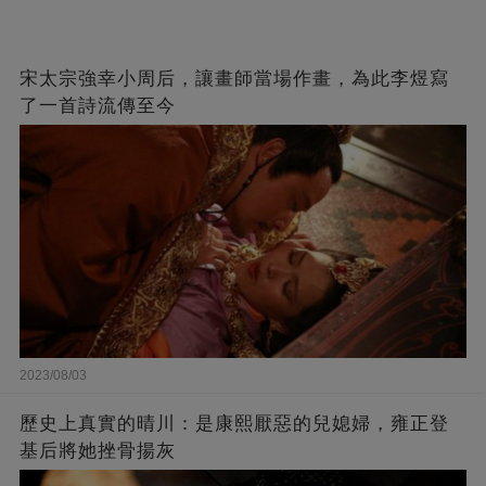
宋太宗強幸小周后，讓畫師當場作畫，為此李煜寫
了一首詩流傳至今
2023/08/03
歷史上真實的晴川：是康熙厭惡的兒媳婦，雍正登
基后將她挫骨揚灰