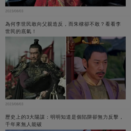
2023/08/03
為何李世民敢向父親造反，而朱棣卻不敢？看看李
世民的底氣！
2023/08/03
歷史上的3大陽謀：明明知道是個陷阱卻無力反擊，
千年來無人能破