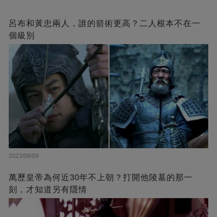
呂布和黃忠兩人，誰的箭術更高？二人根本不在一
個級別
2023/08/09
萬歷皇帝為何近30年不上朝？打開他陵墓的那一
刻，才知道另有隱情