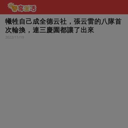
犧牲自己成全德云社，張云雷的八隊首
次輪換，連三慶園都讓了出來
2022/11/19