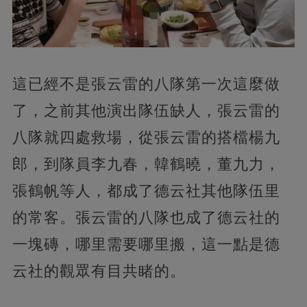
這已經不是張云雷的八隊第一次這麼做
了，之前其他演出隊伍缺人，張云雷的
八隊就四處救場，從張云雷的搭檔楊九
郎，到隊員李九春，韓鶴曉，董九力，
張鶴帆等人，都成了德云社其他隊伍里
的常客。張云雷的八隊也成了德云社的
一塊磚，哪里需要哪里搬，這一點是德
云社的觀眾有目共睹的。