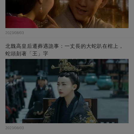
2023/08/03
北魏高皇后遷葬遇詭事：一丈長的大蛇趴在棺上，
蛇頭刻著「王」字
2023/08/03