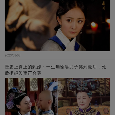
2023/08/03
歷史上真正的甄嬛：一生無寵靠兒子笑到最后，死
后拒絕與雍正合葬