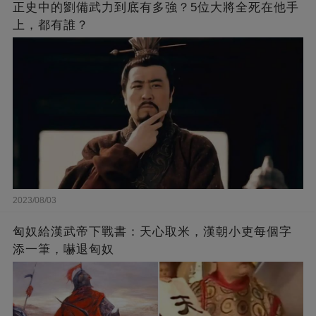
正史中的劉備武力到底有多強？5位大將全死在他手
上，都有誰？
2023/08/03
匈奴給漢武帝下戰書：天心取米，漢朝小吏每個字
添一筆，嚇退匈奴