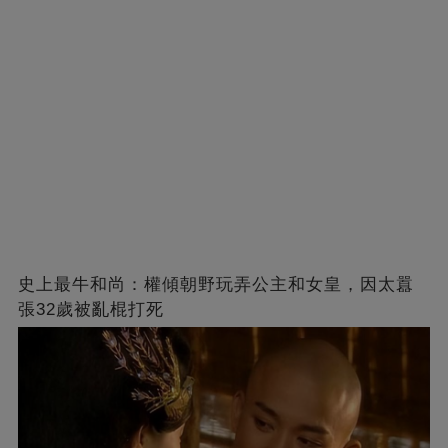
史上最牛和尚：權傾朝野玩弄公主和女皇，因太囂
張32歲被亂棍打死