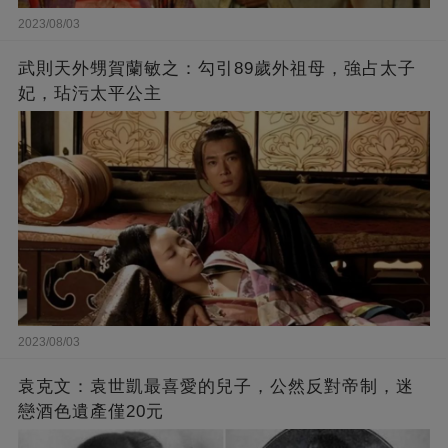
2023/08/03
武則天外甥賀蘭敏之：勾引89歲外祖母，強占太子
妃，玷污太平公主
2023/08/03
袁克文：袁世凱最喜愛的兒子，公然反對帝制，迷
戀酒色遺產僅20元