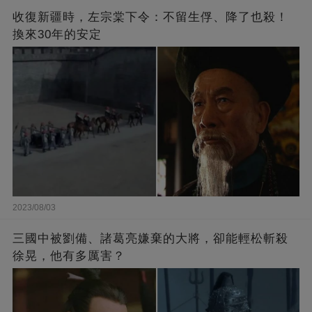
收復新疆時，左宗棠下令：不留生俘、降了也殺！
換來30年的安定
2023/08/03
三國中被劉備、諸葛亮嫌棄的大將，卻能輕松斬殺
徐晃，他有多厲害？