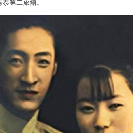
清泰第二旅館。