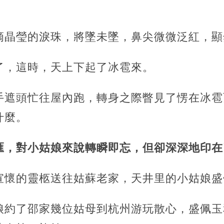
滴晶瑩的淚珠，將墜未墜，鼻尖微微泛紅，顯
了，這時，天上下起了冰雹來。
手遮頭忙往屋內跑，轉身之際瞥見了愣在冰雹
什麼。
匯，對小姑娘來說轉瞬即忘，但卻深深地印在
宣懷的靈柩送往姑蘇老家，天井里的小姑娘盛
娘約了邵家幾位姑母到杭州游玩散心，盛佩玉