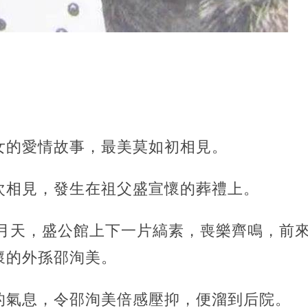
女的愛情故事，最美莫如初相見。
次相見，發生在祖父盛宣懷的葬禮上。
四月天，盛公館上下一片縞素，喪樂齊鳴，前
懷的外孫邵洵美。
的氣息，令邵洵美倍感壓抑，便溜到后院。