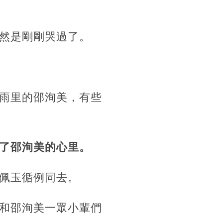
然是剛剛哭過了。
雨里的邵洵美，有些
了邵洵美的心里。
佩玉循例同去。
和邵洵美一眾小輩們