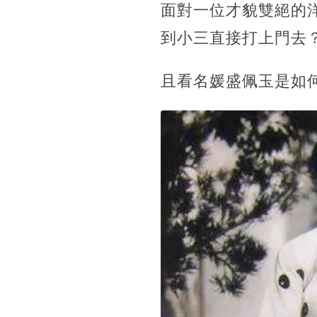
面對一位才貌雙絕的
到小三直接打上門去
且看名媛盛佩玉是如