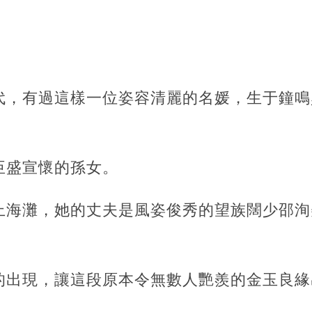
代，有過這樣一位姿容清麗的名媛，生于鐘鳴
臣盛宣懷的孫女。
上海灘，她的丈夫是風姿俊秀的望族闊少邵洵
的出現，讓這段原本令無數人艷羨的金玉良緣