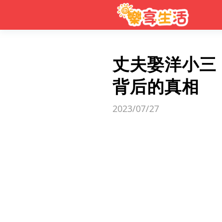
丈夫娶洋小三
背后的真相
2023/07/27