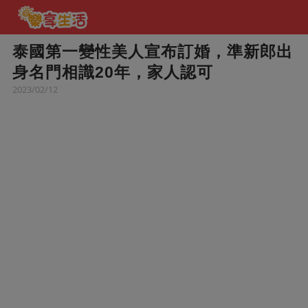
泰國第一變性美人宣布訂婚，準新郎出
身名門相識20年，家人認可
2023/02/12