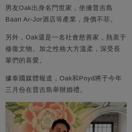
男友Oak出身名門世家，坐擁普吉島
Baan Ar-Jor酒店等產業，身價不菲。
另外，Oak還是一名社會慈善家，熱衷于
修復文物。加之性格大方溫柔，深受長
輩們的喜愛。
據泰國媒體報道，Oak和Poyd將于今年
三月份在普吉島舉辦婚禮。