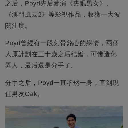
之后，Poyd先后參演《失眠男女》、
《澳門風云2》等影視作品，收獲一大波
關注度。
Poyd曾經有一段刻骨銘心的戀情，兩個
人原計劃在三十歲之后結婚，可惜造化
弄人，最后還是分手了。
分手之后，Poyd一直孑然一身，直到現
任男友Oak。