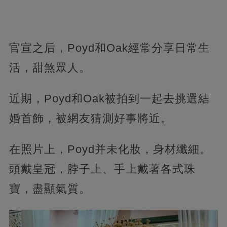
官宣之后，Poyd和Oak經常分享日常生
活，甜煞眾人。
近期，Poyd和Oak被拍到一起去挑選結
婚首飾，被網友猜測好事將近。
在照片上，Poyd并未化妝，身材纖細。
頭戴皇冠，脖子上、手上戴著各式珠
寶，盡顯氣質。