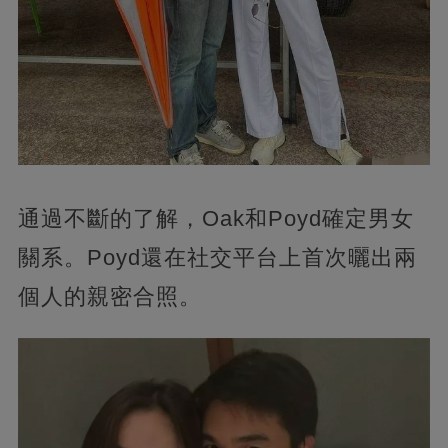
通過不斷的了解，Oak和Poyd確定男女
關系。Poyd還在社交平台上首次曬出兩
個人的親密合照。