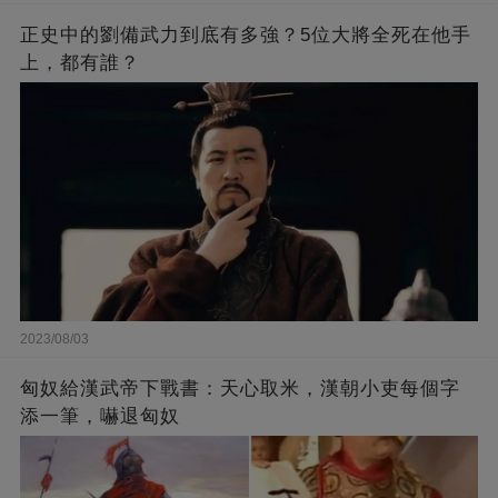
正史中的劉備武力到底有多強？5位大將全死在他手
上，都有誰？
2023/08/03
匈奴給漢武帝下戰書：天心取米，漢朝小吏每個字
添一筆，嚇退匈奴