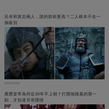
呂布和黃忠兩人，誰的箭術更高？二人根本不在一
個級別
2023/08/09
萬歷皇帝為何近30年不上朝？打開他陵墓的那一
刻，才知道另有隱情