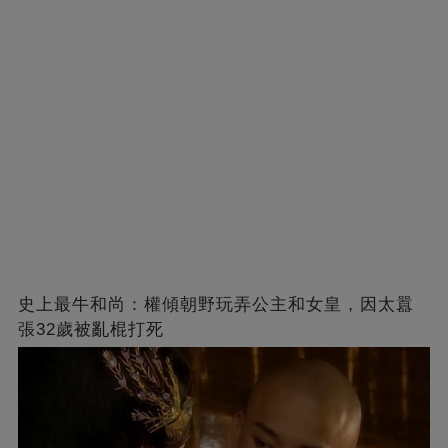
史上最牛和尚：權傾朝野玩弄公主和女皇，因太囂
張32歲被亂棍打死