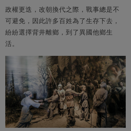
政權更迭，改朝換代之際，戰事總是不
可避免，因此許多百姓為了生存下去，
紛紛選擇背井離鄉，到了異國他鄉生
活。