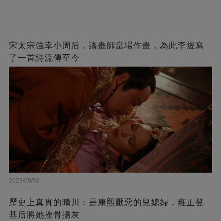
宋太宗強幸小周后，讓畫師當場作畫，為此李煜寫
了一首詩流傳至今
2023/08/03
歷史上真實的晴川：是康熙厭惡的兒媳婦，雍正登
基后將她挫骨揚灰