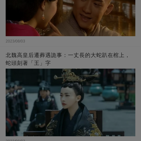
2023/08/03
北魏高皇后遷葬遇詭事：一丈長的大蛇趴在棺上，
蛇頭刻著「王」字