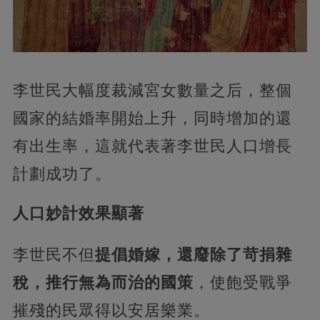
李世民大幅度裁減宮女數量之后，整個
國家的結婚率開始上升，同時增加的還
有出生率，這就代表著李世民人口增長
計劃成功了。
人口妙計效果顯著
李世民不但
提倡婚嫁，還廢除了苛捐雜
稅，推行無為而治的國策
，使飽受戰爭
摧殘的民眾得以安居樂業。