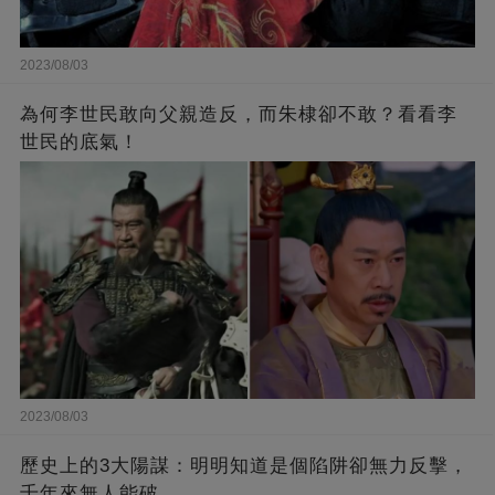
2023/08/03
為何李世民敢向父親造反，而朱棣卻不敢？看看李
世民的底氣！
2023/08/03
歷史上的3大陽謀：明明知道是個陷阱卻無力反擊，
千年來無人能破