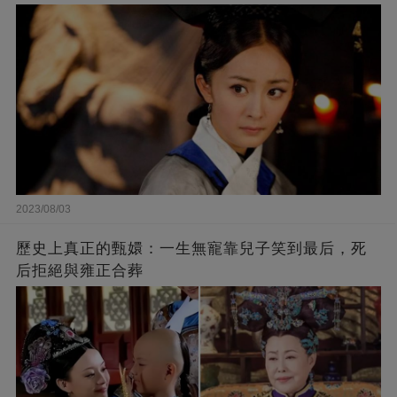
2023/08/03
歷史上真正的甄嬛：一生無寵靠兒子笑到最后，死
后拒絕與雍正合葬