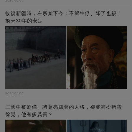
2023/08/03
收復新疆時，左宗棠下令：不留生俘、降了也殺！
換來30年的安定
2023/08/03
三國中被劉備、諸葛亮嫌棄的大將，卻能輕松斬殺
徐晃，他有多厲害？