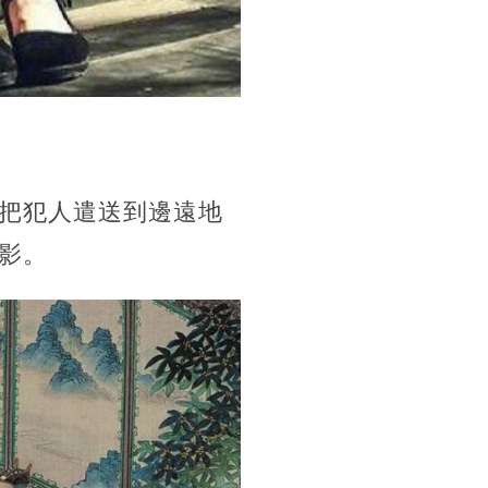
把犯人遣送到邊遠地
影。