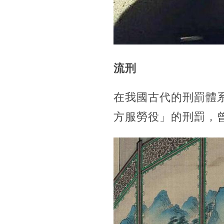
流刑
在我國古代的刑罰體
方服勞役」的刑罰，