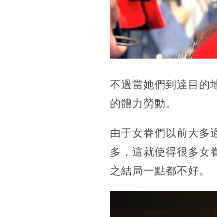
不過當她們到達目的
的體力勞動。
由于女眷們以前大多
多，這就使得很多女
之結局一點都不好。