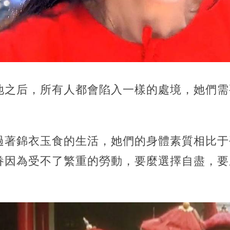
地之后，所有人都會陷入一樣的處境，她們需
過著錦衣玉食的生活，她們的身體素質相比于
眷因為受不了繁重的勞動，要麼選擇自盡，要