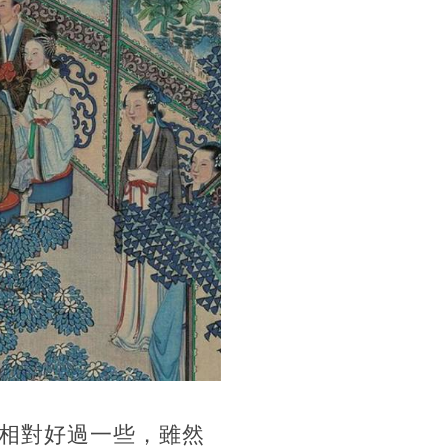
相對好過一些，雖然