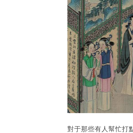
對于那些有人幫忙打