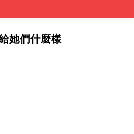
給她們什麼樣