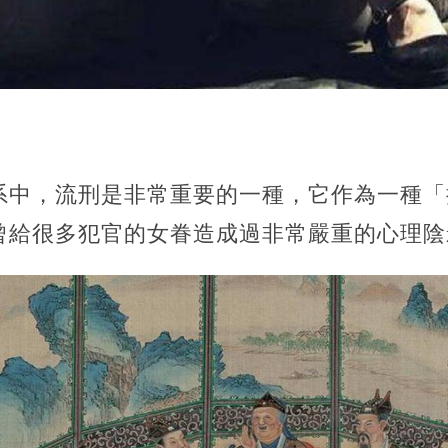
系中，流刑是非常重要的一種，它作為一種「
曾給很多犯官的女眷造成過非常嚴重的心理陰