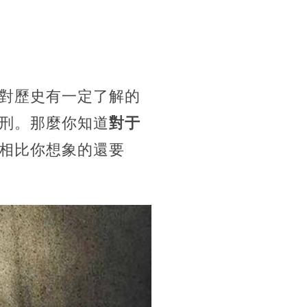
對歷史有一定了解的
刑。那麼你知道
對于
相比你想象的還要