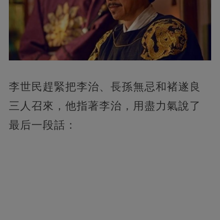
李世民趕緊把李治、長孫無忌和褚遂良
三人召來，他指著李治，用盡力氣說了
最后一段話：