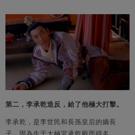
第二，李承乾造反，給了他極大打擊。
李承乾，是李世民和長孫皇后的嫡長
子，因為生于太極宮承乾殿而得名。