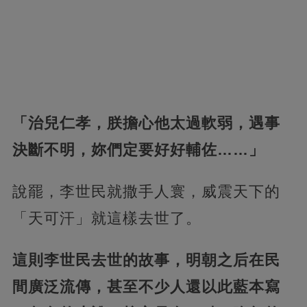
「治兒仁孝，朕擔心他太過軟弱，遇事
決斷不明，妳們定要好好輔佐……」
說罷，李世民就撒手人寰，威震天下的
「天可汗」就這樣去世了。
這則李世民去世的故事，明朝之后在民
間廣泛流傳，甚至不少人還以此藍本寫