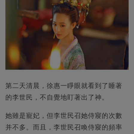
第二天清晨，徐惠一睜眼就看到了睡著
的李世民，不自覺地盯著出了神。
她雖是寵妃，但李世民召她侍寢的次數
并不多。而且，李世民召喚侍寢的頻率