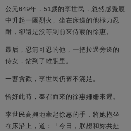
公元649年，51歲的李世民，忽然感覺腹
中升起一團烈火。坐在床邊的他極力忍
耐，卻還是沒等到前來侍寢的徐惠。
最后，忍無可忍的他，一把拉過旁邊的
侍女，鉆到了帷賬里。
一響貪歡，李世民仍舊不滿足。
恰好此時，奉召而來的徐惠姍姍來遲。
李世民高興地牽起徐惠的手，將她抱坐
在床沿上，道：「今日，朕想和妳共赴