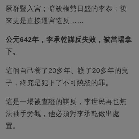
厥群豎入宮；暗殺權勢日盛的李泰；後
來更是直接逼宮造反……
公元642年，李承乾謀反失敗，被當場拿
下。
這個自己養了20多年、護了20多年的兒
子，終究是犯下了不可饒恕的罪。
這是一場被查證的謀反，李世民再也無
法袖手旁觀，他必須對李承乾做出處
置。