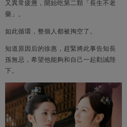
又異常疲憊，開始吃第二顆「長生不老
藥」。
如此循環，整個人都被掏空了。
知道原因后的徐惠，趕緊將此事告知長
孫無忌，希望他能夠和自己一起勸誡陛
下。