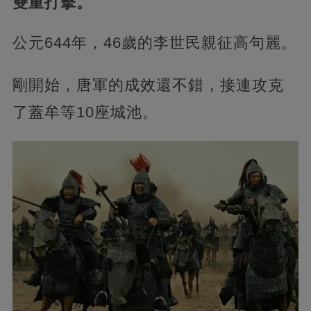
雙重打擊。
公元644年，46歲的李世民親征高句麗。
剛開始，唐軍的成效還不錯，接連攻克
了蓋牟等10座城池。