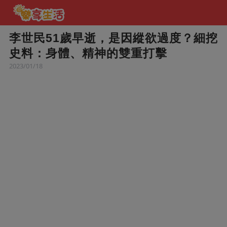
李世民51歲早逝，是因縱欲過度？細挖
史料：身體、精神的雙重打擊
2023/01/18