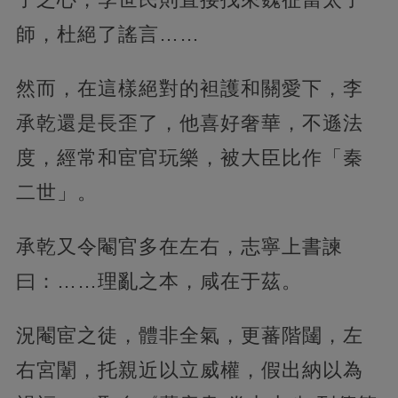
師，杜絕了謠言……
然而，在這樣絕對的袒護和關愛下，李
承乾還是長歪了，他喜好奢華，不遜法
度，經常和宦官玩樂，被大臣比作「秦
二世」。
承乾又令閹官多在左右，志寧上書諫
曰：……理亂之本，咸在于茲。
況閹宦之徒，體非全氣，更蕃階闥，左
右宮闈，托親近以立威權，假出納以為