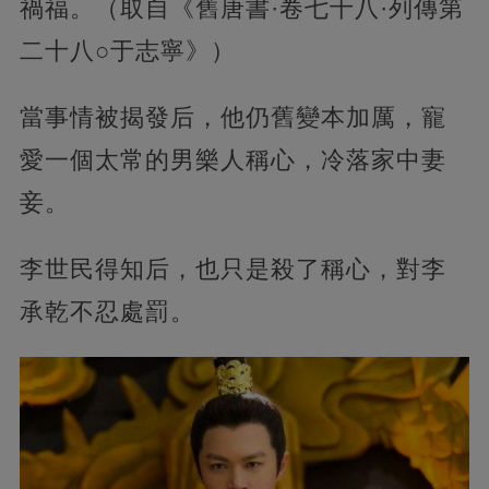
禍福。（取自《舊唐書·卷七十八·列傳第
二十八○于志寧》）
當事情被揭發后，他仍舊變本加厲，寵
愛一個太常的男樂人稱心，冷落家中妻
妾。
李世民得知后，也只是殺了稱心，對李
承乾不忍處罰。