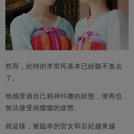
然而，此時的李世民基本已經聽不進去
了。
他感受過自己精神抖擻的狀態，便再也
無法接受病懨懨的疲態。
就這樣，被臨幸的宮女和后妃越來越