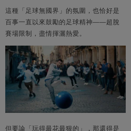
這種「足球無國界」的氛圍，也恰好是
百事一直以來鼓勵的足球精神——超脫
賽場限制，盡情揮灑熱愛。
但要論「玩得最花最狠的」，那還得是