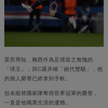
眾所周知，梅西作為足壇當之無愧的
「球王」，與C羅并稱「絕代雙驕」，他
的個人榮譽已經拿到手軟。
但未能替國家隊奪得世界冠軍的榮譽，
一直是他職業生涯的遺憾。