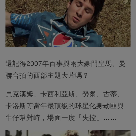
還記得2007年百事與兩大豪門皇馬、曼
聯合拍的西部主題大片嗎？
貝克漢姆、卡西利亞斯、勞爾、古蒂、
卡洛斯等當年最頂級的球星化身劫匪與
牛仔幫對峙，場面一度「失控」……