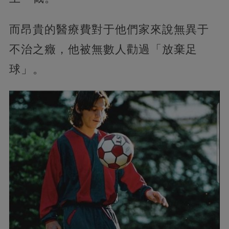
而昂貴的醫療費對于他們家來說無異于
不治之癥，他被無數人勸過「放棄足
球」。