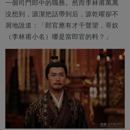
一個司門郎中的職務。然而李林甫萬萬
沒想到，源潔把話帶到后，源乾曜卻不
屑地說道：「郎官應有才干聲望，哥奴
（李林甫小名）哪是當郎官的料？」