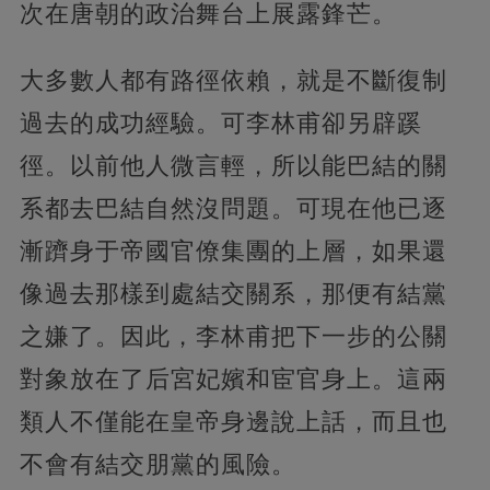
次在唐朝的政治舞台上展露鋒芒。
大多數人都有路徑依賴，就是不斷復制
過去的成功經驗。可李林甫卻另辟蹊
徑。以前他人微言輕，所以能巴結的關
系都去巴結自然沒問題。可現在他已逐
漸躋身于帝國官僚集團的上層，如果還
像過去那樣到處結交關系，那便有結黨
之嫌了。因此，李林甫把下一步的公關
對象放在了后宮妃嬪和宦官身上。這兩
類人不僅能在皇帝身邊說上話，而且也
不會有結交朋黨的風險。