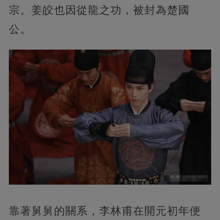
宗。姜皎也因從龍之功，被封為楚國
公。
靠著舅舅的關系，李林甫在開元初年便