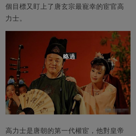
個目標又盯上了唐玄宗最寵幸的宦官高
力士。
略過
高力士是唐朝的第一代權宦，他對皇帝