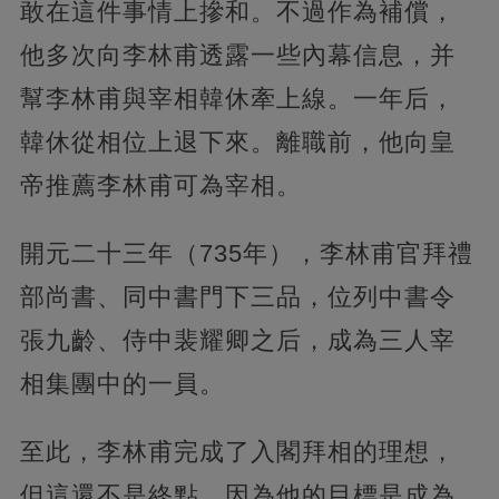
敢在這件事情上摻和。不過作為補償，
他多次向李林甫透露一些內幕信息，并
幫李林甫與宰相韓休牽上線。一年后，
韓休從相位上退下來。離職前，他向皇
帝推薦李林甫可為宰相。
開元二十三年（735年），李林甫官拜禮
部尚書、同中書門下三品，位列中書令
張九齡、侍中裴耀卿之后，成為三人宰
相集團中的一員。
至此，李林甫完成了入閣拜相的理想，
但這還不是終點，因為他的目標是成為