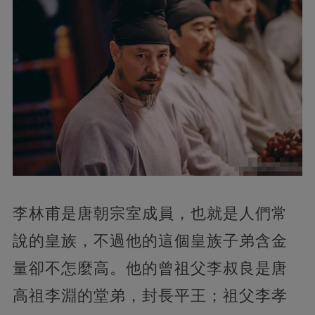
李林甫是唐朝宗室成員，也就是人們常
說的皇族，不過他的這個皇族子弟含金
量卻不怎麼高。他的曾祖父李叔良是唐
高祖李淵的堂弟，封長平王；祖父李孝