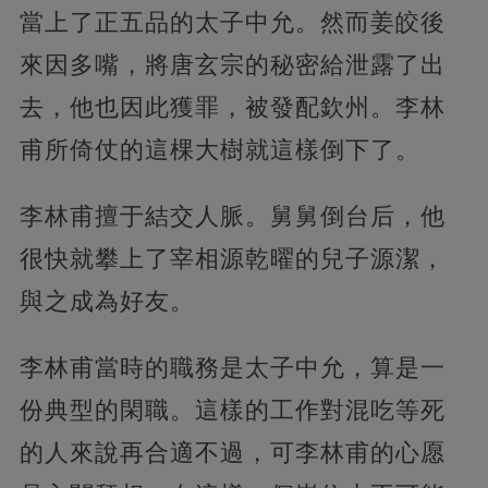
當上了正五品的太子中允。然而姜皎後
來因多嘴，將唐玄宗的秘密給泄露了出
去，他也因此獲罪，被發配欽州。李林
甫所倚仗的這棵大樹就這樣倒下了。
李林甫擅于結交人脈。舅舅倒台后，他
很快就攀上了宰相源乾曜的兒子源潔，
與之成為好友。
李林甫當時的職務是太子中允，算是一
份典型的閑職。這樣的工作對混吃等死
的人來說再合適不過，可李林甫的心愿