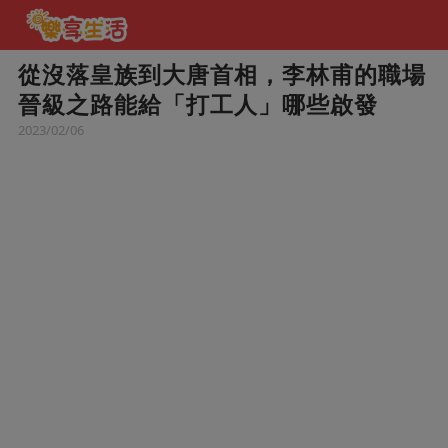
從沒落皇族到大唐首相，李林甫的職場
晉級之路能給「打工人」哪些啟發
2023/02/06