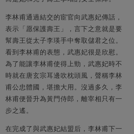
李林甫通過結交的宦官向武惠妃傳話，
表示「愿保護壽王」，言下之意就是要
幫壽王從太子李瑛手中奪取儲君之位。
看到李林甫的表態，武惠妃很是欣慰。
為了能讓李林甫使得上勁，武惠妃時不
時就在唐玄宗耳邊吹枕頭風，聲稱李林
甫公忠體國，堪擔大用。沒過多久，李
林甫便晉升為黃門侍郎，離宰相只有一
步之遙。
在完成了與武惠妃結盟后，李林甫下一