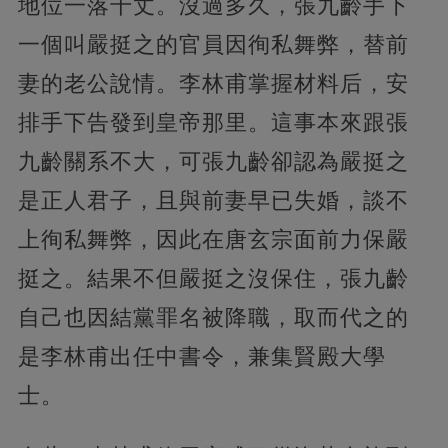
地位一落千丈。沒過多久，張九齡手下
一個叫嚴挺之的官員因徇私舞弊，替前
妻的老公說情。李林甫掌握材料后，安
排手下告發到皇帝那里。這事本來跟張
九齡關系不大，可張九齡卻認為嚴挺之
是正人君子，且與前妻早已失婚，談不
上徇私舞弊，因此在唐玄宗面前力保嚴
挺之。結果不但嚴挺之沒保住，張九齡
自己也因結黨罪名被降職，取而代之的
是李林甫出任中書令，兼集賢殿大學
士。