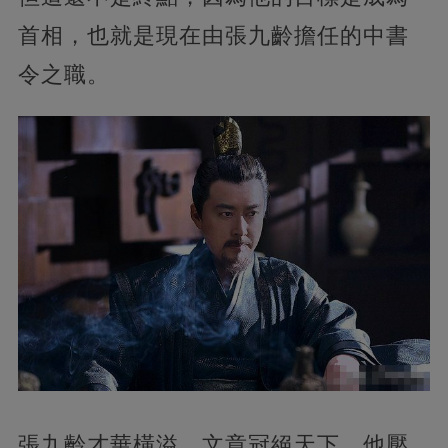
首相，也就是現在由張九齡擔任的中書
令之職。
張九齡才華橫溢，文章冠絕天下。他壓