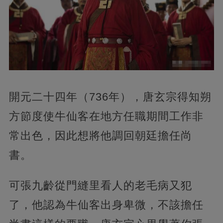
開元二十四年（736年），唐玄宗得知朔
方節度使牛仙客在地方任職期間工作非
常出色，因此想將他調回朝廷擔任尚
書。
可張九齡從門縫里看人的老毛病又犯
了，他認為牛仙客出身卑微，不該擔任