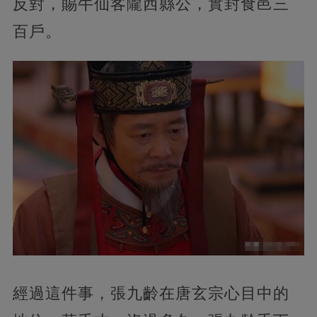
反對，賜牛仙客隴西縣公，實封食邑三
百戶。
經過這件事，張九齡在唐玄宗心目中的