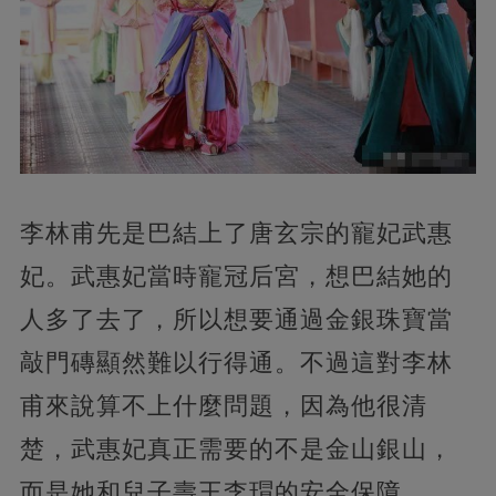
李林甫先是巴結上了唐玄宗的寵妃武惠
妃。武惠妃當時寵冠后宮，想巴結她的
人多了去了，所以想要通過金銀珠寶當
敲門磚顯然難以行得通。不過這對李林
甫來說算不上什麼問題，因為他很清
楚，武惠妃真正需要的不是金山銀山，
而是她和兒子壽王李瑁的安全保障。