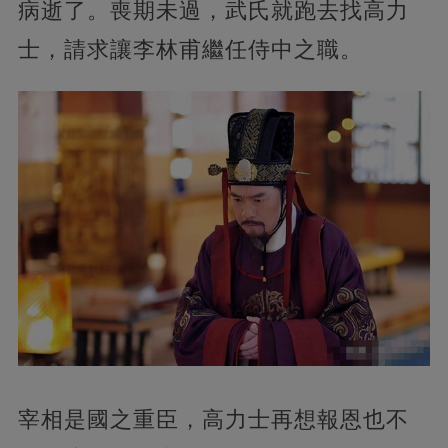
病逝了。喪期未過，武氏就跑去找高力
士，請求讓李林甫繼任侍中之職。
宰相是國之重臣，高力士再想報恩也不