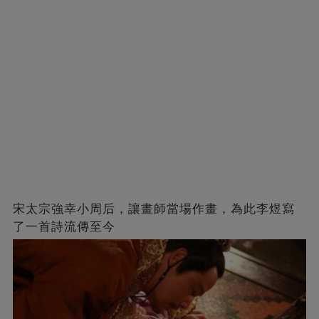
宋太宗強幸小周后，讓畫師當場作畫，為此李煜寫
了一首詩流傳至今