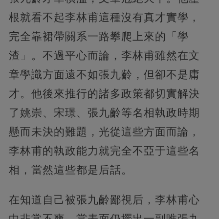
根就看不起李林甫這種沒有真才實學，
完全靠裙帶關系一路攀爬上來的「學
渣」。不過平心而論，李林甫雖然在文
章學識方面遠不如張九齡，但卻不是庸
才。他後來推行的諸多政策都切實解決
了姚崇、宋璟、張九齡等名相執政時期
懸而未決的難題，光從這些方面而論，
李林甫的執政能力就完全不亞于這些名
相，當然這些都是后話。
在知道自己被張九齡鄙視后，李林甫心
中非常不爽，當表面仍擺出一副唯張九