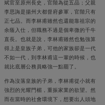
斌官至原州長史，官階為從五品；父親
李思誨是揚州大都督府參軍，官階只有
正七品。而李林甫雖然也還能靠祖宗的
余蔭入仕，但職務不過是個卑微的千牛
直長。也就是說，李林甫雖然也勉強算
得上是皇族子弟，可他的家族卻是一代
不如一代，到李林甫這一輩的時候，也
就比底層公務員略強一點罷了。
作為沒落皇族的子弟，李林甫從小就有
強烈的光耀門楣，重振家業的欲望。然
而在當時的社會環境下，想要出人頭地