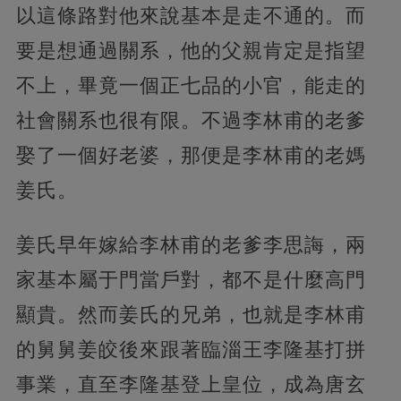
以這條路對他來說基本是走不通的。而
要是想通過關系，他的父親肯定是指望
不上，畢竟一個正七品的小官，能走的
社會關系也很有限。不過李林甫的老爹
娶了一個好老婆，那便是李林甫的老媽
姜氏。
姜氏早年嫁給李林甫的老爹李思誨，兩
家基本屬于門當戶對，都不是什麼高門
顯貴。然而姜氏的兄弟，也就是李林甫
的舅舅姜皎後來跟著臨淄王李隆基打拼
事業，直至李隆基登上皇位，成為唐玄