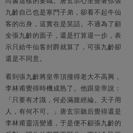
尚書這樣的要職。唐玄宗心里覺著你張
九齡自己也是寒門子弟，卻看不起牛仙
客的出身，這實在是笑話。不過為了顧
全張九齡的面子，還是打算退一步，表
示只給牛仙客封爵就算了，可張九齡卻
還是不同意。
看到張九齡將皇帝頂撞得老大不高興，
李林甫覺得時機成熟了。他跟皇帝說：
「只要有才識，何必滿腹經綸。天子用
人，有何不可。」唐玄宗聽后覺得還是
李林甫靈活變通，于是便不顧張九齡的