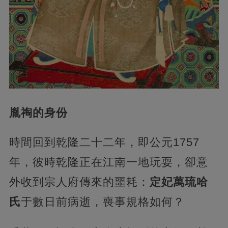
胤祹的身份
時間回到乾隆二十二年，即公元1757
年，彼時乾隆正在江南一地玩耍，卻意
外收到宗人府傳來的噩耗：
定妃萬琉哈
氏
于數日前病逝，喪事規格如何？