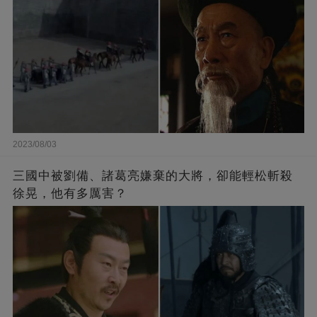
2023/08/03
三國中被劉備、諸葛亮嫌棄的大將，卻能輕松斬殺
徐晃，他有多厲害？