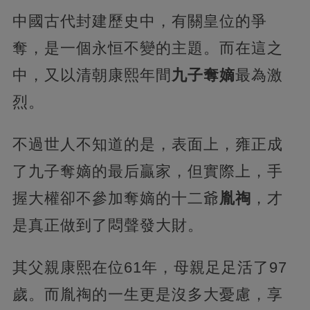
中國古代封建歷史中，有關皇位的爭
奪，是一個永恒不變的主題。而在這之
中，又以清朝康熙年間
九子奪嫡
最為激
烈。
不過世人不知道的是，表面上，雍正成
了九子奪嫡的最后贏家，但實際上，手
握大權卻不參加奪嫡的十二爺
胤祹
，才
是真正做到了悶聲發大財。
其父親康熙在位61年，母親足足活了97
歲。而胤祹的一生更是沒多大憂慮，享