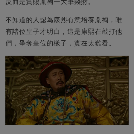
反而是賞賜胤祹一大筆錢財。
不知道的人認為康熙有意培養胤祹，唯
有諸位皇子才明白，這是康熙在敲打他
們，爭奪皇位的樣子，實在太難看。