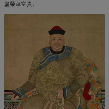
盡榮華富貴。