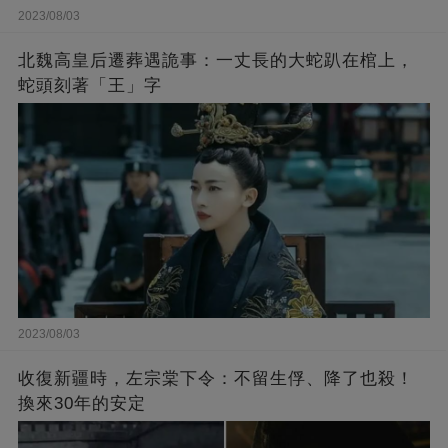
2023/08/03
北魏高皇后遷葬遇詭事：一丈長的大蛇趴在棺上，
蛇頭刻著「王」字
2023/08/03
收復新疆時，左宗棠下令：不留生俘、降了也殺！
換來30年的安定