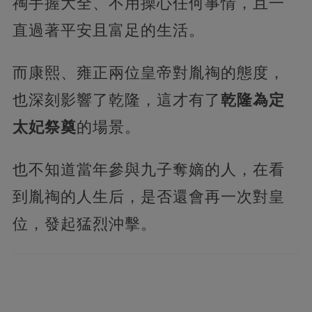
祹手握大全、不用操心任何事情，且一
直過著平安且富足的生活。
而康熙、雍正兩位皇帝對胤祹的態度，
也深刻影響了乾隆，這才有了
乾隆為定
太妃祭奠
的場景。
也不知道當年參與九子奪嫡的人，在看
到胤祹的人生后，是否還會再一次對皇
位，發起猛烈沖擊。