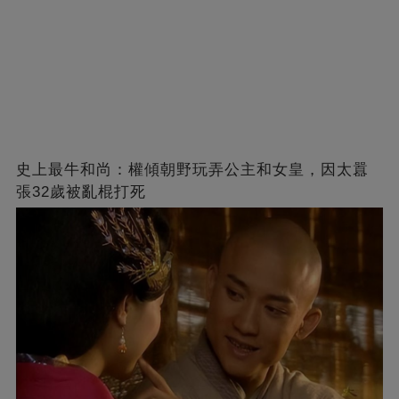
史上最牛和尚：權傾朝野玩弄公主和女皇，因太囂
張32歲被亂棍打死