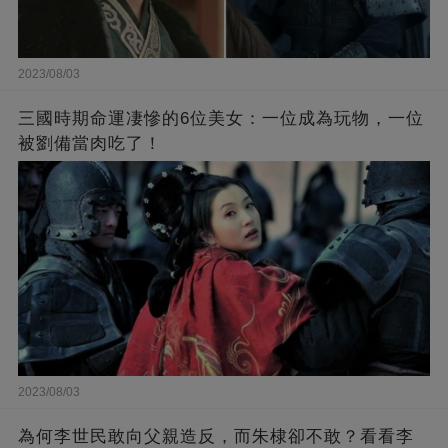
2023/08/03
三國時期命運凄慘的6位美女：一位成為玩物，一位
被劉備當肉吃了！
2023/08/03
為何李世民敢向父親造反，而朱棣卻不敢？看看李