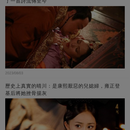
了一首詩流傳至今
2023/08/03
歷史上真實的晴川：是康熙厭惡的兒媳婦，雍正登
基后將她挫骨揚灰