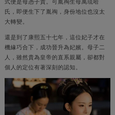
式便是母憑子貴。可胤祹生母萬琉哈
氏，即便生下了胤祹，身份地位也沒太
大轉變。
還是到了康熙五十七年，這位妃子才在
機緣巧合下，成功晉升為妃嬪。母子二
人，雖然貴為皇帝的直系親屬，卻都對
個人的定位有著深刻的認知。