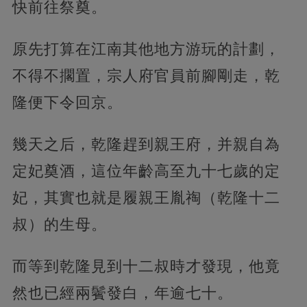
快前往祭奠。
原先打算在江南其他地方游玩的計劃，
不得不擱置，宗人府官員前腳剛走，乾
隆便下令回京。
幾天之后，乾隆趕到親王府，并親自為
定妃奠酒，這位年齡高至九十七歲的定
妃，其實也就是履親王胤祹（乾隆十二
叔）的生母。
而等到乾隆見到十二叔時才發現，他竟
然也已經兩鬢發白，年逾七十。