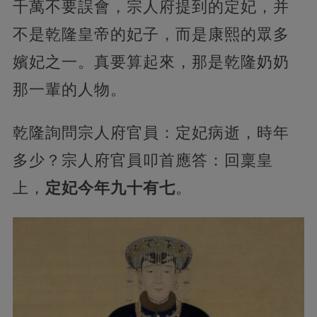
千萬不要誤會，宗人府提到的定妃，并
不是乾隆皇帝的妃子，而是康熙的眾多
嬪妃之一。真要算起來，那是乾隆奶奶
那一輩的人物。
乾隆詢問宗人府官員：定妃病逝，時年
多少？宗人府官員叩首應答：回稟皇
上，
定妃今年九十有七
。