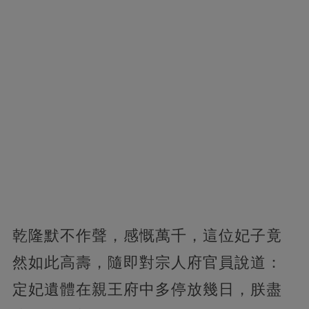
乾隆默不作聲，感慨萬千，這位妃子竟
然如此高壽，隨即對宗人府官員說道：
定妃遺體在親王府中多停放幾日，朕盡