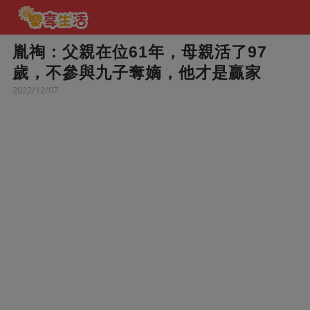
胤祹：父親在位61年，母親活了97
歲，不參與九子奪嫡，他才是贏家
2022/12/07