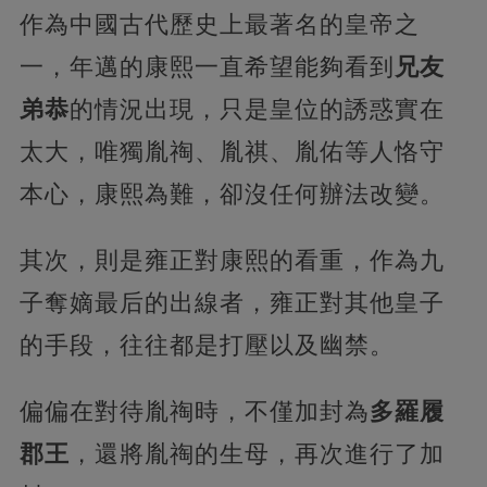
作為中國古代歷史上最著名的皇帝之
一，年邁的康熙一直希望能夠看到
兄友
弟恭
的情況出現，只是皇位的誘惑實在
太大，唯獨胤祹、胤祺、胤佑等人恪守
本心，康熙為難，卻沒任何辦法改變。
其次，則是雍正對康熙的看重，作為九
子奪嫡最后的出線者，雍正對其他皇子
的手段，往往都是打壓以及幽禁。
偏偏在對待胤祹時，不僅加封為
多羅履
郡王
，還將胤祹的生母，再次進行了加