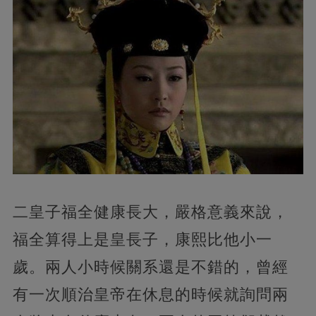
二皇子福全健康長大，嚴格意義來說，
福全算得上是皇長子，康熙比他小一
歲。兩人小時候關系還是不錯的，曾經
有一次順治皇帝在休息的時候就詢問兩