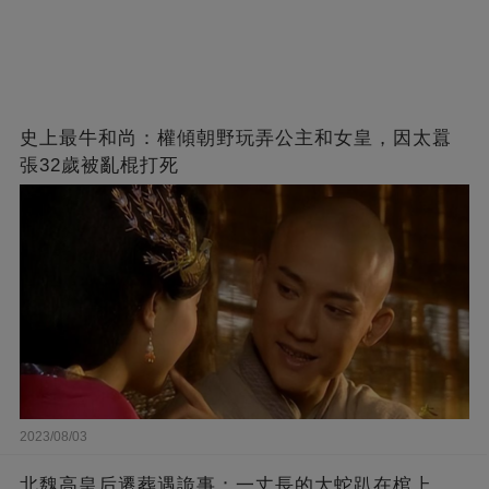
史上最牛和尚：權傾朝野玩弄公主和女皇，因太囂
張32歲被亂棍打死
2023/08/03
北魏高皇后遷葬遇詭事：一丈長的大蛇趴在棺上，