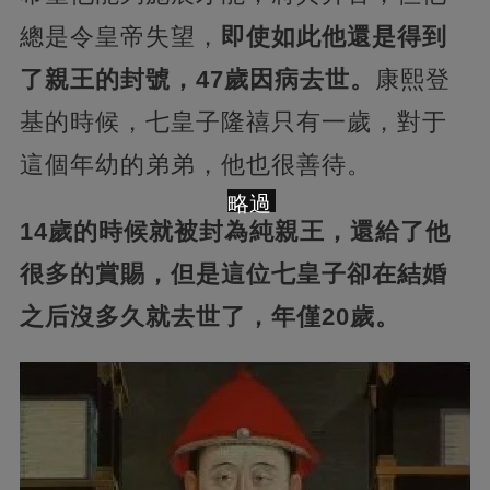
總是令皇帝失望，
即使如此他還是得到
了親王的封號，47歲因病去世。
康熙登
基的時候，七皇子隆禧只有一歲，對于
這個年幼的弟弟，他也很善待。
略過
14歲的時候就被封為純親王，還給了他
很多的賞賜，但是這位七皇子卻在結婚
之后沒多久就去世了，年僅20歲。