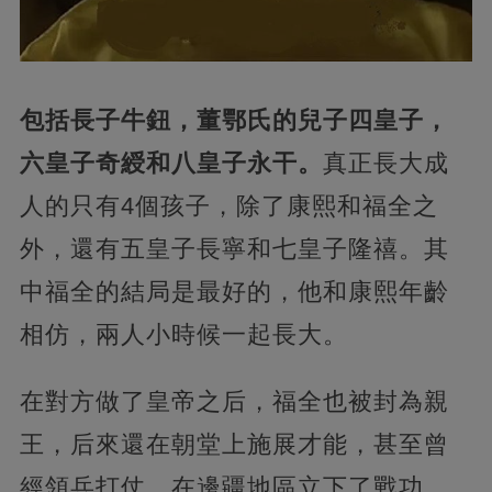
包括長子牛鈕，董鄂氏的兒子四皇子，
六皇子奇綬和八皇子永干。
真正長大成
人的只有4個孩子，除了康熙和福全之
外，還有五皇子長寧和七皇子隆禧。其
中福全的結局是最好的，他和康熙年齡
相仿，兩人小時候一起長大。
在對方做了皇帝之后，福全也被封為親
王，后來還在朝堂上施展才能，甚至曾
經領兵打仗，在邊疆地區立下了戰功，