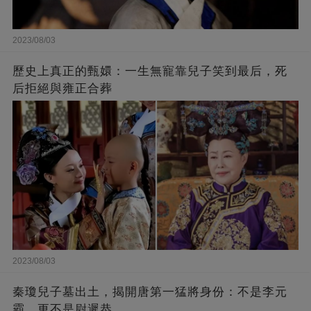
2023/08/03
歷史上真正的甄嬛：一生無寵靠兒子笑到最后，死
后拒絕與雍正合葬
2023/08/03
秦瓊兒子墓出土，揭開唐第一猛將身份：不是李元
霸，更不是尉遲恭