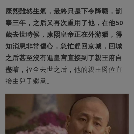
康熙雖然生氣，最終只是下令降職，罰
奉三年，之后又再次重用了他，在他50
歲去世時候，康熙皇帝正在外游獵，得
知消息非常傷心，急忙趕回京城，回城
之后甚至沒有進皇宮直接到了親王府自
盡唁，
福全去世之后，他的親王爵位直
接由兒子繼承。