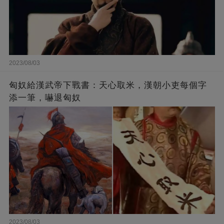
2023/08/03
匈奴給漢武帝下戰書：天心取米，漢朝小吏每個字
添一筆，嚇退匈奴
2023/08/03