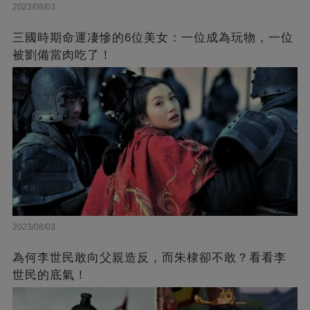
2023/08/03
三國時期命運凄慘的6位美女：一位成為玩物，一位
被劉備當肉吃了！
2023/08/03
為何李世民敢向父親造反，而朱棣卻不敢？看看李
世民的底氣！