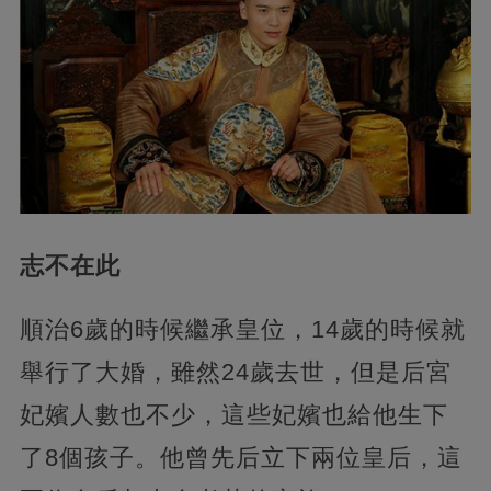
志不在此
順治6歲的時候繼承皇位，14歲的時候就
舉行了大婚，雖然24歲去世，但是后宮
妃嬪人數也不少，這些妃嬪也給他生下
了8個孩子。他曾先后立下兩位皇后，這