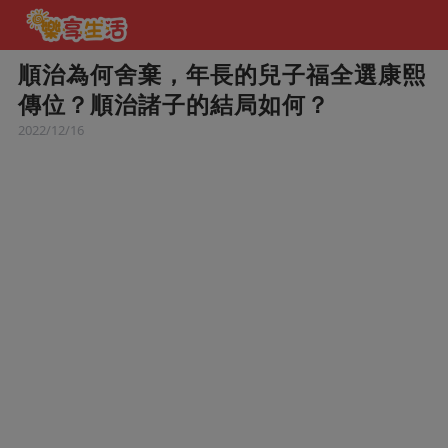
順治為何舍棄，年長的兒子福全選康熙
傳位？順治諸子的結局如何？
2022/12/16