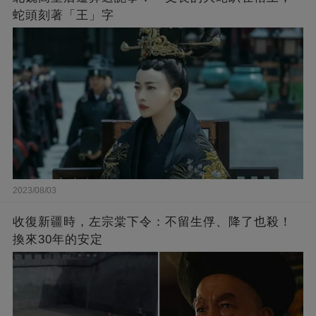
蛇頭刻著「王」字
2023/08/03
收復新疆時，左宗棠下令：不留生俘、降了也殺！
換來30年的安定