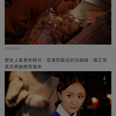
2023/08/03
歷史上真實的晴川：是康熙厭惡的兒媳婦，雍正登
基后將她挫骨揚灰