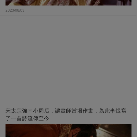
2023/08/03
宋太宗強幸小周后，讓畫師當場作畫，為此李煜寫
了一首詩流傳至今