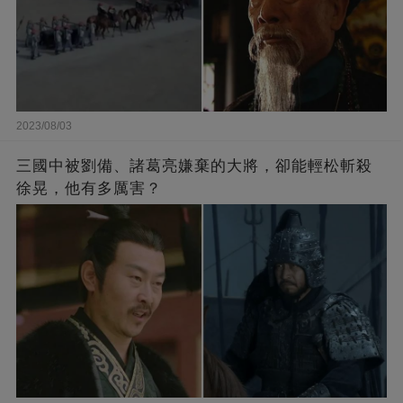
2023/08/03
三國中被劉備、諸葛亮嫌棄的大將，卻能輕松斬殺
徐晃，他有多厲害？