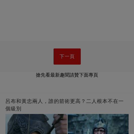
下一頁
搶先看最新趣聞請贊下面專頁
呂布和黃忠兩人，誰的箭術更高？二人根本不在一
個級別