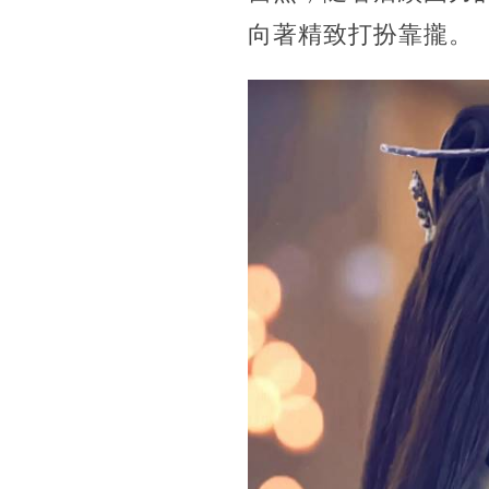
向著精致打扮靠攏。