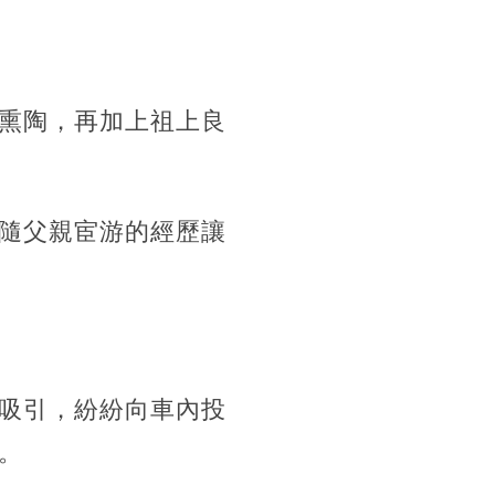
熏陶，再加上祖上良
隨父親宦游的經歷讓
吸引，紛紛向車內投
。