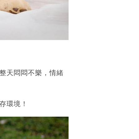
整天悶悶不樂，情緒
存環境！