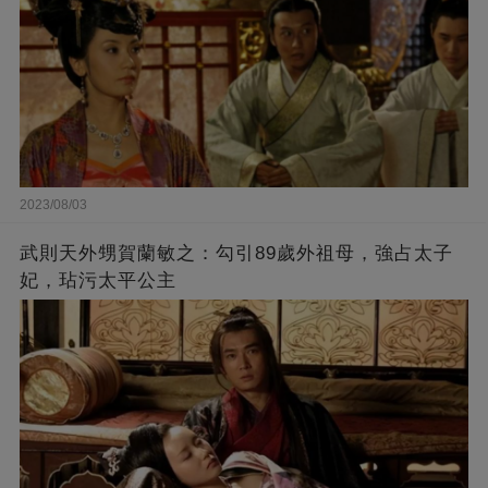
2023/08/03
武則天外甥賀蘭敏之：勾引89歲外祖母，強占太子
妃，玷污太平公主