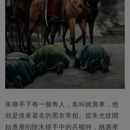
朱棣手下有一個奇人，名叫姚廣孝，他
就是後來著名的黑衣宰相。當朱允炆開
始逐漸削除朱棣手中的兵權時，姚廣孝