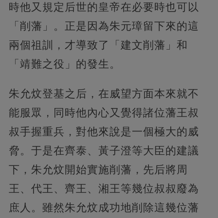
時他又規定后世的皇帝在必要時也可以
「削藩」。正是因為朱元璋留下來的這
兩個祖訓，才導致了「建文削藩」和
「靖難之役」的發生。
朱允炆登基之后，在威望方面本來就不
能服眾，同時他內心又覺得諸位藩王叔
叔手握重兵，對他來說是一個極大的威
脅。于是在齊泰、黃子澄等大臣的建議
下，朱允炆開始實施削藩，先后將周
王、代王、齊王、湘王等幾位叔叔廢為
庶人。雖然朱允炆成功地削除這幾位藩