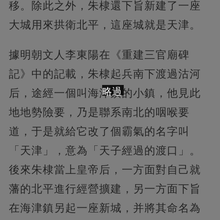
移。除此之外，朱棣還下旨新建了一座
大城用來拱衛北平，這座城就是天津。
據明朝文人李東陽在《重建三官廟碑
記》中的記載，朱棣起兵南下渡過沽河
略過
后，途經一個叫海津鎮的小鎮，他見此
地地勢險要，乃是聯系南北的咽喉要
道，于是就給它改了個霸氣的名字叫
「天津」，意為「天子經過的渡口」。
後來朱棣當上皇帝后，一方面對自己就
藩的北平進行經營擴建，另一方面下旨
在海津鎮另起一座新城，并將其命名為