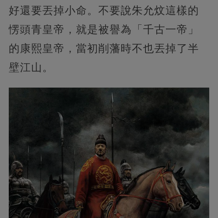
好還要丟掉小命。不要說朱允炆這樣的
愣頭青皇帝，就是被譽為「千古一帝」
的康熙皇帝，當初削藩時不也丟掉了半
壁江山。