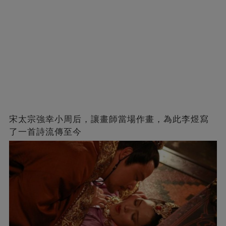
宋太宗強幸小周后，讓畫師當場作畫，為此李煜寫
了一首詩流傳至今