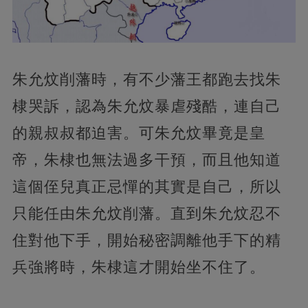
朱允炆削藩時，有不少藩王都跑去找朱
棣哭訴，認為朱允炆暴虐殘酷，連自己
的親叔叔都迫害。可朱允炆畢竟是皇
帝，朱棣也無法過多干預，而且他知道
這個侄兒真正忌憚的其實是自己，所以
只能任由朱允炆削藩。直到朱允炆忍不
住對他下手，開始秘密調離他手下的精
兵強將時，朱棣這才開始坐不住了。