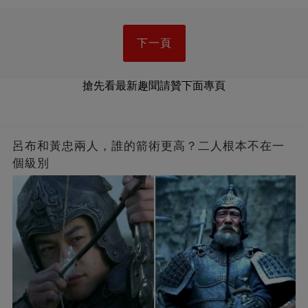
下一頁
搶先看最新趣聞請贊下面專頁
呂布和黃忠兩人，誰的箭術更高？二人根本不在一
個級別