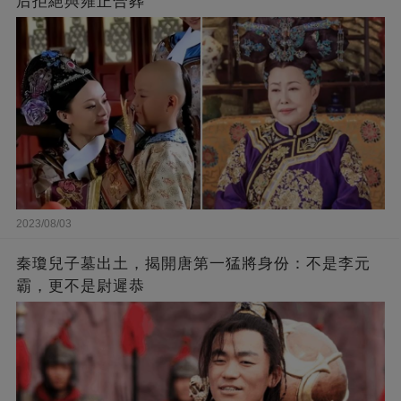
后拒絕與雍正合葬
2023/08/03
秦瓊兒子墓出土，揭開唐第一猛將身份：不是李元
霸，更不是尉遲恭