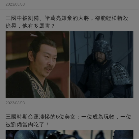
2023/08/03
三國中被劉備、諸葛亮嫌棄的大將，卻能輕松斬殺
徐晃，他有多厲害？
2023/08/03
三國時期命運凄慘的6位美女：一位成為玩物，一位
被劉備當肉吃了！