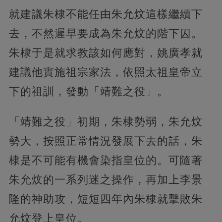
就建議朱棣不能任由朱允炆這樣繼續下
去，不然遲早要成為朱允炆的階下囚。
朱棣于是就求教該如何應對，姚廣孝就
建議他實施祖宗家法，依照太祖皇帝立
下的祖訓，發動「靖難之役」。
「靖難之役」初期，朱棣勢弱，朱允炆
勢大，按照正常情況發展下去的話，朱
棣是不可能有機會染指皇位的。可隨著
朱允炆的一系列迷之操作，再加上李景
隆的神助攻，短短四年內朱棣就擊敗朱
允炆登上皇位。