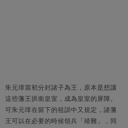
朱元璋當初分封諸子為王，原本是想讓
這些藩王拱衛皇室，成為皇室的屏障。
可朱元璋在留下的祖訓中又規定，諸藩
王可以在必要的時候領兵「靖難」，同