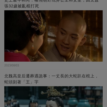
史上最牛和尚：權傾朝野玩弄公主和女皇，因太囂
張32歲被亂棍打死
2023/08/03
北魏高皇后遷葬遇詭事：一丈長的大蛇趴在棺上，
蛇頭刻著「王」字