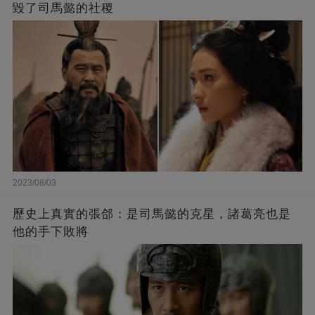
毀了司馬懿的社稷
2023/08/03
歷史上真實的張郃：是司馬懿的克星，諸葛亮也是
他的手下敗將