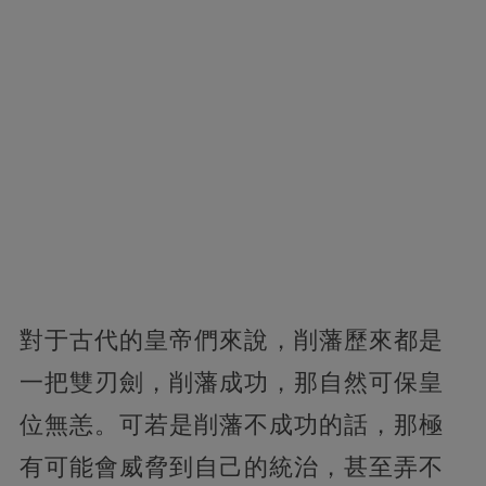
對于古代的皇帝們來說，削藩歷來都是
一把雙刃劍，削藩成功，那自然可保皇
位無恙。可若是削藩不成功的話，那極
有可能會威脅到自己的統治，甚至弄不