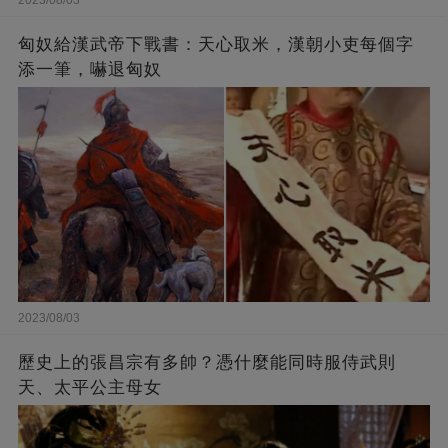
2023/08/03
匈奴給漢武帝下戰書：天心取米，漢朝小吏每個字
添一筆，嚇退匈奴
2023/08/03
歷史上的張昌宗有多帥？憑什麼能同時服侍武則
天、太平公主母女