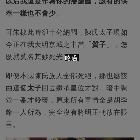
以后我還是作為你的藩屬國，該有的供
奉一樣也不會少。
可朱棣此時卻十分納悶，陳氏太子現如
今正在我大明京城之中當
「質子」
，怎
麼就莫名其妙死光了。
略過
即便本國陳氏族人全部死絕，那也應該
由這個
太子
回去繼承皇位才對。暗中調
查一番才發現，原來所有事情全是胡季
犛一人所為，完全沒有將明王朝放在眼
里。