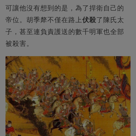
可讓他沒有想到的是，為了捍衛自己的
帝位。胡季犛不僅在路上
伏殺
了陳氏太
子，甚至連負責護送的數千明軍也全部
被殺害。