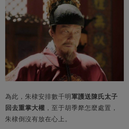
為此，朱棣安排數千明
軍護送陳氏太子
回去重掌大權
，至于胡季犛怎麼處置，
朱棣倒沒有放在心上。