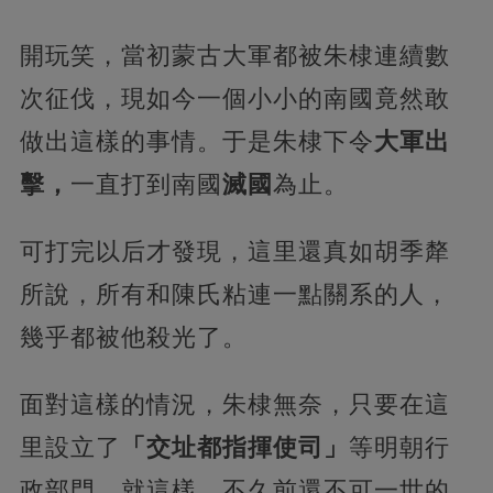
開玩笑，當初蒙古大軍都被朱棣連續數
次征伐，現如今一個小小的南國竟然敢
做出這樣的事情。于是朱棣下令
大軍出
擊，
一直打到南國
滅國
為止。
可打完以后才發現，這里還真如胡季犛
所說，所有和陳氏粘連一點關系的人，
幾乎都被他殺光了。
面對這樣的情況，朱棣無奈，只要在這
里設立了
「交址都指揮使司」
等明朝行
政部門。就這樣，不久前還不可一世的