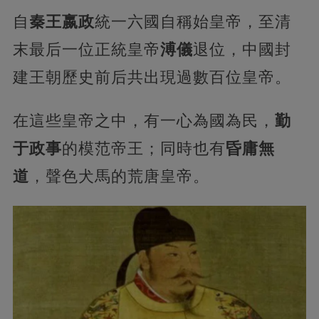
自
秦王嬴政
統一六國自稱始皇帝，至清
末最后一位正統皇帝
溥儀
退位，中國封
建王朝歷史前后共出現過數百位皇帝。
在這些皇帝之中，有一心為國為民，
勤
于政事
的模范帝王；同時也有
昏庸無
道
，聲色犬馬的荒唐皇帝。