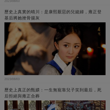
2023/08/03
歷史上真實的晴川：是康熙厭惡的兒媳婦，雍正登
基后將她挫骨揚灰
2023/08/03
歷史上真正的甄嬛：一生無寵靠兒子笑到最后，死
后拒絕與雍正合葬