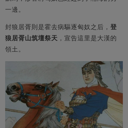
一邊。
封狼居胥則是霍去病驅逐匈奴之后，
登
狼居胥山筑壇祭天
，宣告這里是大漢的
領土。