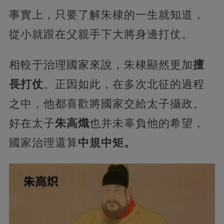
事實上，只要了解朱棣的一生就知道，
從小就跟在父親手下大將身邊打仗。
相較于治理國家來說，朱棣顯然更加
擅
長打仗
。正因如此，在多次北征的過程
之中，他都喜歡將國家交給太子攝政。
好在太子
朱高熾
也并未辜負他的希望，
國家治理還算
中規中矩。