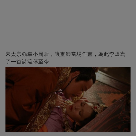
宋太宗強幸小周后，讓畫師當場作畫，為此李煜寫
了一首詩流傳至今