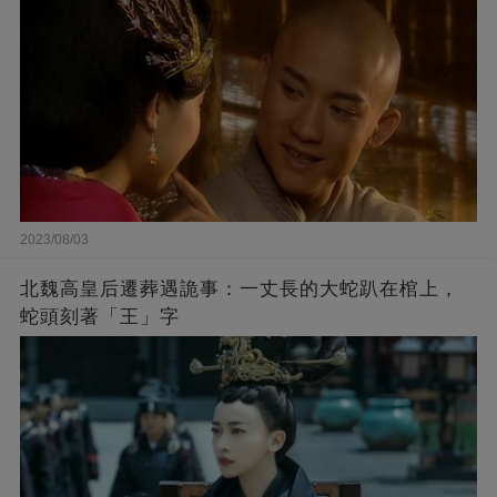
2023/08/03
北魏高皇后遷葬遇詭事：一丈長的大蛇趴在棺上，
蛇頭刻著「王」字