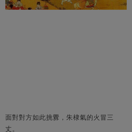
面對對方如此挑釁，朱棣氣的火冒三
丈。