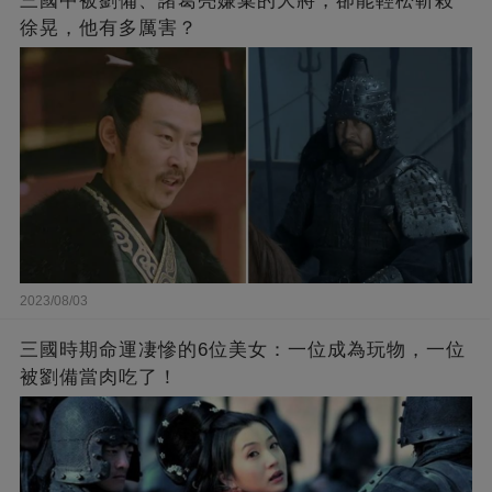
三國中被劉備、諸葛亮嫌棄的大將，卻能輕松斬殺
徐晃，他有多厲害？
2023/08/03
三國時期命運凄慘的6位美女：一位成為玩物，一位
被劉備當肉吃了！