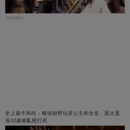
2023/08/03
史上最牛和尚：權傾朝野玩弄公主和女皇，因太囂
張32歲被亂棍打死