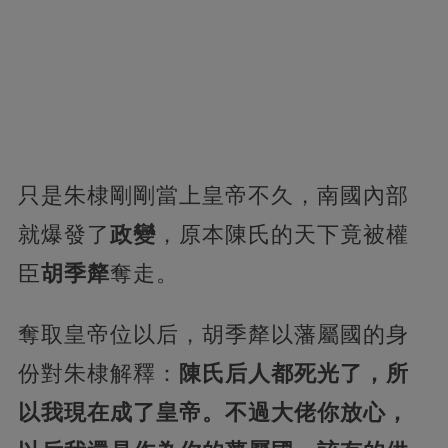
只是朱棣剛剛當上皇帝不久，南國內部
就爆發了
政變
，原本陳氏的天下竟被權
臣
胡季犛
奪走。
奪取皇帝位以后，胡季犛以藩屬國的身
份對朱棣解釋：
陳氏后人都死光了，所
以我現在成了皇帝。不過大佬你放心，