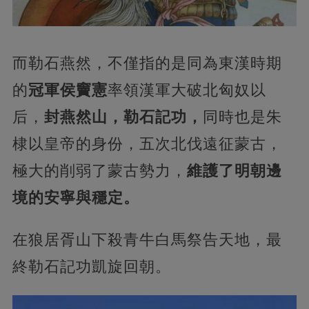
而勒石燕然，不僅指的是同為東漢時期
的
冠軍侯竇憲
率領漢軍大破北匈奴以
后，
封燕然山，勒石記功，
同時也是朱
棣以皇帝的身份，五次北伐遠征蒙古，
極大的削弱了蒙古勢力，
維護了明朝邊
境的安寧與穩定。
在狼居胥山下殺青牛白馬祭告天地，最
終勒石記功凱旋回朝。