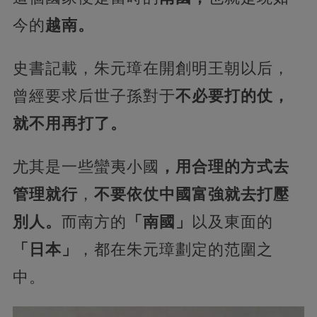
今的
越南。
史書記載，朱元璋在開創明王朝以后，
曾經要求后世子孫對于
不必要打的仗，
就不用再打了。
尤其是一些蠻夷小國
，用合理的方式去
管理就行
，
不要依仗中國富強就去打壓
別人。
而南方的
「南國」
以及東面的
「日本」
，都在朱元璋劃定的范圍之
中。