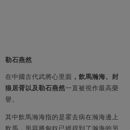
勒石燕然
在中國古代武將心里面
，飲馬瀚海、封
狼居胥以及勒石燕然
一直被視作最高榮
譽。
其中飲馬瀚海指的是霍去病在瀚海邊上
飲馬，形容將匈奴已經趕到了瀚海的另