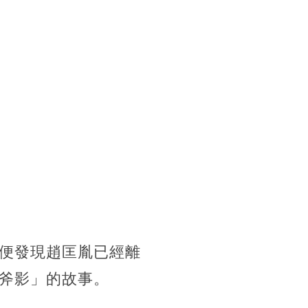
便發現趙匡胤已經離
斧影」的故事。