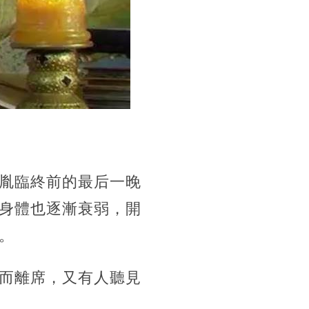
胤臨終前的最后一晚
身體也逐漸衰弱，開
。
而離席，又有人聽見