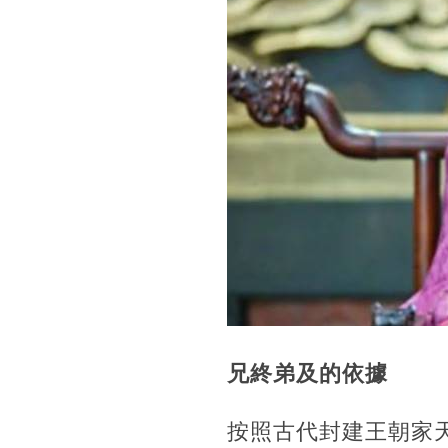
兄終弟及的依據
按照古代封建王朝家