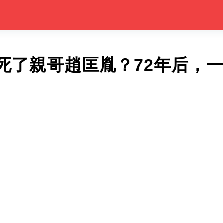
死了親哥趙匡胤？72年后，