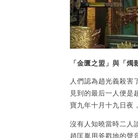
「金匱之盟」與「燭
人們認為趙光義殺害
見到的最后一人便是
寶九年十月十九日夜
沒有人知曉當時二人
趙匡胤用斧戳地的聲