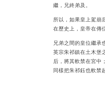
繼，兄終弟及。
所以，如果皇上駕崩
在歷史上，皇帝在傳
兄弟之間的皇位繼承
英宗朱祁鎮在土木堡
后，將其軟禁在宮中
同樣把朱祁鈺也軟禁