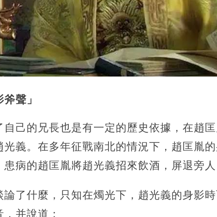
影斧聲」
了自己的兄長也是有一定的歷史依據，在趙匡
趙光義。在多年征戰南北的情況下，趙匡胤的
，患病的趙匡胤將趙光義招來飲酒，屏退旁人
談論了什麼，只知在燭光下，趙光義的身影時
音，并說道：