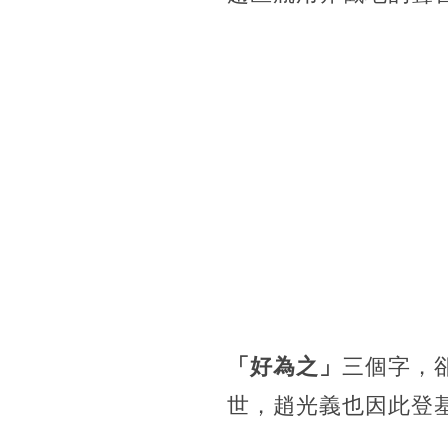
「好為之」
三個字，
世，趙光義也因此登