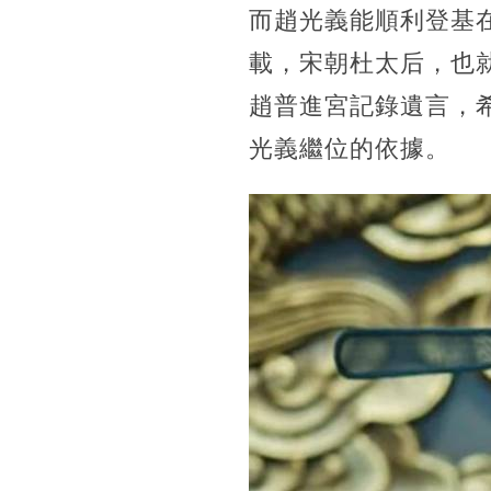
而趙光義能順利登基
載，宋朝杜太后，也
趙普進宮記錄遺言，
光義繼位的依據。