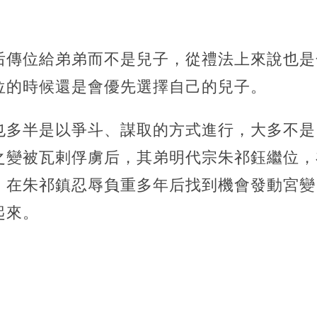
后傳位給弟弟而不是兒子，從禮法上來說也是
位的時候還是會優先選擇自己的兒子。
也多半是以爭斗、謀取的方式進行，大多不是
之變被瓦剌俘虜后，其弟明代宗朱祁鈺繼位，
；在朱祁鎮忍辱負重多年后找到機會發動宮變
起來。