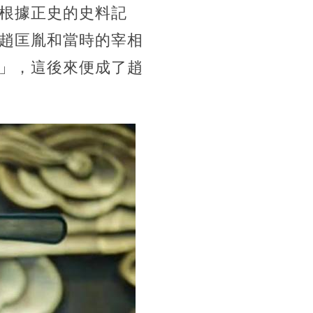
根據正史的史料記
趙匡胤和當時的宰相
」，這後來便成了趙