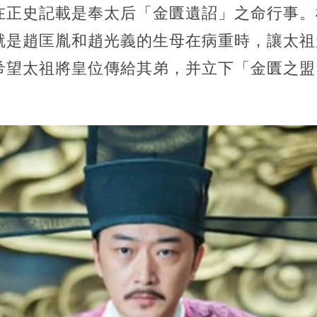
在正史記載是奉太后「金匱遺詔」之命行事。
就是趙匡胤和趙光義的生母在病重時，讓太祖
希望太祖將皇位傳給其弟，并立下「金匱之盟