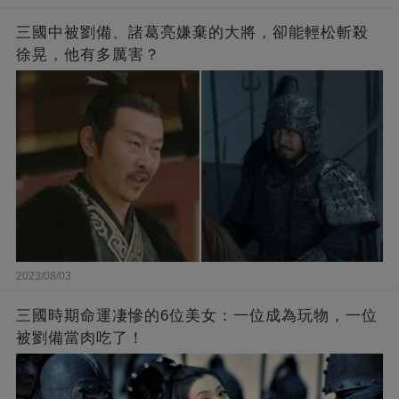
三國中被劉備、諸葛亮嫌棄的大將，卻能輕松斬殺
徐晃，他有多厲害？
2023/08/03
三國時期命運凄慘的6位美女：一位成為玩物，一位
被劉備當肉吃了！