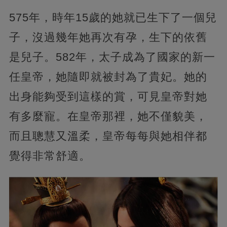
575年，時年15歲的她就已生下了一個兒
子，沒過幾年她再次有孕，生下的依舊
是兒子。582年，太子成為了國家的新一
任皇帝，她隨即就被封為了貴妃。她的
出身能夠受到這樣的賞，可見皇帝對她
有多麼寵。在皇帝那裡，她不僅貌美，
而且聰慧又溫柔，皇帝每每與她相伴都
覺得非常舒適。