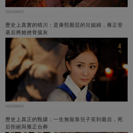
2023/08/03
歷史上真實的晴川：是康熙厭惡的兒媳婦，雍正登
基后將她挫骨揚灰
2023/08/03
歷史上真正的甄嬛：一生無寵靠兒子笑到最后，死
后拒絕與雍正合葬