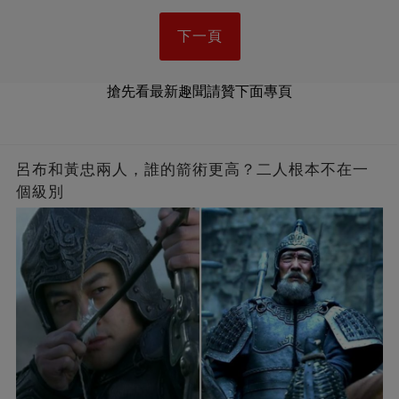
下一頁
搶先看最新趣聞請贊下面專頁
呂布和黃忠兩人，誰的箭術更高？二人根本不在一
個級別