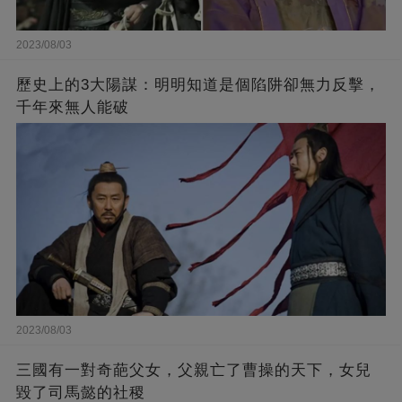
2023/08/03
歷史上的3大陽謀：明明知道是個陷阱卻無力反擊，
千年來無人能破
2023/08/03
三國有一對奇葩父女，父親亡了曹操的天下，女兒
毀了司馬懿的社稷