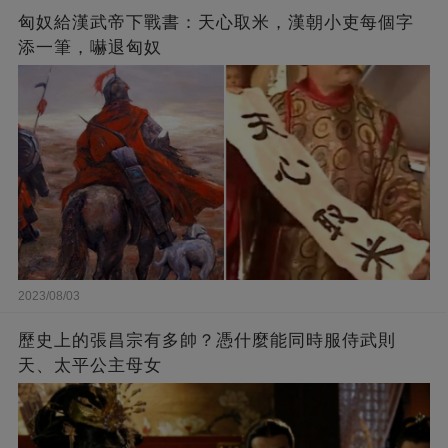
匈奴給漢武帝下戰書：天心取米，漢朝小吏每個字
添一筆，嚇退匈奴
2023/08/03
歷史上的張昌宗有多帥？憑什麼能同時服侍武則
天、太平公主母女