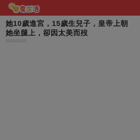
她10歲進宮，15歲生兒子，皇帝上朝
她坐腿上，卻因太美而歿
2023/02/25