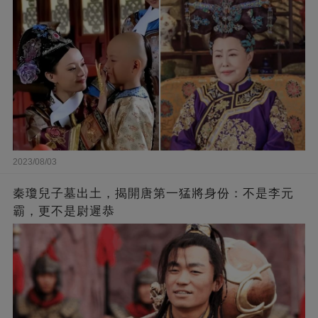
2023/08/03
秦瓊兒子墓出土，揭開唐第一猛將身份：不是李元
霸，更不是尉遲恭