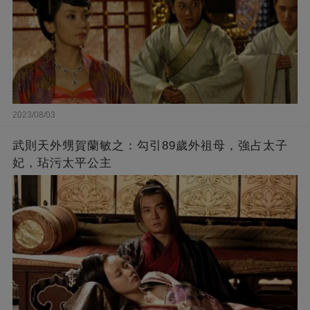
2023/08/03
武則天外甥賀蘭敏之：勾引89歲外祖母，強占太子
妃，玷污太平公主