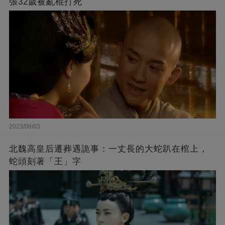
張32歲被亂棍打死
2023/08/03
北魏高皇后遷葬遇詭事：一丈長的大蛇趴在棺上，
蛇頭刻著「王」字