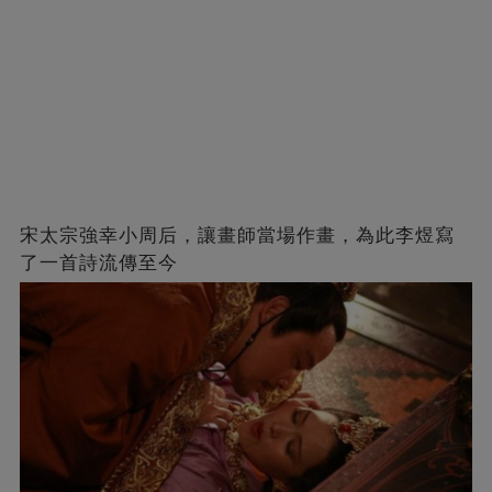
宋太宗強幸小周后，讓畫師當場作畫，為此李煜寫
了一首詩流傳至今