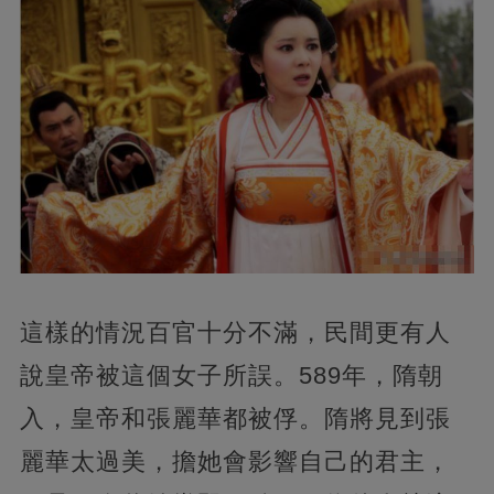
這樣的情況百官十分不滿，民間更有人
說皇帝被這個女子所誤。589年，隋朝
入，皇帝和張麗華都被俘。隋將見到張
麗華太過美，擔她會影響自己的君主，