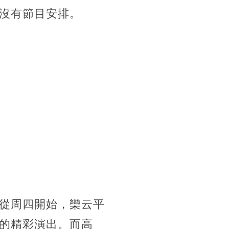
沒有節目安排。
從周四開始，欒云平
的精彩演出。而高