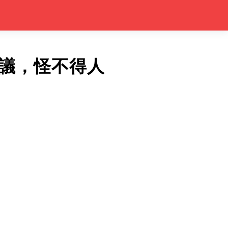
議，怪不得人