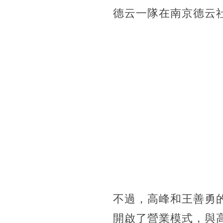
德云一隊在南京德云
不過，高峰和王善勇
開啟了營業模式，與