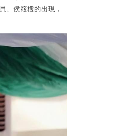
貝、侯筱樓的出現，