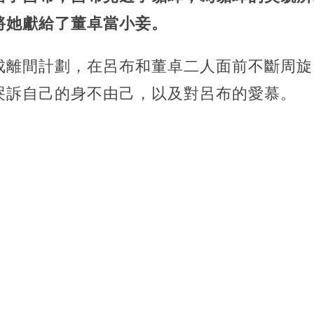
將她獻給了董卓當小妾。
成離間計劃，在呂布和董卓二人面前不斷周旋
哭訴自己的身不由己，以及對呂布的愛慕。