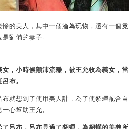
凄慘的美人，其中一個淪為玩物，還有一個竟
位是劉備的妻子。
美女，小時候顛沛流離，被王允收為義女，當
任呂布。
呂布就想到了使用美人計，為了使貂蟬配合自
恩一心幫助王允。
給了呂布，呂布見過了貂蟬，為貂蟬的美貌所