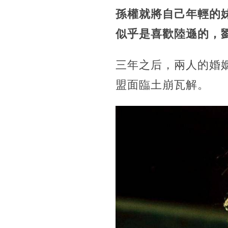
孫權就將自己年輕的
似乎是喜歡陸遜的，
三年之后，兩人的婚
盟面臨土崩瓦解。