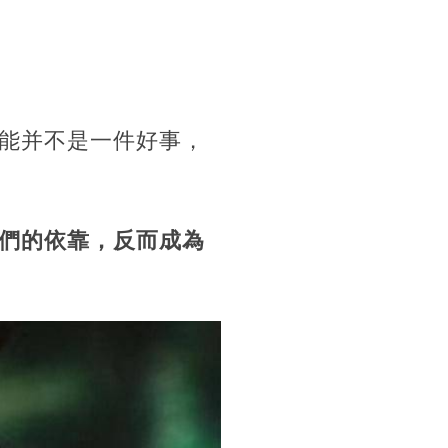
能并不是一件好事，
們的依靠，反而成為