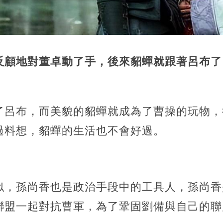
反顧地對董卓動了手，後來貂蟬就跟著呂布了
。
了呂布，而美貌的貂蟬就成為了曹操的玩物，
過料想，貂蟬的生活也不會好過。
似，孫尚香也是政治手段中的工具人，孫尚香
聯盟一起對抗曹軍，為了鞏固劉備與自己的聯