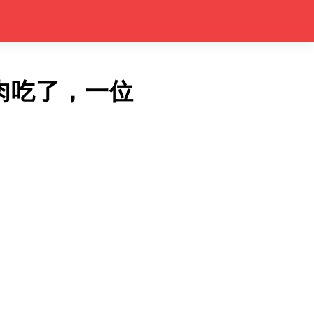
肉吃了，一位