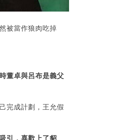
然被當作狼肉吃掉
時董卓與呂布是義父
己完成計劃，王允假
吸引，喜歡上了貂