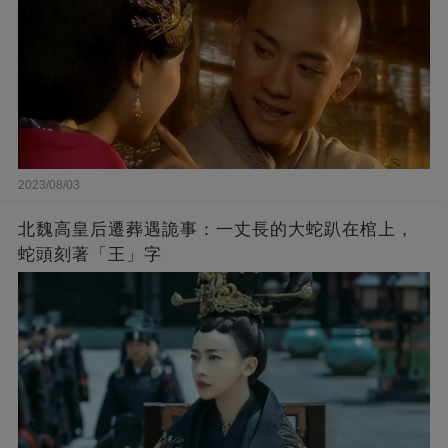
2023/08/03
北魏高皇后遷葬遇詭事：一丈長的大蛇趴在棺上，
蛇頭刻著「王」字