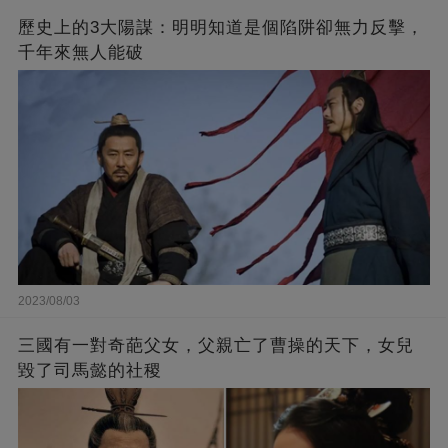
歷史上的3大陽謀：明明知道是個陷阱卻無力反擊，
千年來無人能破
2023/08/03
三國有一對奇葩父女，父親亡了曹操的天下，女兒
毀了司馬懿的社稷