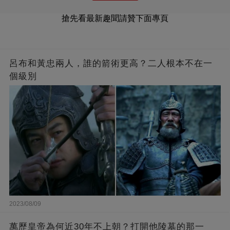
搶先看最新趣聞請贊下面專頁
呂布和黃忠兩人，誰的箭術更高？二人根本不在一
個級別
2023/08/09
萬歷皇帝為何近30年不上朝？打開他陵墓的那一