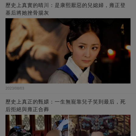
歷史上真實的晴川：是康熙厭惡的兒媳婦，雍正登
基后將她挫骨揚灰
2023/08/03
歷史上真正的甄嬛：一生無寵靠兒子笑到最后，死
后拒絕與雍正合葬