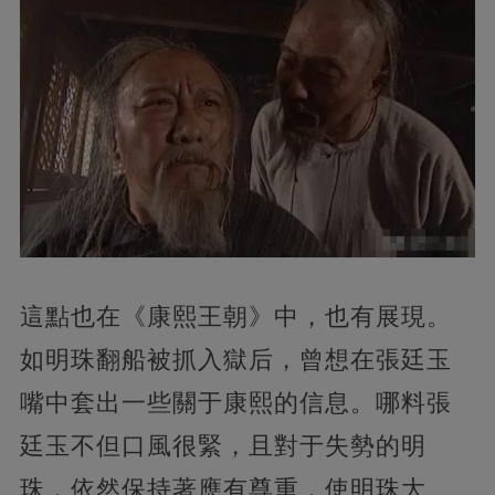
這點也在《康熙王朝》中，也有展現。
如明珠翻船被抓入獄后，曾想在張廷玉
嘴中套出一些關于康熙的信息。哪料張
廷玉不但口風很緊，且對于失勢的明
珠，依然保持著應有尊重，使明珠大