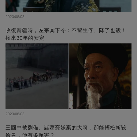
2023/08/03
收復新疆時，左宗棠下令：不留生俘、降了也殺！
換來30年的安定
2023/08/03
三國中被劉備、諸葛亮嫌棄的大將，卻能輕松斬殺
徐晃，他有多厲害？