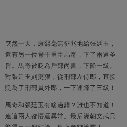
突然一天，康熙毫無征兆地給張廷玉，
還有另一位骨干重臣馬奇，下了兩道圣
旨。馬奇被貶為戶部尚書，下降一級。
對張廷玉則更狠，從刑部左侍郎，直接
貶為了刑部員外郎，一下連降了三級！
馬奇和張廷玉有啥過錯？誰也不知道！
連這兩人都懵逼異常。最后滿朝文武只