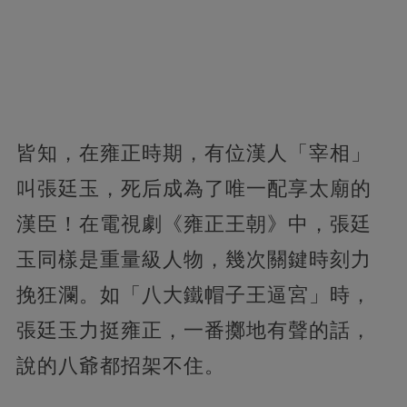
皆知，在雍正時期，有位漢人「宰相」
叫張廷玉，死后成為了唯一配享太廟的
漢臣！在電視劇《雍正王朝》中，張廷
玉同樣是重量級人物，幾次關鍵時刻力
挽狂瀾。如「八大鐵帽子王逼宮」時，
張廷玉力挺雍正，一番擲地有聲的話，
說的八爺都招架不住。