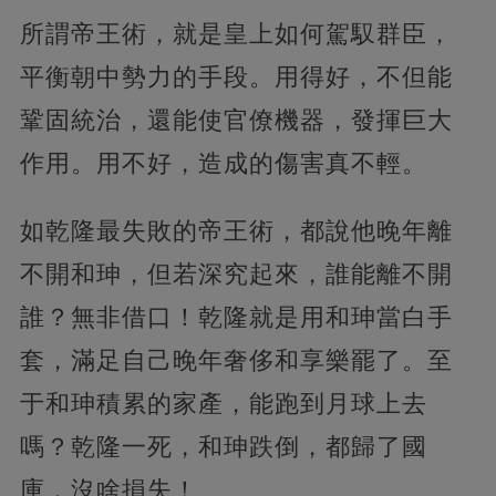
所謂帝王術，就是皇上如何駕馭群臣，
平衡朝中勢力的手段。用得好，不但能
鞏固統治，還能使官僚機器，發揮巨大
作用。用不好，造成的傷害真不輕。
如乾隆最失敗的帝王術，都說他晚年離
不開和珅，但若深究起來，誰能離不開
誰？無非借口！乾隆就是用和珅當白手
套，滿足自己晚年奢侈和享樂罷了。至
于和珅積累的家產，能跑到月球上去
嗎？乾隆一死，和珅跌倒，都歸了國
庫，沒啥損失！