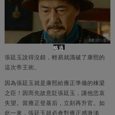
略過
張廷玉說得沒錯，輕易就識破了康熙的
這次帝王術。
因為張廷玉就是康熙給雍正準備的棟梁
之臣！因而先故意貶張廷玉，讓他悲哀
失望。當雍正登基后，立刻再升官。如
此一來，張廷玉就必會對雍正感激涕