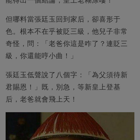
能得出一個結論，皇上老糊涂嘍！
但哪料當張廷玉回到家后，卻喜形于
色。根本不在乎被貶三級，他兒子非常
奇怪，問：「老爸你這是咋了？連貶三
級，你還能哼小曲！」
張廷玉低聲說了八個字：「為父須待新
君賜恩！」既，別急，等新皇上登基
后，老爸就會飛上天！