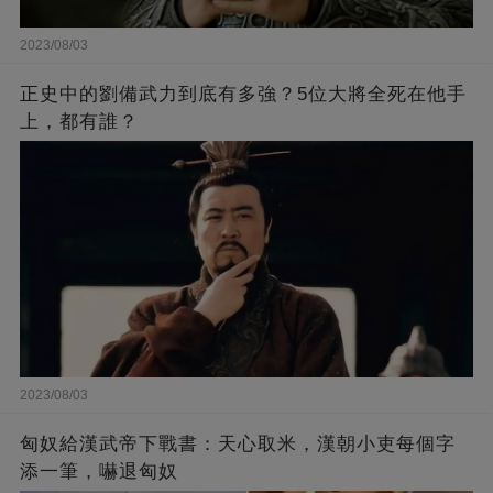
2023/08/03
正史中的劉備武力到底有多強？5位大將全死在他手
上，都有誰？
2023/08/03
匈奴給漢武帝下戰書：天心取米，漢朝小吏每個字
添一筆，嚇退匈奴