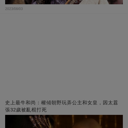
2023/08/03
史上最牛和尚：權傾朝野玩弄公主和女皇，因太囂
張32歲被亂棍打死