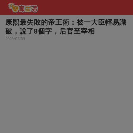
康熙最失敗的帝王術：被一大臣輕易識
破，說了8個字，后官至宰相
2023/03/09