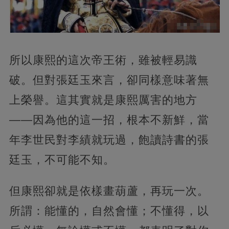
所以康熙的這次帝王術，雖被輕易識
破。但對張廷玉來言，卻同樣意味著無
上榮譽。這其實就是康熙厲害的地方
——因為他的這一招，根本不新鮮，當
年李世民對李績就玩過，飽讀詩書的張
廷玉，不可能不知。
但康熙卻就是依樣畫葫蘆，再玩一次。
所謂：能懂的，自然會懂；不懂得，以