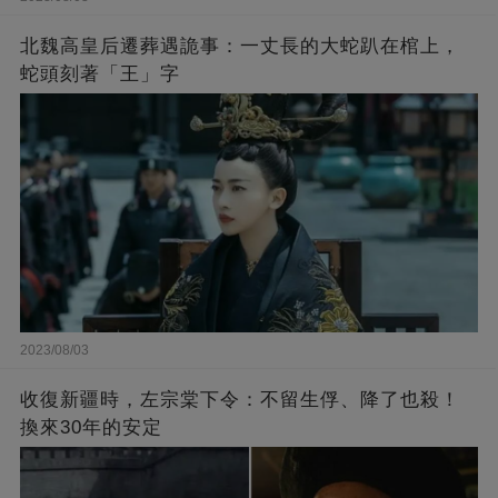
北魏高皇后遷葬遇詭事：一丈長的大蛇趴在棺上，
蛇頭刻著「王」字
2023/08/03
收復新疆時，左宗棠下令：不留生俘、降了也殺！
換來30年的安定