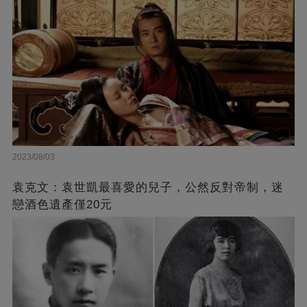
2023/08/03
袁克文：袁世凱最喜愛的兒子，公然反對帝制，迷
戀酒色遺產僅20元