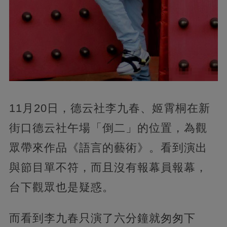
11月20日，德云社李九春、姬霄桐在新
街口德云社午場「倒二」的位置，為觀
眾帶來作品《語言的藝術》。看到演出
與節目單不符，而且沒有報幕員報幕，
台下觀眾也是疑惑。
而看到李九春只演了六分鐘就匆匆下