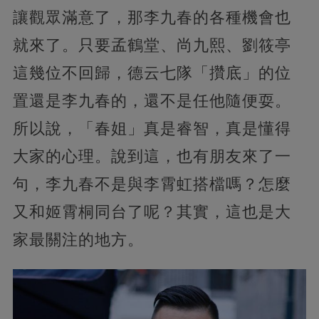
讓觀眾滿意了，那李九春的各種機會也
就來了。只要孟鶴堂、尚九熙、劉筱亭
這幾位不回歸，德云七隊「攢底」的位
置還是李九春的，還不是任他隨便耍。
所以說，「春姐」真是睿智，真是懂得
大家的心理。說到這，也有朋友來了一
句，李九春不是與李霄虹搭檔嗎？怎麼
又和姬霄桐同台了呢？其實，這也是大
家最關注的地方。