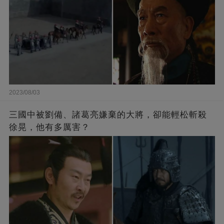
2023/08/03
三國中被劉備、諸葛亮嫌棄的大將，卻能輕松斬殺
徐晃，他有多厲害？