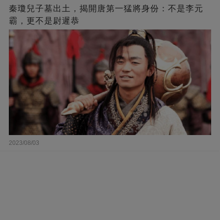
秦瓊兒子墓出土，揭開唐第一猛將身份：不是李元
霸，更不是尉遲恭
2023/08/03