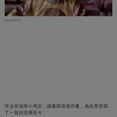
2023/08/03
宋太宗強幸小周后，讓畫師當場作畫，為此李煜寫
了一首詩流傳至今