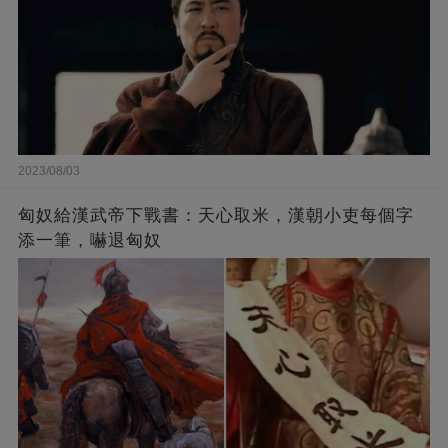
2023/08/03
匈奴給漢武帝下戰書：天心取米，漢朝小吏每個字
添一筆，嚇退匈奴