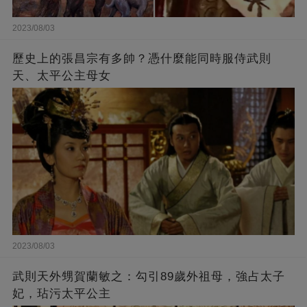
2023/08/03
歷史上的張昌宗有多帥？憑什麼能同時服侍武則
天、太平公主母女
2023/08/03
武則天外甥賀蘭敏之：勾引89歲外祖母，強占太子
妃，玷污太平公主