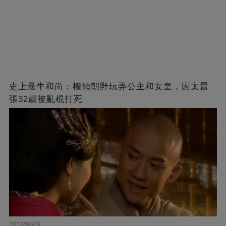
史上最牛和尚：權傾朝野玩弄公主和女皇，因太囂
張32歲被亂棍打死
2023/08/03