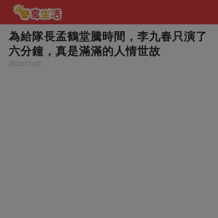
為給隊長孟鶴堂騰時間，李九春只演了
六分鐘，真是滿滿的人情世故
2022/11/22