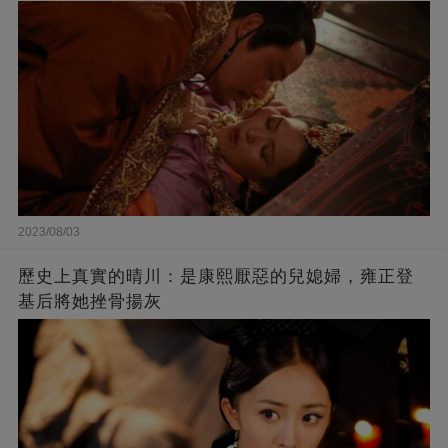
2023/08/03
歷史上真實的晴川：是康熙厭惡的兒媳婦，雍正登
基后將她挫骨揚灰