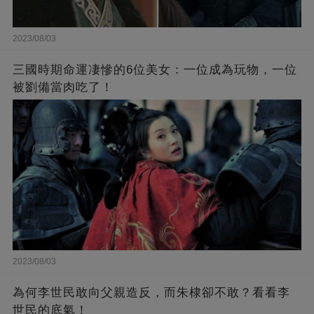
2023/08/03
三國時期命運凄慘的6位美女：一位成為玩物，一位
被劉備當肉吃了！
2023/08/03
為何李世民敢向父親造反，而朱棣卻不敢？看看李
世民的底氣！