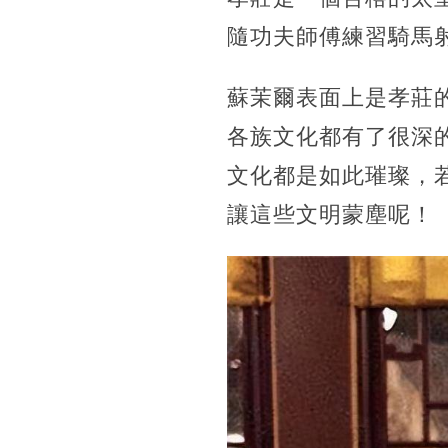
隨功夫師傅練習騎馬
蘇茉爾表面上是孝莊
各族文化都有了很深
文化都是如此璀璨，
讓這些文明蒙塵呢！