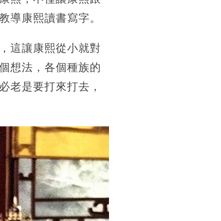
教導康熙讀書寫字。
，這讓康熙從小就對
個想法，各個種族的
必老是要打來打去，