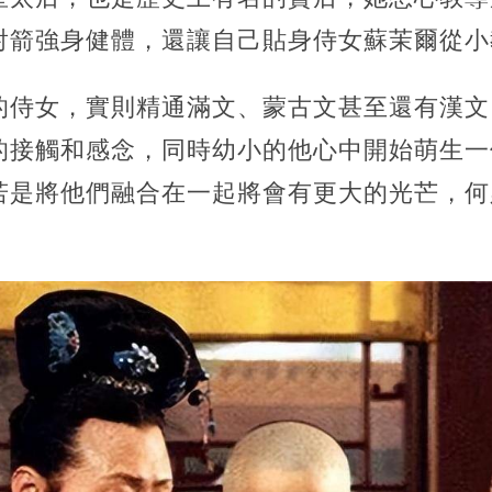
射箭強身健體，還讓自己貼身侍女蘇茉爾從小
的侍女，實則精通滿文、蒙古文甚至還有漢文
的接觸和感念，同時幼小的他心中開始萌生一
若是將他們融合在一起將會有更大的光芒，何