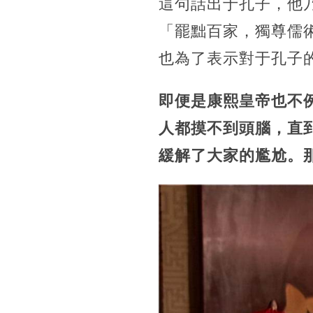
這句話出于孔子，他
「罷黜百家，獨尊儒
也為了表示對于孔子
即便是康熙皇帝也不
人都摸不到頭腦，直
緩解了大家的尷尬。