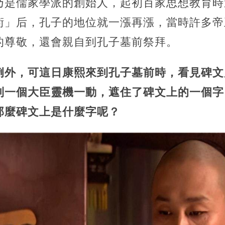
乃是儒家學派的創始人，起初百家思想教育時
術」后，孔子的地位就一漲再漲，當時許多帝
的尊敬，還會親自到孔子墓前祭拜。
例外，可這日康熙來到孔子墓前時，看見碑文
到一個大臣靈機一動，遮住了碑文上的一個字
那麼碑文上是什麼字呢？