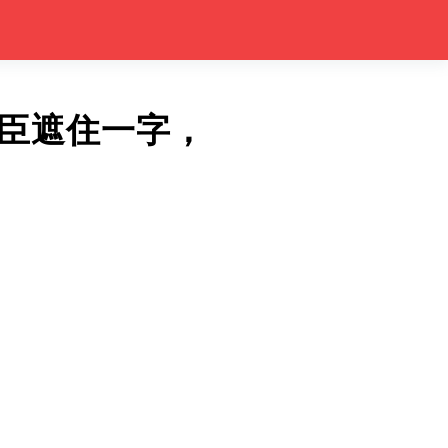
臣遮住一字，