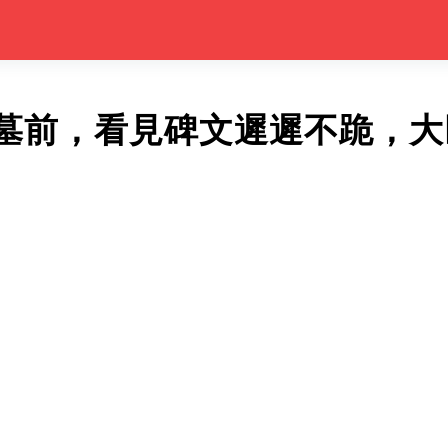
墓前，看見碑文遲遲不跪，大