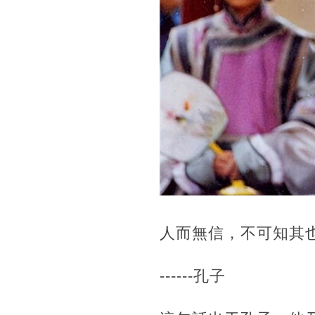
人而無信，不可知其
------孔子