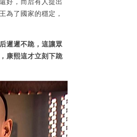
還好，而后有人提出
王為了國家的穩定，
后遲遲不跪，這讓眾
，康熙這才立刻下跪