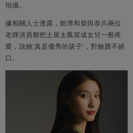
拍攝。
據相關人士透露，館博和柴田恭兵兩位
老牌演員都把土屋太鳳當成女兒一般疼
愛，說她‘真是優秀的孩子’，對她贊不絕
口。