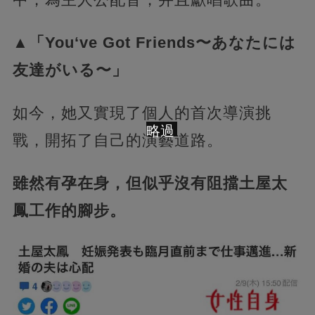
▲「You‘ve Got Friends〜あなたには
友達がいる〜」
如今，她又實現了個人的首次導演挑
略過
戰，開拓了自己的演藝道路。
雖然有孕在身，但似乎沒有阻擋土屋太
鳳工作的腳步。