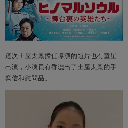
這次土屋太鳳擔任導演的短片也有童星
出演，小演員有香曬出了土屋太鳳的手
寫信和慰問品。