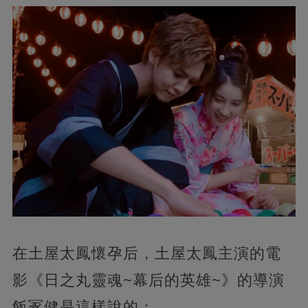
在土屋太鳳懷孕后，土屋太鳳主演的電
影《日之丸靈魂~幕后的英雄~》的導演
飯冢健是這樣說的：