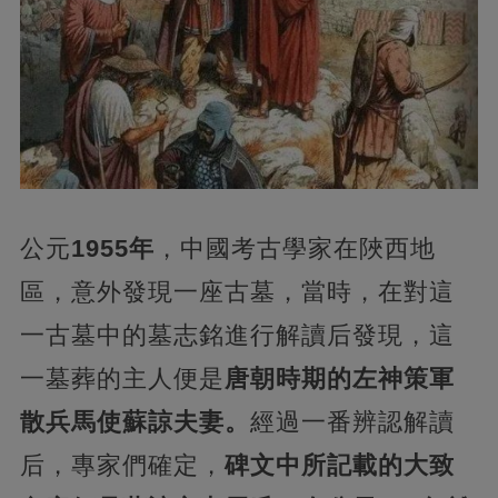
公元
1955年
，中國考古學家在陜西地
區，意外發現一座古墓，當時，在對這
一古墓中的墓志銘進行解讀后發現，這
一墓葬的主人便是
唐朝時期的左神策軍
散兵馬使蘇諒夫妻。
經過一番辨認解讀
后，專家們確定，
碑文中所記載的大致