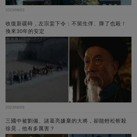
2023/08/03
收復新疆時，左宗棠下令：不留生俘、降了也殺！
換來30年的安定
2023/08/03
三國中被劉備、諸葛亮嫌棄的大將，卻能輕松斬殺
徐晃，他有多厲害？