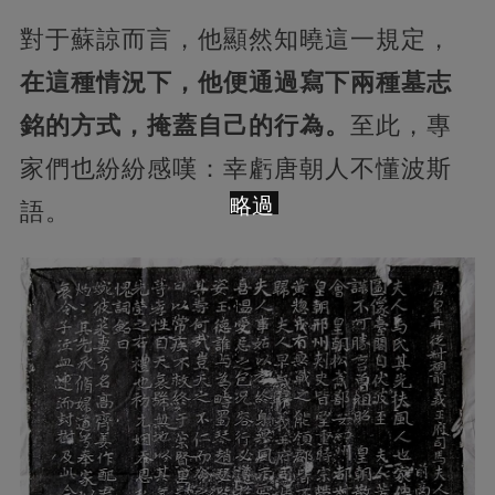
對于蘇諒而言，他顯然知曉這一規定，
在這種情況下，他便通過寫下兩種墓志
銘的方式，掩蓋自己的行為。
至此，專
家們也紛紛感嘆：幸虧唐朝人不懂波斯
略過
語。