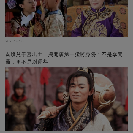
2023/08/03
秦瓊兒子墓出土，揭開唐第一猛將身份：不是李元
霸，更不是尉遲恭