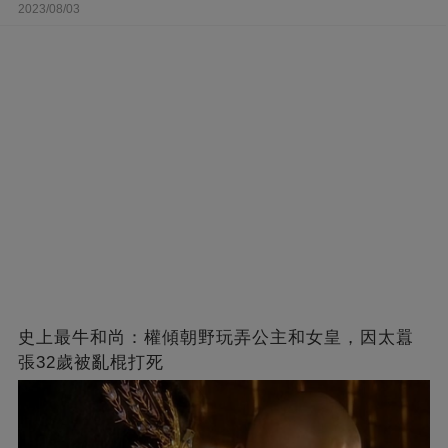
2023/08/03
史上最牛和尚：權傾朝野玩弄公主和女皇，因太囂
張32歲被亂棍打死