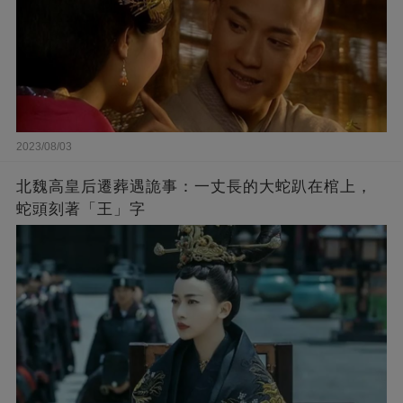
2023/08/03
北魏高皇后遷葬遇詭事：一丈長的大蛇趴在棺上，
蛇頭刻著「王」字