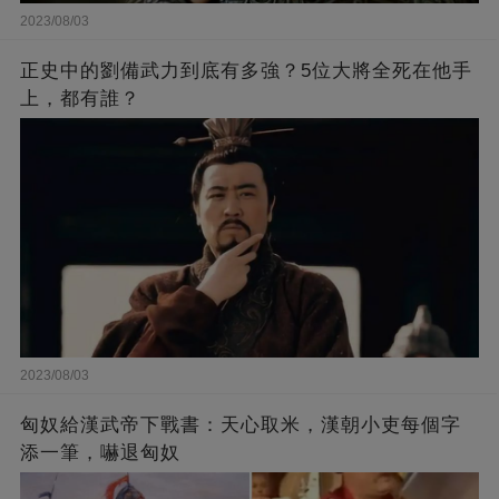
2023/08/03
正史中的劉備武力到底有多強？5位大將全死在他手
上，都有誰？
2023/08/03
匈奴給漢武帝下戰書：天心取米，漢朝小吏每個字
添一筆，嚇退匈奴