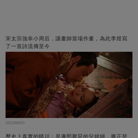
宋太宗強幸小周后，讓畫師當場作畫，為此李煜寫
了一首詩流傳至今
2023/08/03
歷史上真實的晴川：是康熙厭惡的兒媳婦，雍正登