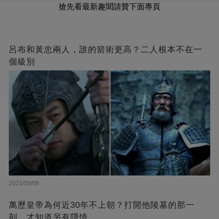
搶先看最新趣聞請贊下面專頁
呂布和黃忠兩人，誰的箭術更高？二人根本不在一
個級別
2023/08/09
萬歷皇帝為何近30年不上朝？打開他陵墓的那一
刻，才知道另有隱情