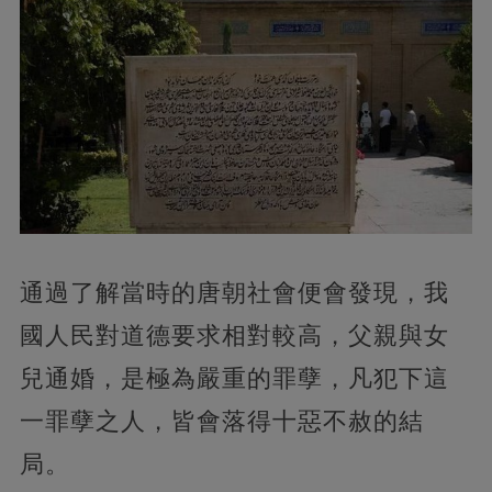
通過了解當時的唐朝社會便會發現，我
國人民對道德要求相對較高，父親與女
兒通婚，是極為嚴重的罪孽，凡犯下這
一罪孽之人，皆會落得十惡不赦的結
局。