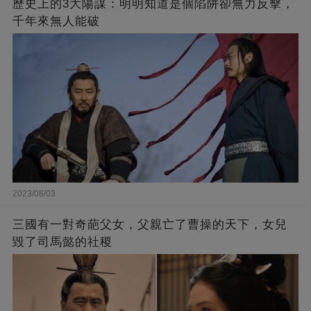
歷史上的3大陽謀：明明知道是個陷阱卻無力反擊，
千年來無人能破
2023/08/03
三國有一對奇葩父女，父親亡了曹操的天下，女兒
毀了司馬懿的社稷