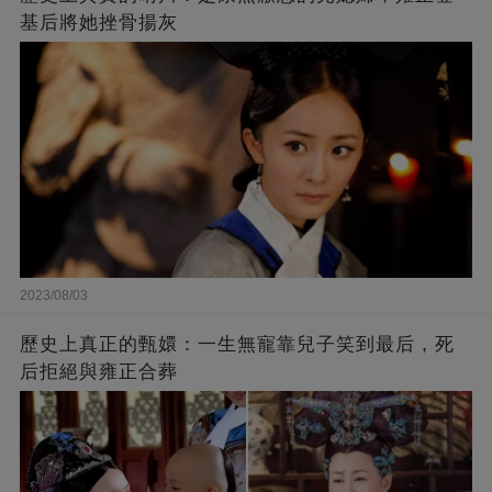
基后將她挫骨揚灰
2023/08/03
歷史上真正的甄嬛：一生無寵靠兒子笑到最后，死
后拒絕與雍正合葬