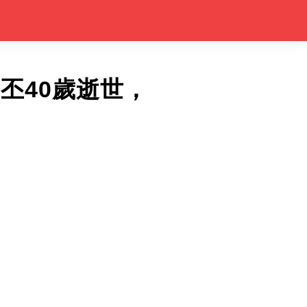
丕40歲逝世，