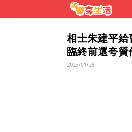
相士朱建平給
臨終前還夸贊
2023/01/28