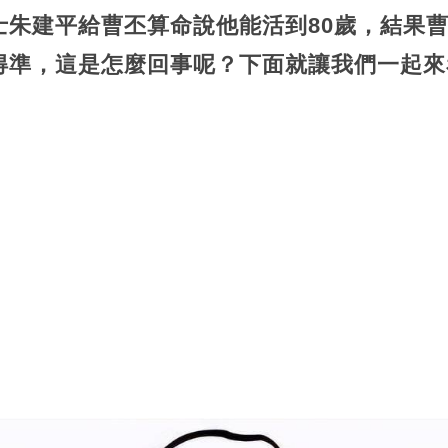
朱建平給曹丕算命說他能活到80歲，結果曹
得準，這是怎麼回事呢？下面就讓我們一起來