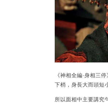
《神相全編·身相三
下梢，身長大而頭短
所以面相中主要講究