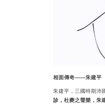
相面傳奇——朱建平
朱建平，三國時期沛
診，杜夔之聲樂，朱