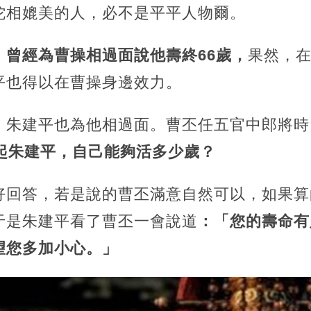
佗相媲美的人，必不是平平人物爾。
，
曾經為曹操相過面說他壽終66歲，
果然，在
平也得以在曹操身邊效力。
，朱建平也為他相過面。曹丕任五官中郎將時
起朱建平，自己能夠活多少歲？
好回答，若是說的曹丕滿意自然可以，如果算
于是朱建平看了曹丕一會說道
：「您的壽命有
望您多加小心。」