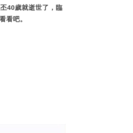
丕40歲就逝世了，臨
看看吧。