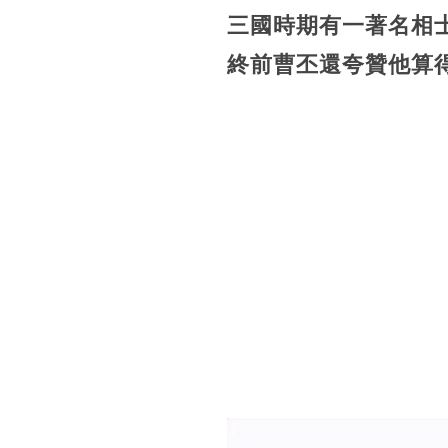
三國時期有一著名相士
終前曹丕還夸贊他算