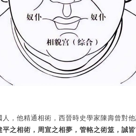
國人，他精通相術，西晉時史學家陳壽曾對他
建平之相術，周宣之相夢，管輅之術筮，誠皆