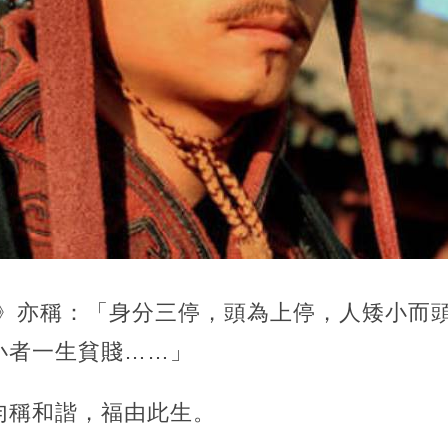
停》亦稱：「身分三停，頭為上停，人矮小而
小者一生貧賤……」
勻稱和諧，福由此生。