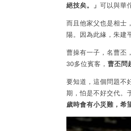
絕技矣。」
可以與華
而且他家父也是相士
陽。因為此緣，朱建
曹操有一子，名曹丕
30多位賓客，
曹丕問
要知道，這個問題不
期，怕是不好交代。
歲時會有小災難，希