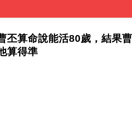
曹丕算命說能活80歲，結果曹
他算得準