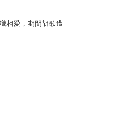
識相愛，期間胡歌遭
。