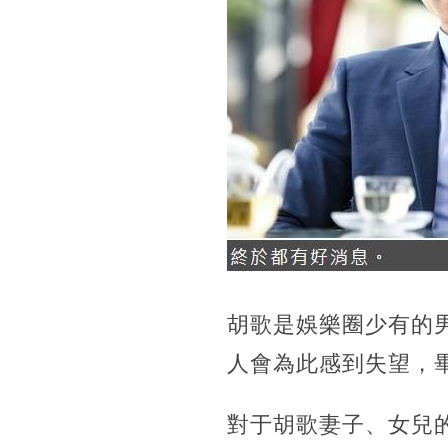
胡歌是娛樂圈少有的
人會為此感到失望，
對于胡歌妻子、女兒