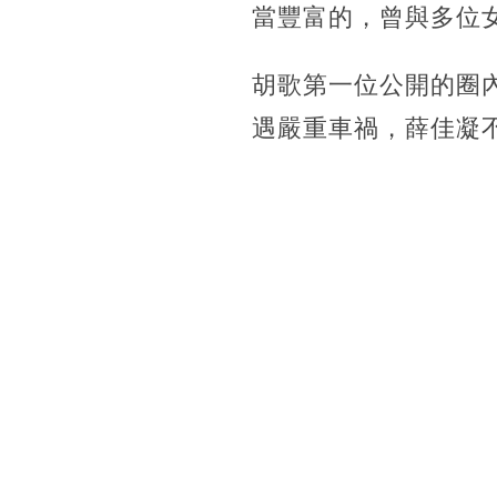
當豐富的，曾與多位
胡歌第一位公開的圈
遇嚴重車禍，薛佳凝不