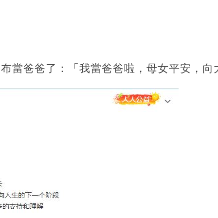
宣布當爸爸了：「我當爸爸啦，母女平安，向大