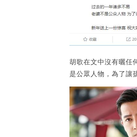
胡歌在文中沒有曬任
是公眾人物，為了讓