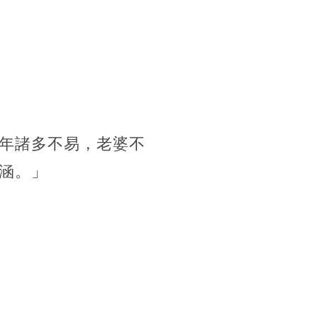
年諸多不易，老婆不
涵。」