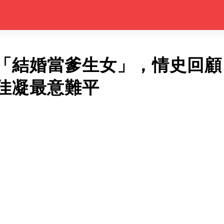
「結婚當爹生女」，情史回顧
佳凝最意難平