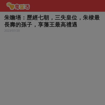
朱瞻墡：歷經七朝，三失皇位，朱棣最
長壽的孫子，享藩王最高禮遇
2023/07/20