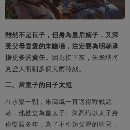
雖然不是長子，但身為皇后嫡子，又深
受父母喜愛的朱瞻墡，注定要為明朝承
擔更多的責任。
因為接下來，朱瞻墡將
見證大明朝多個風雨時刻。
二、當皇子的日子太短
在永樂一朝，朱高熾一直過得戰戰兢
兢，他被立為皇太子。朱高熾以太子身
份監國多年，為了不引起父親的猜忌，