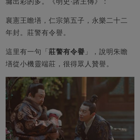
墉出彩的多。《明史·諸王傳》：
襄憲王瞻墡，仁宗第五子，永樂二十二
年封。莊警有令譽。
這里有一句「
莊警有令譽
」，說明朱瞻
墡從小機靈端莊，很得眾人贊譽。