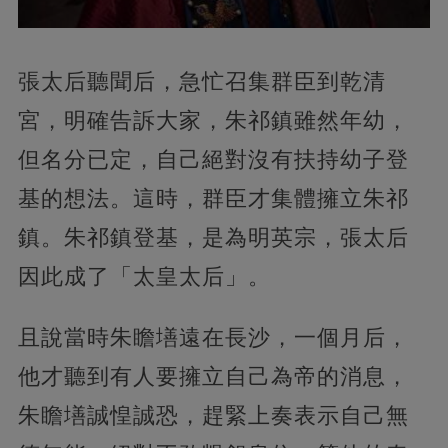
張太后聽聞后，急忙召集群臣到乾清
宮，明確告訴大家，朱祁鎮雖然年幼，
但名分已定，自己絕對沒有扶持幼子登
基的想法。這時，群臣才集體擁立朱祁
鎮。朱祁鎮登基，是為明英宗，張太后
因此成了「太皇太后」。
且說當時朱瞻墡遠在長沙，一個月后，
他才聽到有人要擁立自己為帝的消息，
朱瞻墡誠惶誠恐，趕緊上奏表示自己無