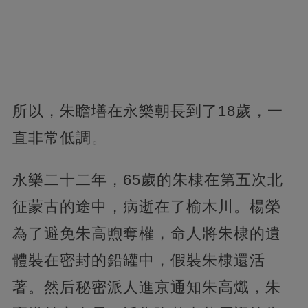
所以，朱瞻墡在永樂朝長到了18歲，一
直非常低調。
永樂二十二年，65歲的朱棣在第五次北
征蒙古的途中，病逝在了榆木川。楊榮
為了避免朱高煦奪權，命人將朱棣的遺
體裝在密封的鉛罐中，假裝朱棣還活
著。然后秘密派人進京通知朱高熾，朱