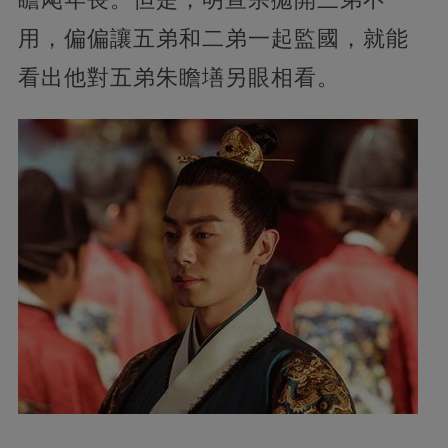
用，偏偏讓五弟和二弟一起監國，就能
看出他對五弟朱瞻墡另眼相看。