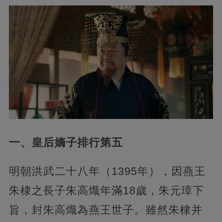
一、皇后嫡子排行第五
明朝洪武二十八年（1395年），因燕王
朱棣之長子朱高熾年滿18歲，朱元璋下
旨，封朱高熾為燕王世子。雖然朱棣并