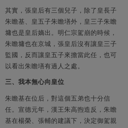
其實，張皇后有三個兒子，除了皇長子
朱瞻基、皇五子朱瞻墡外，皇三子朱瞻
墉也是皇后嫡出。明仁宗駕崩的時候，
朱瞻墉也在京城，張皇后沒有讓皇三子
監國，反而讓皇五子來擔當此任，也可
以看出朱瞻墡有過人之處。
三、我本無心向皇位
朱瞻基在位后，對這個五弟也十分信
任。宣德元年，漢王朱高煦造反，朱瞻
基在楊榮、張輔的建議下，決定御駕親