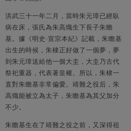
洪武三十一年二月，當時朱元璋已經臥
病在床，張氏為朱高熾生下長子朱瞻
基。據《明史·宣宗本紀》記載，朱瞻基
出生的時候，朱棣正好做了一個夢，夢
到朱元璋送給他一個大圭，大圭乃古代
祭祀重器，代表著皇權。所以，朱棣一
直對朱瞻基非常偏愛。靖難之役后，朱
高熾能被立為太子，朱瞻基為其父加分
不少。
朱瞻基生在了靖難之役之前，又深得祖