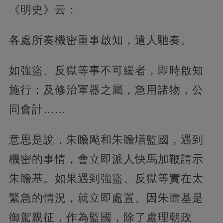
《明史》云：
各處所奏機密重事啟知，遣人馳奏。
如強盜、反獄等事不可緩者，即時啟知
施行；及修治軍器之屬，急用諸物，公
同會計……
意思是說，朱瞻飐和朱瞻墡監國，遇到
機密的事情，會立即派人快馬加鞭請示
朱瞻基。如果遇到強盜、反獄等實在太
緊急的情況，就立即處置。因朱瞻基是
御駕親征，作為監國，除了處理朝政