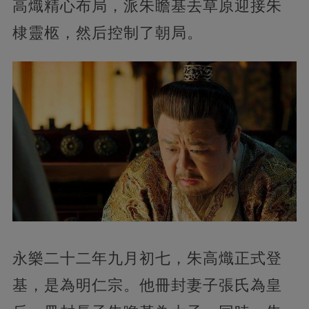
高熾精心布局，派朱瞻基去草原迎接朱
棣靈柩，然后控制了朝局。
永樂二十二年九月初七，朱高熾正式登
基，是為明仁宗。他冊封妻子張氏為皇