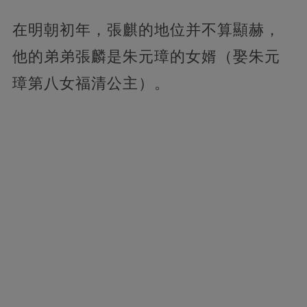
在明朝初年，張麒的地位并不算顯赫，
他的弟弟張麟是朱元璋的女婿（娶朱元
璋第八女福清公主）。