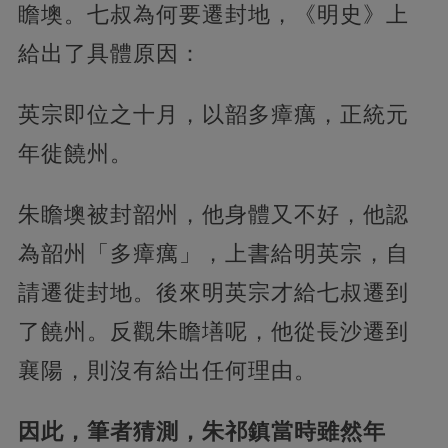
瞻墺。七叔為何要遷封地，《明史》上
給出了具體原因：
英宗即位之十月，以韶多瘴癘，正統元
年徙饒州。
朱瞻墺被封韶州，他身體又不好，他認
為韶州「多瘴癘」，上書給明英宗，自
請遷徙封地。後來明英宗才給七叔遷到
了饒州。反觀朱瞻墡呢，他從長沙遷到
襄陽，則沒有給出任何理由。
因此，筆者猜測，朱祁鎮當時雖然年