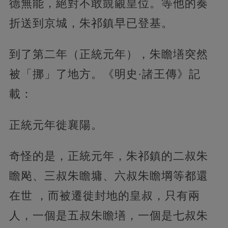
德無能，絕對不敢覬覦皇位。等他的奏
折送到京城，朱祁鎮早已登基。
到了第二年（正統元年），朱瞻墡突然
被「挪」了地方。《明史·諸王傳》記
載：
正統元年徙襄陽。
奇怪的是，正統元年，朱祁鎮的二叔朱
瞻飐、三叔朱瞻墉、六叔朱瞻堈等都還
在世 ，而被遷徙封地的皇叔，只有兩
人，一個是五叔朱瞻墡，一個是七叔朱