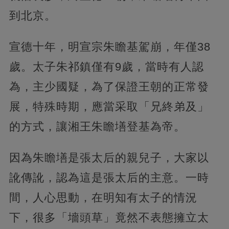
到北京。
宣德十年，明宣宗朱瞻基駕崩，年僅38
歲。太子朱祁鎮僅有9歲，當時有人認
為，主少國疑，為了保證王朝的正常發
展，特殊時期，應當采取「兄終弟及」
的方式，讓湘王朱瞻墡登基為帝。
因為朱瞻墡是張太后的親兒子，大家以
訛傳訛，認為這是張太后的主意。一時
間，人心思動，在明知有太子的情況
下，很多「墻頭草」竟然不表態擁立太