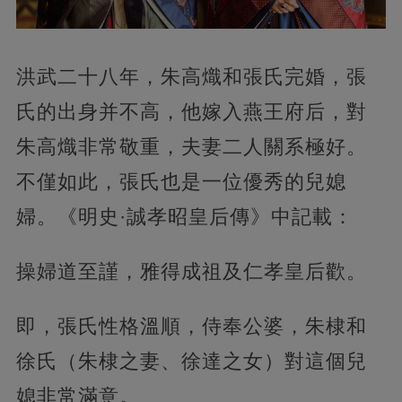
洪武二十八年，朱高熾和張氏完婚，張
氏的出身并不高，他嫁入燕王府后，對
朱高熾非常敬重，夫妻二人關系極好。
不僅如此，張氏也是一位優秀的兒媳
婦。《明史·誠孝昭皇后傳》中記載：
操婦道至謹，雅得成祖及仁孝皇后歡。
即，張氏性格溫順，侍奉公婆，朱棣和
徐氏（朱棣之妻、徐達之女）對這個兒
媳非常滿意。