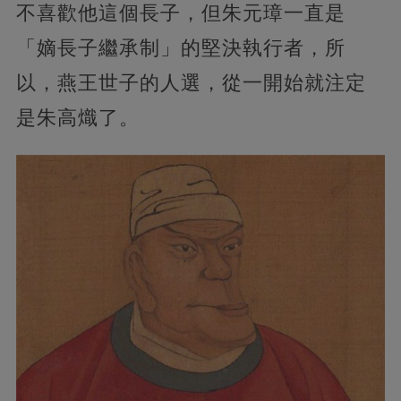
不喜歡他這個長子，但朱元璋一直是
「嫡長子繼承制」的堅決執行者，所
以，燕王世子的人選，從一開始就注定
是朱高熾了。