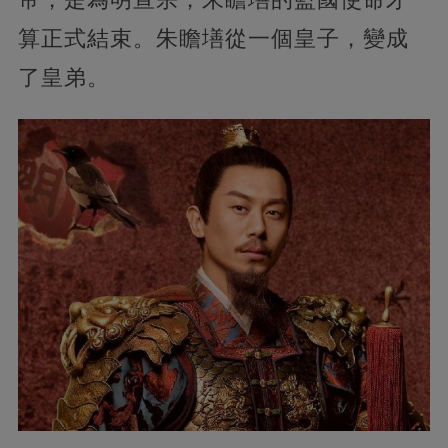
算正式結束。朱瞻墡從一個皇子，變成
了皇弟。