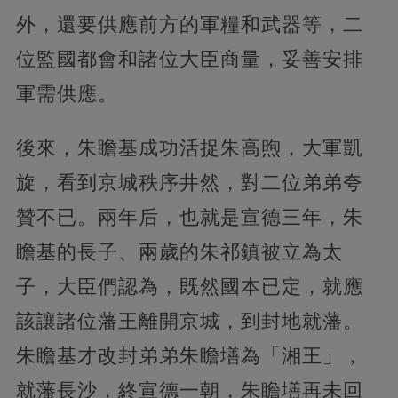
外，還要供應前方的軍糧和武器等，二
位監國都會和諸位大臣商量，妥善安排
軍需供應。
後來，朱瞻基成功活捉朱高煦，大軍凱
旋，看到京城秩序井然，對二位弟弟夸
贊不已。兩年后，也就是宣德三年，朱
瞻基的長子、兩歲的朱祁鎮被立為太
子，大臣們認為，既然國本已定，就應
該讓諸位藩王離開京城，到封地就藩。
朱瞻基才改封弟弟朱瞻墡為「湘王」，
就藩長沙，終宣德一朝，朱瞻墡再未回