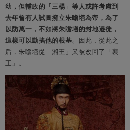
幼，但輔政的「三楊」等人或許考慮到
去年曾有人試圖擁立朱瞻墡為帝，為了
以防萬一，不如將朱瞻墡的封地遷徙，
這樣可以動搖他的根基。
因此，從此之
后，朱瞻墡從「湘王」又被改回了「襄
王」。