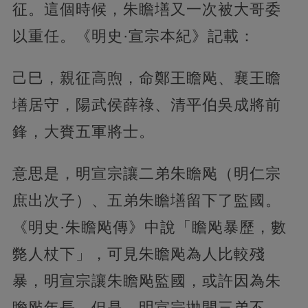
征。這個時候，朱瞻墡又一次被大哥委
以重任。《明史·宣宗本紀》記載：
己巳，親征高煦，命鄭王瞻飐、襄王瞻
墡居守，陽武侯薛祿、清平伯吳成將前
鋒，大賚五軍將士。
意思是，明宣宗讓二弟朱瞻飐（明仁宗
庶出次子）、五弟朱瞻墡留下了監國。
《明史·朱瞻飐傳》中說「瞻飐暴歷，數
斃人杖下」，可見朱瞻飐為人比較殘
暴，明宣宗讓朱瞻飐監國，或許因為朱
瞻飐年長。但是，明宣宗拋開三弟不