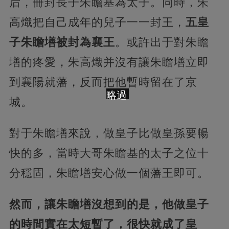
后，冊封長子朱瞻基為太子。同時，朱
高熾把自己成年的兒子一一封王，
五皇
子朱瞻墡被封為襄王
。或許出于對朱瞻
墡的疼愛，朱高熾并沒有讓朱瞻墡立即
到襄陽就藩，反而把他暫時留在了京
略過
城。
對于朱瞻墡來說，做皇子比做皇孫要暢
快的多，當時大哥朱瞻基的太子之位十
分穩固，朱瞻墡安心做一個藩王即可。
然而，讓朱瞻墡沒想到的是，他做皇子
的時間實在太短暫了，很快就成了皇