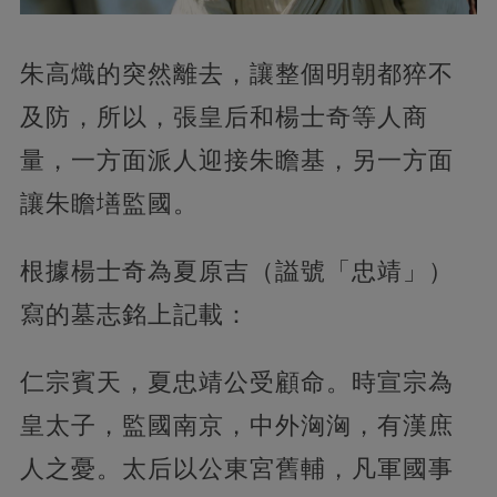
朱高熾的突然離去，讓整個明朝都猝不
及防，所以，張皇后和楊士奇等人商
量，一方面派人迎接朱瞻基，另一方面
讓朱瞻墡監國。
根據楊士奇為夏原吉（謚號「忠靖」）
寫的墓志銘上記載：
仁宗賓天，夏忠靖公受顧命。時宣宗為
皇太子，監國南京，中外洶洶，有漢庶
人之憂。太后以公東宮舊輔，凡軍國事