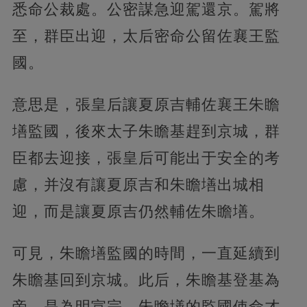
悉命公裁處。公密謀急迎駕還京。駕將
至，群臣出迎，太后密命公留佐襄王監
國。
意思是，張皇后讓夏原吉輔佐襄王朱瞻
墡監國，後來太子朱瞻基趕到京城，群
臣都去迎接，張皇后可能出于安全的考
慮，并沒有讓夏原吉和朱瞻墡出城相
迎，而是讓夏原吉仍然輔佐朱瞻墡。
可見，朱瞻墡監國的時間，一直延續到
朱瞻基回到京城。此后，朱瞻基登基為
帝，是為明宣宗，朱瞻墡的監國使命才