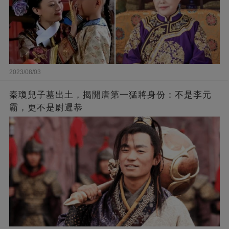
2023/08/03
秦瓊兒子墓出土，揭開唐第一猛將身份：不是李元
霸，更不是尉遲恭