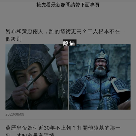
搶先看最新趣聞請贊下面專頁
呂布和黃忠兩人，誰的箭術更高？二人根本不在一
個級別
略過
2023/08/09
萬歷皇帝為何近30年不上朝？打開他陵墓的那一
刻，才知道另有隱情