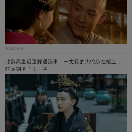
2023/08/03
北魏高皇后遷葬遇詭事：一丈長的大蛇趴在棺上，
蛇頭刻著「王」字