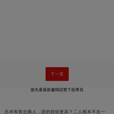
下一頁
搶先看最新趣聞請贊下面專頁
呂布和黃忠兩人，誰的箭術更高？二人根本不在一