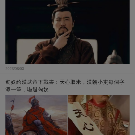
2023/08/03
匈奴給漢武帝下戰書：天心取米，漢朝小吏每個字
添一筆，嚇退匈奴