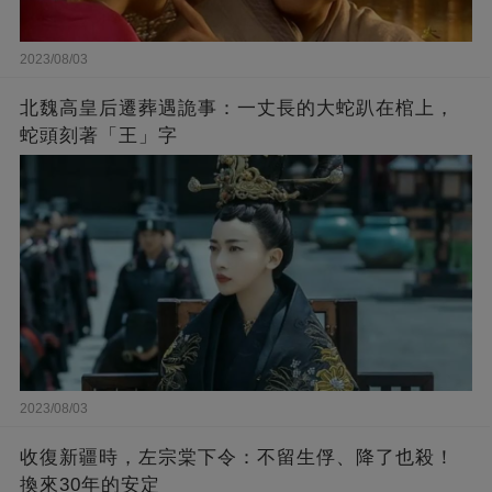
2023/08/03
北魏高皇后遷葬遇詭事：一丈長的大蛇趴在棺上，
蛇頭刻著「王」字
2023/08/03
收復新疆時，左宗棠下令：不留生俘、降了也殺！
換來30年的安定