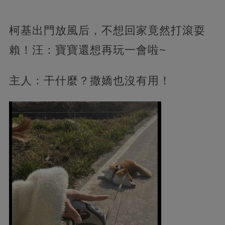
柯基出門放風后，不想回家竟然打滾耍
賴！汪：寶寶還想再玩一會啦~
主人：干什麼？撒嬌也沒有用！