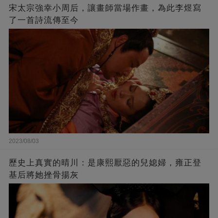
宋太宗強幸小周后，讓畫師當場作畫，為此李煜寫
了一首詩流傳至今
2023/08/03
歷史上真實的晴川：是康熙厭惡的兒媳婦，雍正登
基后將她挫骨揚灰