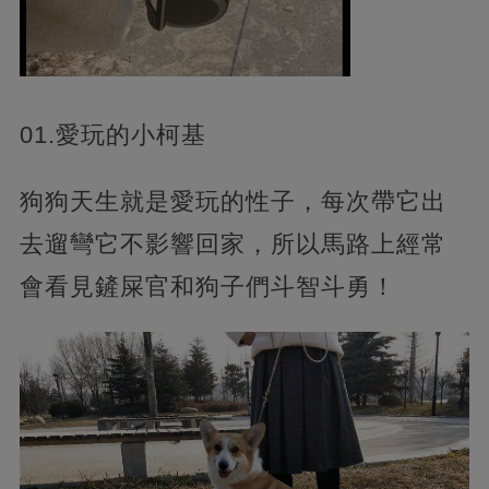
01.愛玩的小柯基
狗狗天生就是愛玩的性子，每次帶它出
去遛彎它不影響回家，所以馬路上經常
會看見鏟屎官和狗子們斗智斗勇！