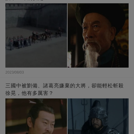
2023/08/03
三國中被劉備、諸葛亮嫌棄的大將，卻能輕松斬殺
徐晃，他有多厲害？