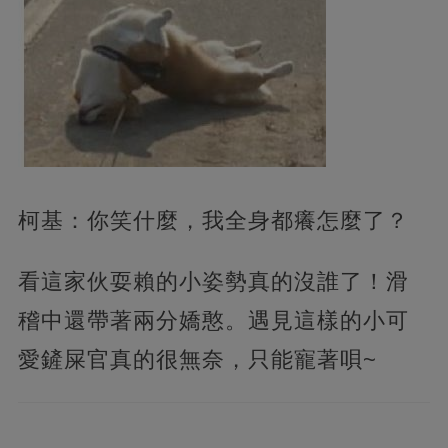
柯基：你笑什麼，我全身都癢怎麼了？
看這家伙耍賴的小姿勢真的沒誰了！滑
稽中還帶著兩分嬌憨。遇見這樣的小可
愛鏟屎官真的很無奈，只能寵著唄~