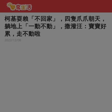
柯基耍賴「不回家」，四隻爪爪朝天，
躺地上「一動不動」，撒潑汪：寶寶好
累，走不動啦
2022/12/08