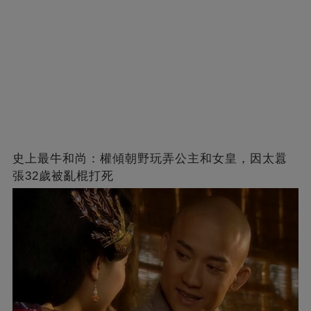
史上最牛和尚：權傾朝野玩弄公主和女皇，因太囂
張32歲被亂棍打死