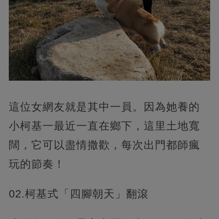
這位女網友就是其中一員。因為她養的
小柯基一最近一直在鄉下，這里土地寬
闊，它可以盡情撒歡，每次出門都師瘋
玩的節奏！
02.柯基式「四腳朝天」翻滾