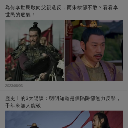
為何李世民敢向父親造反，而朱棣卻不敢？看看李
世民的底氣！
2023/08/03
歷史上的3大陽謀：明明知道是個陷阱卻無力反擊，
千年來無人能破