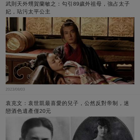
武則天外甥賀蘭敏之：勾引89歲外祖母，強占太子
妃，玷污太平公主
2023/08/03
袁克文：袁世凱最喜愛的兒子，公然反對帝制，迷
戀酒色遺產僅20元