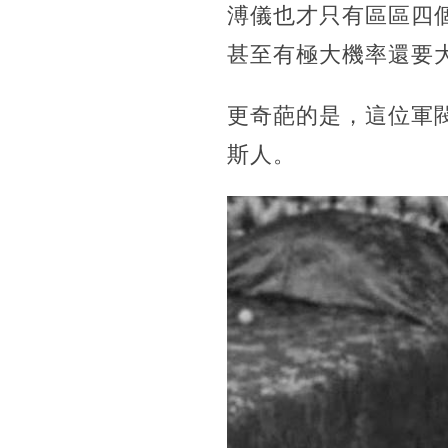
溥儀也才只有區區四
甚至有極大機率還要
更奇葩的是，這位軍
斯人。