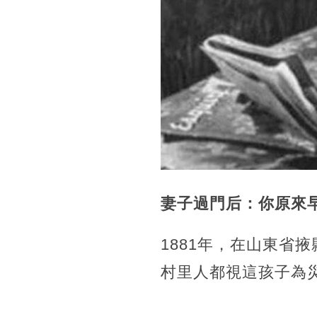
妻子過門后：你原來
1881年，在山東省
村里人都視這孩子為