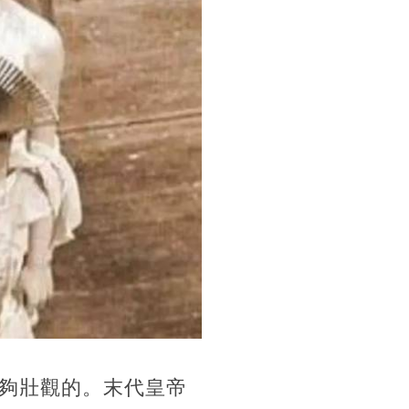
夠壯觀的。末代皇帝