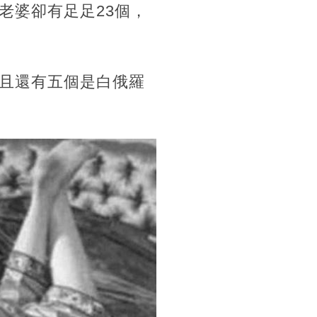
老婆卻有足足23個，
且還有五個是白俄羅