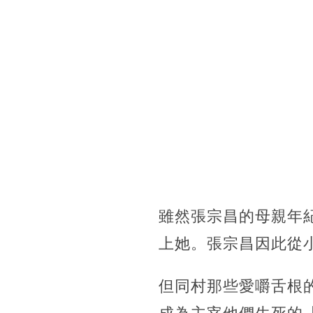
雖然張宗昌的母親年
上她。張宗昌因此從
但同村那些愛嚼舌根