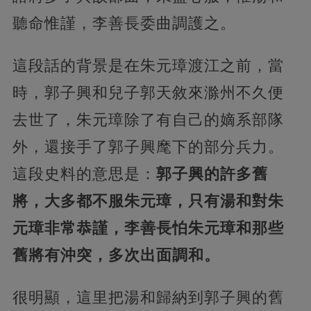
聽命惟謹，李善長委曲調護之。
這段話的背景是在朱元璋渡江之前，當
時，郭子興和兒子郭天敘來滁州不久便
去世了，朱元璋除了有自己的嫡系部隊
外，還接手了郭子興麾下的部分兵力。
這段史料的意思是：
郭子興的許多舊
將，大多都不服朱元璋，只有湯和對朱
元璋非常恭謹，李善長怕朱元璋和那些
舊將有沖突，多次出面調和。
很明顯，這里把湯和歸納到郭子興的舊