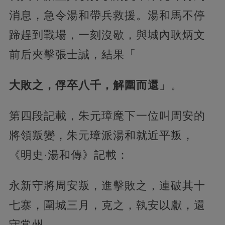
消息，急令湯和帶兵救援。湯和馬不停
蹄趕到戰場，一刻沒歇，與城內耿炳文
前后夾擊張士誠，結果「
大敗之，俘卒八千，解圍而還
」。
第四段記載，朱元璋麾下一位叫周安的
將領叛變，朱元璋派湯和就近平叛，
《明史·湯和傳》記載：
永新守將周安叛，進擊敗之，連破其十
七寨，圍城三月，克之，執安以獻，還
守常州。