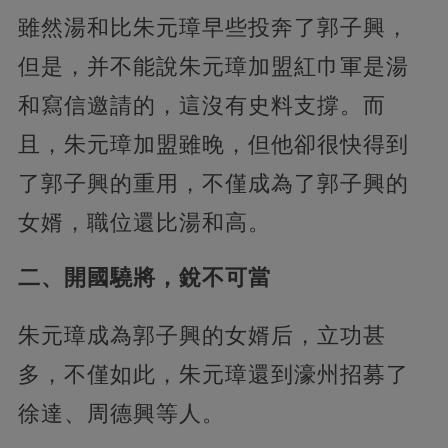
雖然湯和比朱元璋早些投奔了郭子興，
但是，并不能說朱元璋加盟紅巾軍是湯
和寫信邀請的，這沒有史料支撐。而
且，朱元璋加盟雖晚，但他卻很快得到
了郭子興的重用，不僅成為了郭子興的
女婿，職位還比湯和高。
二、開國驍將，銳不可當
朱元璋成為郭子興的女婿后，立功甚
多，不僅如此，朱元璋還到濠州招募了
徐達、周德興等人。