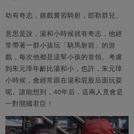
幼有奇志，嬉戲嘗習騎射，部勒群兒。
意思是說，湯和小時候就有奇志，他經
常帶著一群小孩玩「騎馬射箭」的游
戲，每次他都是這幫小孩的首領。考慮
到朱元璋年齡比湯和小，也許，朱元璋
小時候，會經常跟在湯和屁股后面玩耍
呢。誰能想到，40年后，這兩人竟會是
一對開國君臣！