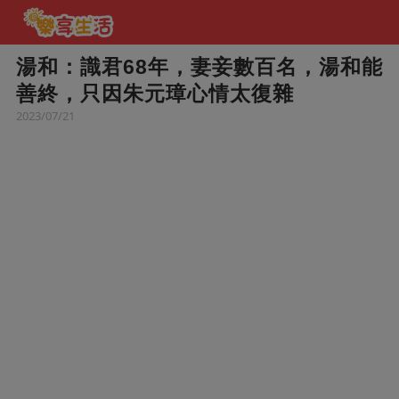
湯和：識君68年，妻妾數百名，湯和能
善終，只因朱元璋心情太復雜
2023/07/21