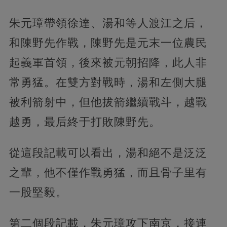
朱元璋帶領徐達、湯和等人渡江之后，
和陳野先作戰，陳野先是元末一位農民
起義軍首領，後來被元朝招降，此人非
常勇猛。在雙方對戰時，湯和左側大腿
被利箭射中，但他拔箭繼續戰斗，越戰
越勇，最后終于打敗陳野先。
從這段記載可以看出，湯和絕不是泛泛
之輩，他不僅作戰勇猛，而且骨子里有
一股堅毅。
第二個段記載，朱元璋攻下南京，接連