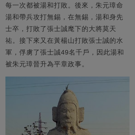
每一次都被湯和打敗。後來，朱元璋命
湯和帶兵攻打無錫，在無錫，湯和身先
士卒，打敗了張士誠麾下的大將莫天
祐。接下來又在黃楊山打敗張士誠的水
軍，俘虜了張士誠49名千戶，因此湯和
被朱元璋晉升為平章政事。