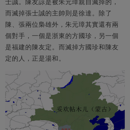
士誠。陳友諒是被朱元璋親自滅掉的，
而滅掉張士誠的主帥則是徐達。除了
陳、張兩位梟雄外，朱元璋其實還有兩
個對手，一個是浙東的方國珍，另一個
是福建的陳友定。而滅掉方國珍和陳友
定的人，正是湯和。