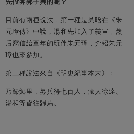
先投奔郭子興的呢？
目前有兩種說法，第一種是吳晗在《朱
元璋傳》中說，湯和先加入了義軍，然
后寫信給童年的玩伴朱元璋，介紹朱元
璋也來參加。
第二種說法來自《明史紀事本末》：
乃歸鄉里，募兵得七百人，濠人徐達、
湯和等皆往歸焉。