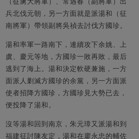
（征虜大將軍）、常遇春（副將軍）出
兵北伐元朝，另一方面就是派湯和（征
南將軍）帶領副將吳禎去討伐方國珍。
湯和率軍一路南下，連續攻下余姚、上
虞、慶元等地，方國珍一敗再敗，最后
逃到了海上。湯和決定軟硬兼施，一方
面派人剿滅方國珍的余黨，另一方面派
使者招降方國珍，方國珍見大勢已去，
便投降了湯和。
沒等湯和回到南京，朱元璋又派湯和到
福建征討陳友定，湯和在廖永忠的輔佐