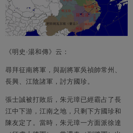
《明史·湯和傳》云：
尋拜征南將軍，與副將軍吳禎帥常州、
長興、江陰諸軍，討方國珍。
張士誠被打敗后，朱元璋已經霸占了長
江中下游，江南之地，只剩下方國珍和
陳友定了。當時，朱元璋一方面派徐達