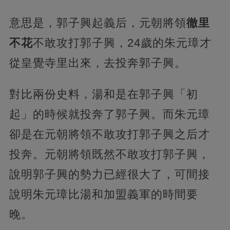
意思是，郭子興起義后，元朝將領
徹里
不花
不敢攻打郭子興，24歲的朱元璋才
從皇覺寺里出來，去投奔郭子興。
對比兩份史料，湯和是在郭子興「初
起」的時候就投奔了郭子興。而朱元璋
卻是在元朝將領不敢攻打郭子興之后才
投奔。元朝將領既然不敢攻打郭子興，
說明郭子興的勢力已經很大了，可間接
說明朱元璋比湯和加盟義軍的時間要
晚。