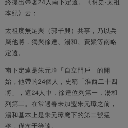
終提出帶著24人南下定遠。《明史·太祖
本紀》云：
太祖度無足與（郭子興）共事，乃以兵
屬他將，獨與徐達、湯和、費聚等南略
定遠。
南下定遠是朱元璋「自立門戶」的開
始，他帶的24個人，史稱「淮西二十四
將」，這24人中，徐達位列第一，湯和
列第二。在常遇春未加盟朱元璋之前，
湯和基本上是朱元璋麾下的第二號猛
將，僅次于徐達。