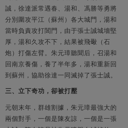
誠，徐達派常遇春、湯和、馮勝等勇將
分別圍攻平江（蘇州）各大城門，湯和
當時負責攻打閶門，由于張士誠城墻堅
厚，湯和久攻不下，結果被飛礮（石
炮）打傷左臂。朱元璋聽聞后，召湯和
回南京養傷，養了半年多，湯和重新回
到蘇州，協助徐達一同滅掉了張士誠。
三、立下奇功，卻被打壓
元朝末年，群雄割據，朱元璋最強大的
兩個對手，一個是陳友諒，一個是一張