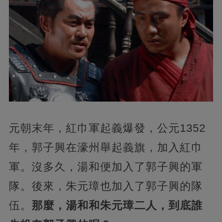
元朝末年，紅巾軍起義爆發，公元1352
年，郭子興在濠州舉起義旗，加入紅巾
軍。沒多久，湯和便加入了郭子興的軍
隊。後來，朱元璋也加入了郭子興的隊
伍。
那麼，湯和和朱元璋二人，到底誰