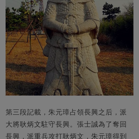
第三段記載，朱元璋占領長興之后，派
大將耿炳文駐守長興。張士誠為了奪回
長興，派重兵攻打耿炳文，朱元璋得到