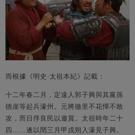
而根據《明史·太祖本紀》記載：
十二年春二月，定遠人郭子興與其黨孫
德崖等起兵濠州。元將徹里不花憚不敢
攻，而日俘良民以邀賞。太祖時年二十
四……遂以閏三月甲戌朔入濠見子興。