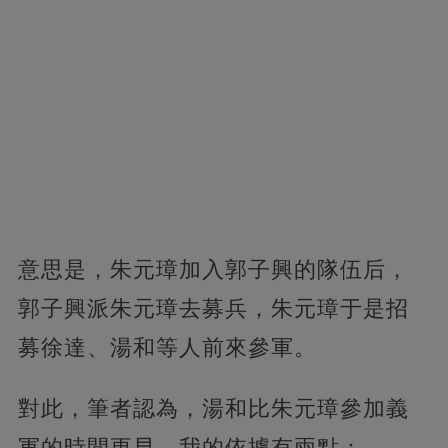
意思是，朱元璋加入郭子興的隊伍后，
郭子興派朱元璋去募兵，朱元璋于是招
募徐達、湯和等人前來參軍。
對此，筆者認為，湯和比朱元璋參加義
軍的時間更早，我的依據有兩點：