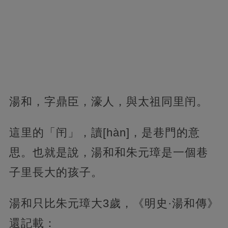
湯和，字鼎臣，濠人，與太祖同里闬。
這里的「闬」，讀[hàn]，是巷門的意
思。也就是說，湯和和朱元璋是一個巷
子里長大的孩子。
湯和只比朱元璋大3歲，《明史·湯和傳》
還記載：