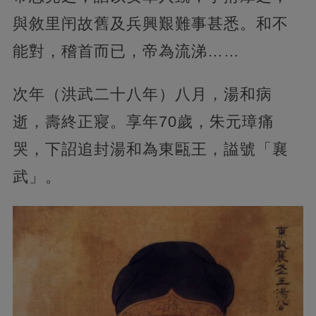
與敘里闬故舊及兵興艱難事甚悉。和不
能對，稽首而已，帝為流涕……
次年（洪武二十八年）八月，湯和病
逝，壽終正寢。享年70歲，朱元璋痛
哭，下詔追封湯和為東甌王，謚號「襄
武」。