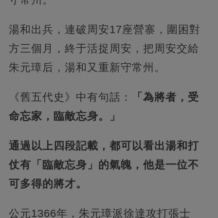
湯和出兵，連破周安17座營寨，圍困對
方三個月，終于活捉周安，把周安交給
朱元璋后，湯和又重新守常州。
《舊五代史》中有句話：
「為將者，受
命忘家，臨敵忘身。」
通過以上四段記載，都可以看出湯和打
仗有「臨敵忘身」的氣魄，他是一位不
可多得的將才。
公元1366年，朱元璋派徐達攻打張士