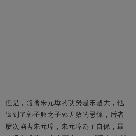
但是，隨著朱元璋的功勞越來越大，他
遭到了郭子興之子郭天敘的忌憚，后者
屢次陷害朱元璋，朱元璋為了自保，最