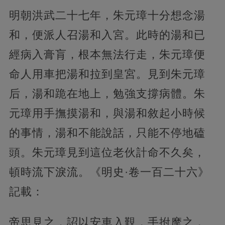
明朝洪武二十七年，朱元璋十分想念湯
和，便派人召湯和入宮。此時的湯和已
經病入膏肓，根本無法行走，朱元璋便
命人用車把湯和拉到皇宮。見到朱元璋
后，湯和跪在地上，勉強支撐病體。朱
元璋用手撫摸湯和，與湯和敘起小時候
的事情，湯和不能說話，只能不停地磕
頭。朱元璋見到這位老伙計命不久矣，
頓時流下淚流。《明史·卷一百二十六》
記載：
帝思見之，詔以安車入覲，手拊摩之，