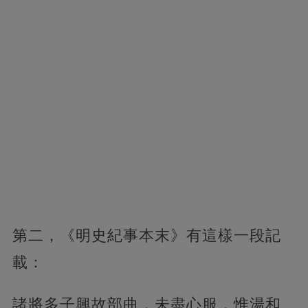
第二，《明史紀事本末》有這樣一段記
載：
諸將多子興故部曲，未盡心服，惟湯和