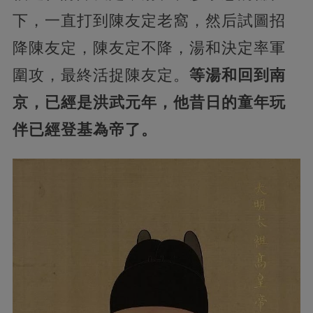
下，一直打到陳友定老窩，然后試圖招
降陳友定，陳友定不降，湯和決定率軍
圍攻，最終活捉陳友定。
等湯和回到南
京，已經是洪武元年，他昔日的童年玩
伴已經登基為帝了。