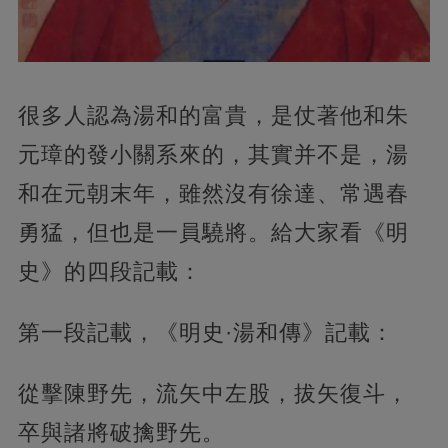
很多人認為湯和的富貴，是仗著他和朱
元璋的發小關系來的，其實并不是，湯
和在元朝末年，雖然沒有徐達、常遇春
勇猛，但也是一員驍將。給大家看《明
史》的四段記載：
第一段記載，《明史·湯和傳》記載：
從擊陳野先，流矢中左股，拔矢復斗，
卒與諸將破擒野先。