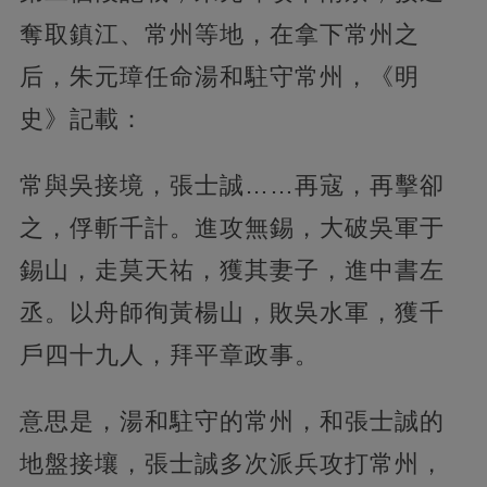
奪取鎮江、常州等地，在拿下常州之
后，朱元璋任命湯和駐守常州，《明
史》記載：
常與吳接境，張士誠……再寇，再擊卻
之，俘斬千計。進攻無錫，大破吳軍于
錫山，走莫天祐，獲其妻子，進中書左
丞。以舟師徇黃楊山，敗吳水軍，獲千
戶四十九人，拜平章政事。
意思是，湯和駐守的常州，和張士誠的
地盤接壤，張士誠多次派兵攻打常州，