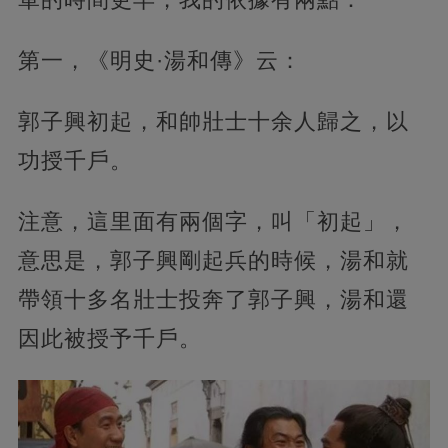
第一，《明史·湯和傳》云：
郭子興初起，和帥壯士十余人歸之，以
功授千戶。
注意，這里面有兩個字，叫「初起」，
意思是，郭子興剛起兵的時候，湯和就
帶領十多名壯士投奔了郭子興，湯和還
因此被授予千戶。